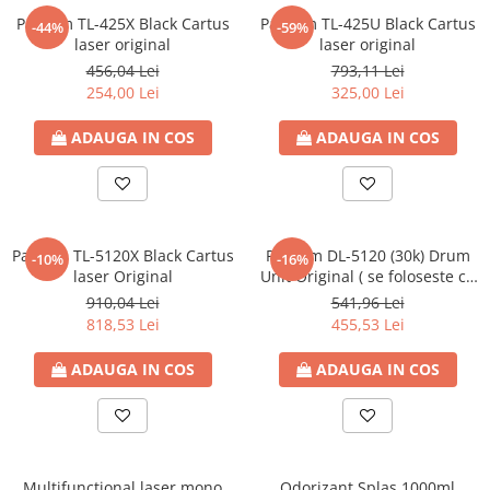
Pantum TL-425X Black Cartus
Pantum TL-425U Black Cartus
-44%
-59%
laser original
laser original
456,04 Lei
793,11 Lei
254,00 Lei
325,00 Lei
ADAUGA IN COS
ADAUGA IN COS
Pantum TL-5120X Black Cartus
Pantum DL-5120 (30k) Drum
-10%
-16%
laser Original
Unit Original ( se foloseste cu
cartusul TL-5120X )
910,04 Lei
541,96 Lei
818,53 Lei
455,53 Lei
ADAUGA IN COS
ADAUGA IN COS
Multifunctional laser mono
Odorizant Splas 1000ml