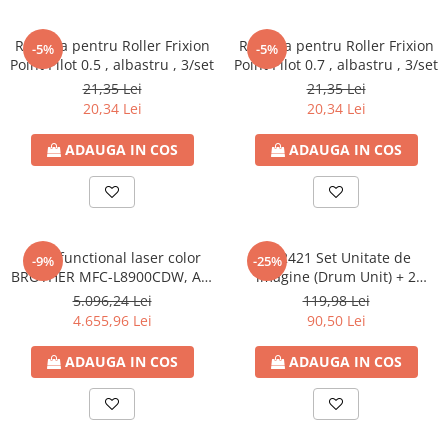
Rezerva pentru Roller Frixion
Rezerva pentru Roller Frixion
-5%
-5%
Point Pilot 0.5 , albastru , 3/set
Point Pilot 0.7 , albastru , 3/set
21,35 Lei
21,35 Lei
20,34 Lei
20,34 Lei
ADAUGA IN COS
ADAUGA IN COS
Multifunctional laser color
TN2421 Set Unitate de
-9%
-25%
BROTHER MFC-L8900CDW, A4,
imagine (Drum Unit) + 2
USB, Retea, Wi-Fi, Fax
cartuse toner TN2421 ,
5.096,24 Lei
119,98 Lei
compatibil Brother ,
4.655,96 Lei
90,50 Lei
DR2401/TN2421 , 12.000
pagini , pentru DCP L2512D ,
ADAUGA IN COS
ADAUGA IN COS
DCP L2532DW , DCP L2552DN ,
MFC L2712DN , MFC L271