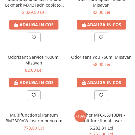
Lexmark MX431adn copiator
Misavan
A4 , printer A4 , scaner A4 ,
2.329,50 Lei
82,00 Lei
fax , retea , DADF DUAL SCAN
SCANARE FATA VERSO LA O
ADAUGA IN COS
ADAUGA IN COS
SINGURA TRECERE A
DOCUMENTULUI , FACE
COPIERE , SCANARE S
Odorizant Service 1000ml
Odorizant You 750ml Misavan
Misavan
58,00 Lei
82,00 Lei
ADAUGA IN COS
ADAUGA IN COS
Multifunctional Pantum
Brother MFC-L6910DN -
-10%
BM2300AW laser monocrom
Multifunctional laser
monocrom A4 , DUPLEX
773,00 Lei
5.282,31 Lei
AUTOMAT , 50 ppm , USB ,
4.752,00 Lei