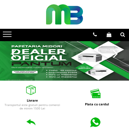
Toate Produsele
Articole din hartie
Agende si calendare
Hartie color
Hartie pentru copiator
Hartie speciala
Notesuri adezive
Plicuri
Registre si cuburi de hartie
Livrare
Role case de marcat
Plata cu cardul
Transportul este gratuit pentru comenzi
de minim 1500 Lei
Tipizate
Instrumente de scris
Pixuri cu pasta