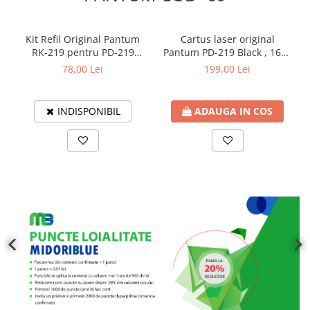
Bibliorafturi
Caiete mecanice
Kit Refil Original Pantum
Cartus laser original
Clipboarduri
RK-219 pentru PD-219
Pantum PD-219 Black , 1600
Capacitate 1600 pagini
pagini
Dosare din carton
78,00 Lei
199,00 Lei
Dosare din plastic
Dosare suspendate
INDISPONIBIL
ADAUGA IN COS
Ecusoane si accesorii
Folii si mape
Intercalatoare
Prezentare si afisare
Accesorii pentru birou
Agrafe, ace, piuneze, clipsuri
Automatizare birou si accesori
Distrugator documente
Laminatoare si folii
Calculatoare de birou