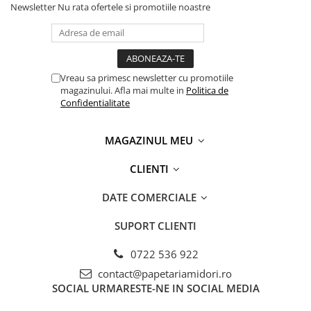
Mucki
Newsletter
Nu rata ofertele si promotiile noastre
Sticla si portelan
Textile
Cartuse compatibile
Vreau sa primesc newsletter cu promotiile
Cartuse compatibile cu Brother
magazinului. Afla mai multe in
Politica de
Confidentialitate
Cartuse compatibile cu Canon
Cartuse compatibile cu Epson
MAGAZINUL MEU
Cartuse compatibile cu HP
CLIENTI
Cartuse compatibile cu Konica-
Minolta
DATE COMERCIALE
Cartuse compatibile cu Kyocera
SUPORT CLIENTI
Cartuse compatibile cu Lexmark
Cartuse compatibile cu Oki
0722 536 922
contact@papetariamidori.ro
Cartuse compatibile cu Ricoh
SOCIAL
URMARESTE-NE IN SOCIAL MEDIA
Cartuse compatibile cu Samsung