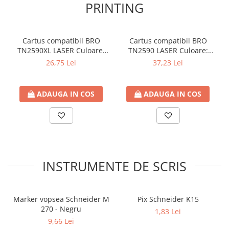
PRINTING
Creta si creioane cerate
Ghiozdane, genti, penare
Cartus compatibil BRO
Cartus compatibil BRO
Ghiozdane si Genti
TN2590XL LASER Culoare:
TN2590 LASER Culoare:
Instrumente geometrie
black Numar Pagini: 3000
black Numar Pagini: 1200
26,75 Lei
37,23 Lei
Lipici si aracet
Plastelina
ADAUGA IN COS
ADAUGA IN COS
Seturi creative
Spray-uri acrilice
Cartuse originale
Benzi etichete originale Brother
INSTRUMENTE DE SCRIS
Cartuse originale Brother
Cartuse originale Canon
Cartuse originale Develop
Marker vopsea Schneider M
Pix Schneider K15
270 - Negru
Cartuse originale Epson
1,83 Lei
9,66 Lei
Cartuse originale HP