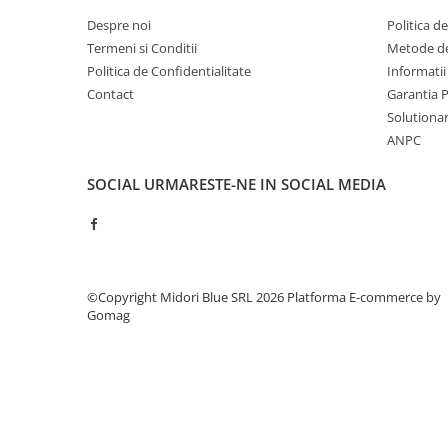
Capsatoare si capse
Despre noi
Politica d
Corectoare
Termeni si Conditii
Metode de
Foarfeci si cuttere
Politica de Confidentialitate
Informatii
Contact
Garantia 
Intretinere si curatenie
Solutionare
Perforatoare
ANPC
Suporturi pentru birou
SOCIAL
URMARESTE-NE IN SOCIAL MEDIA
Rechizite si articole scolare
Caiete si blocuri de desen
Coperti pentru caiete si carti
Tempera, guase si acuarele
©Copyright Midori Blue SRL 2026
Platforma E-commerce by
Pensule
Gomag
Carioci
Creioane colorate
Accesorii
Ascutitori si radiere