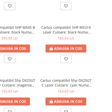
ompatibil SHP MX45 B
Cartus compatibil SHP MX315
uloare: black Numar
Laser Culoare: black Numar
Pagini: 36000
Pagini: 25000
393,92 Lei
163,63 Lei
DAUGA IN COS
ADAUGA IN COS
ompatibil Shp DX25GT
Cartus compatibil Shp DX25GT
r Culoare: magenta
C Laser Culoare: cyan Numar
ar Pagini: 7000
Pagini: 7000
163,63 Lei
163,63 Lei
DAUGA IN COS
ADAUGA IN COS