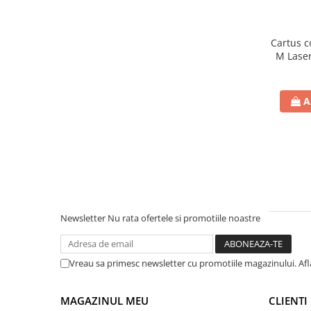
Bibliorafturi
Caiete mecanice
Cartus c
Clipboarduri
M Laser
Dosare din carton
Numa
Dosare din plastic
A
Dosare suspendate
Ecusoane si accesorii
Folii si mape
Intercalatoare
Prezentare si afisare
Accesorii pentru birou
Agrafe, ace, piuneze, clipsuri
Newsletter
Nu rata ofertele si promotiile noastre
Automatizare birou si accesori
Distrugator documente
Vreau sa primesc newsletter cu promotiile magazinului. Af
Laminatoare si folii
Calculatoare de birou
MAGAZINUL MEU
CLIENTI