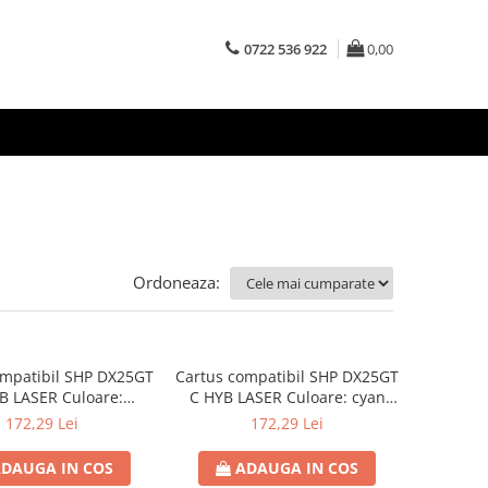
0722 536 922
0,00
Ordoneaza:
ompatibil SHP DX25GT
Cartus compatibil SHP DX25GT
B LASER Culoare:
C HYB LASER Culoare: cyan
 Numar Pagini: 7000
Numar Pagini: 7000
172,29 Lei
172,29 Lei
DAUGA IN COS
ADAUGA IN COS