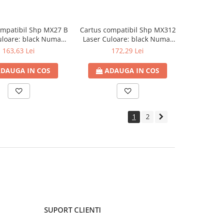
ompatibil Shp MX27 B
Cartus compatibil Shp MX312
uloare: black Numar
Laser Culoare: black Numar
Pagini: 18000
Pagini: 25000
163,63 Lei
172,29 Lei
DAUGA IN COS
ADAUGA IN COS
1
2
SUPORT CLIENTI