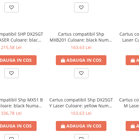
mpatibil SHP DX25GT
Cartus compatibil Shp
Cartus c
ASER Culoare: black
MXB201 Culoare: black Numar
Laser C
r Pagini: 20000
Pagini: 8000
215,58 Lei
163,63 Lei
DAUGA IN COS
ADAUGA IN COS
A
ompatibil Shp MX51 B
Cartus compatibil Shp DX25GT
Cartus c
uloare: black Numar
Y Laser Culoare: yellow Numar
M Lase
agini: 40000
Pagini: 7000
Num
336,78 Lei
163,63 Lei
DAUGA IN COS
ADAUGA IN COS
A