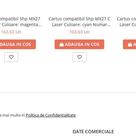
ompatibil Shp MX27
Cartus compatibil Shp MX27 C
Cartus c
 Culoare: magenta
Laser Culoare: cyan Numar
Laser C
r Pagini: 15000
Pagini: 15000
163,63 Lei
163,63 Lei
DAUGA IN COS
ADAUGA IN COS
A
la mai multe in
Politica de Confidentialitate
DATE COMERCIALE