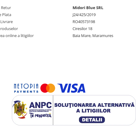
e Retur
Midori Blue SRL
 Plata
J24/425/2019
 Livrare
RO40573198
Produselor
Ciresilor 18
a online a litigiilor
Baia Mare, Maramures