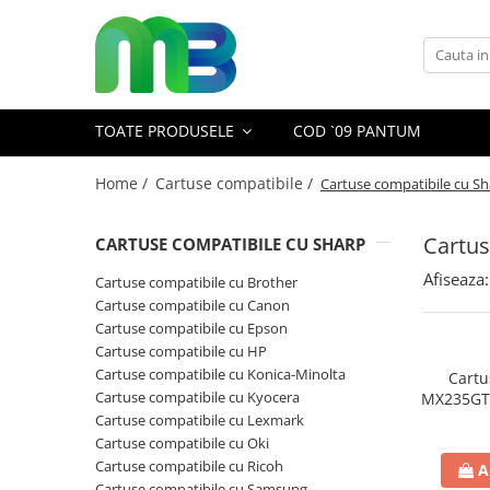
Toate Produsele
Articole din hartie
TOATE PRODUSELE
COD `09 PANTUM
Agende si calendare
Hartie color
Home /
Cartuse compatibile /
Cartuse compatibile cu S
Hartie pentru copiator
Cartus
CARTUSE COMPATIBILE CU SHARP
Hartie speciala
Afiseaza:
Notesuri adezive
Cartuse compatibile cu Brother
Cartuse compatibile cu Canon
Plicuri
Cartuse compatibile cu Epson
Registre si cuburi de hartie
Cartuse compatibile cu HP
Cartuse compatibile cu Konica-Minolta
Cartu
Role case de marcat
Cartuse compatibile cu Kyocera
MX235GT 
Tipizate
black N
Cartuse compatibile cu Lexmark
Cartuse compatibile cu Oki
Instrumente de scris
Cartuse compatibile cu Ricoh
A
Pixuri cu pasta
Cartuse compatibile cu Samsung