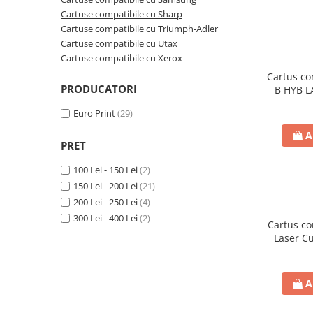
Cartuse compatibile cu Sharp
Pixuri cu gel
Cartuse compatibile cu Triumph-Adler
Stilouri si rollere cu rezerve de
Cartuse compatibile cu Utax
cerneala
Cartuse compatibile cu Xerox
Creioane
Cartus co
PRODUCATORI
B HYB L
Rollere cu stergere
Numa
Euro Print
(29)
Rollere cu cerneala
A
Creioane mecanice si mine
PRET
Gume de sters
100 Lei - 150 Lei
(2)
Linere
150 Lei - 200 Lei
(21)
Linere color
200 Lei - 250 Lei
(4)
300 Lei - 400 Lei
(2)
Markere
Cartus c
Laser C
Markere permanente
P
Markere pe baza de vopsea
Markere pentru whiteboard si
A
flipchart
Evidentiatoare si markere