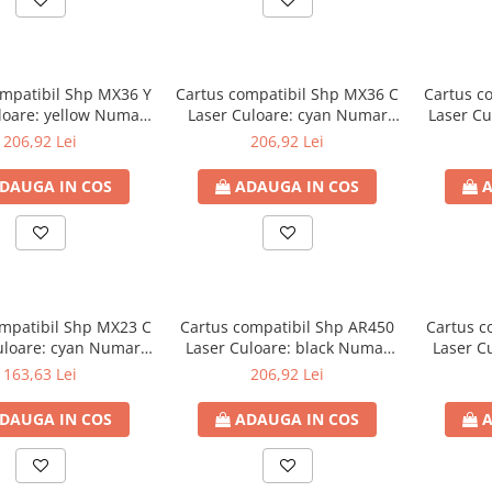
ompatibil Shp MX36 Y
Cartus compatibil Shp MX36 C
Cartus c
loare: yellow Numar
Laser Culoare: cyan Numar
Laser Cu
agini: 15000
Pagini: 15000
206,92 Lei
206,92 Lei
DAUGA IN COS
ADAUGA IN COS
A
ompatibil Shp MX23 C
Cartus compatibil Shp AR450
Cartus c
uloare: cyan Numar
Laser Culoare: black Numar
Laser C
agini: 10000
Pagini: 27000
163,63 Lei
206,92 Lei
DAUGA IN COS
ADAUGA IN COS
A