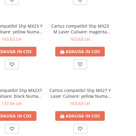
ompatibil Shp MX23 Y
Cartus compatibil Shp MX23
loare: yellow Numar
M Laser Culoare: magenta
Pagini: 10000
Numar Pagini: 10000
163,63 Lei
163,63 Lei
DAUGA IN COS
ADAUGA IN COS
ompatibil Shp MX237
Cartus compatibil Shp MX27 Y
uloare: black Numar
Laser Culoare: yellow Numar
Pagini: 20000
Pagini: 15000
137,66 Lei
163,63 Lei
DAUGA IN COS
ADAUGA IN COS