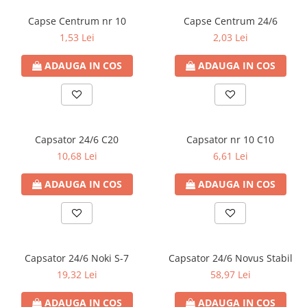
Markere permanente
Medii de stocare
Cartuse compatibile cu Triumph-
Lipici si aracet
Cartuse originale Samsung
Sapunuri si dispensere
Automatizare birou si accesori
Adler
Capse Centrum nr 10
Capse Centrum 24/6
Markere pe baza de vopsea
Blank-uri
Plastelina
Cartuse originale Utax
1,53 Lei
2,03 Lei
Markere pentru whiteboard si
Distrugator documente
Cartuse compatibile cu Utax
Card-uri SD
flipchart
Seturi creative
Cartuse originale Xerox
Laminatoare si folii
Cititoare carduri
Cartuse compatibile cu Xerox
ADAUGA IN COS
ADAUGA IN COS
Evidentiatoare si markere
Spray-uri acrilice
Calculatoare de birou
Hard-uri externe (HDD) si accesorii
universale
Capsatoare si capse
Memorii USB
Markere speciale
SSD-uri externe si accesorii
Corectoare
Markere acrilice
Monitoare
Markere acrilice cu efect metalic
Capsator 24/6 C20
Capsator nr 10 C10
Foarfeci si cuttere
Periferice
Markere universale
10,68 Lei
6,61 Lei
Intretinere si curatenie
Textmarkere
Kituri Tastatura si Mouse Wireless
Perforatoare
ADAUGA IN COS
ADAUGA IN COS
Rezerve cerneala si mine pix
Mouse
Suporturi pentru birou
Mouse PAD
Tastaturi
Power bank
Capsator 24/6 Noki S-7
Capsator 24/6 Novus Stabil
Prize si prelungitoare
19,32 Lei
58,97 Lei
Tabla Interactiva
ADAUGA IN COS
ADAUGA IN COS