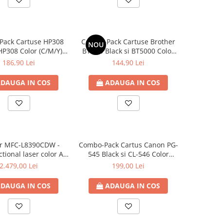
Pack Cartuse HP308
Combo-Pack Cartuse Brother
NOU
HP308 Color (C/M/Y) (
BTD60 Black si BT5000 Color
) ; Cartuse cerneala
(C/M/Y) ; Cartuse cerneala
186,90 Lei
144,90 Lei
OEM
OEM
DAUGA IN COS
ADAUGA IN COS
er MFC-L8390CDW -
Combo-Pack Cartus Canon PG-
tional laser color A4
545 Black si CL-546 Color
 AUTOMAT , 30 ppm ,
(C/M/Y) ( 8287B005 ) ; Cartus
2.479,00 Lei
199,00 Lei
etea , Wi-Fi , cu FAX
cerneala OEM
DAUGA IN COS
ADAUGA IN COS