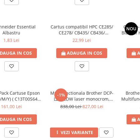
hneider Essential
Cartus compatibil HPC CE285/
Combo-
NOU
Albastru
CE278/ CB435/ CB436/
Black si 
CRG728/725 Laser Culoare:
6L6S6UE 
1,83 Lei
22,99 Lei
black Numar Pagini: 2100
DAUGA IN COS
ADAUGA IN COS
A
ack Cartuse Epson
Multifunctionala Brother DCP-
Broth
-1%
/M/Y) ( C13T00S64A )
L2622DW laser monocrom,
Multifunc
tuse cerneala OEM
DUPLEX AUTOMAT, A4, 34
, DUPLEX
161,00 Lei
838,00 Lei
827,00 Lei
ppm , USB , Wi-Fi , Retea
USB , R
DAUGA IN COS
A
VEZI VARIANTE