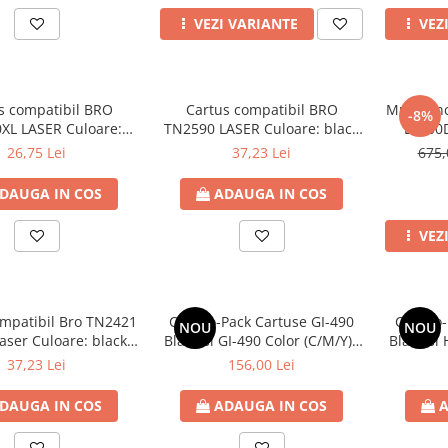
VEZI VARIANTE
VEZ
s compatibil BRO
Cartus compatibil BRO
Multifun
-8%
XL LASER Culoare:
TN2590 LASER Culoare: black
L2600
Numar Pagini: 3000
Numar Pagini: 1200
DUPLEX
26,75 Lei
37,23 Lei
675,
DAUGA IN COS
ADAUGA IN COS
VEZ
ompatibil Bro TN2421
Combo-Pack Cartuse GI-490
Combo-
NOU
NOU
Laser Culoare: black
Black si GI-490 Color (C/M/Y) ;
Black si 
r Pagini: 6000
Cartuse cerneala OEM 4
Cart
37,23 Lei
156,00 Lei
flacoane
DAUGA IN COS
ADAUGA IN COS
A