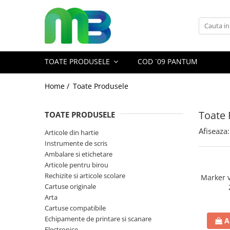
Toate Produsele
Articole din hartie
TOATE PRODUSELE
COD `09 PANTUM
Agende si calendare
Hartie color
Home /
Toate Produsele
Hartie pentru copiator
Toate 
TOATE PRODUSELE
Hartie speciala
Afiseaza:
Notesuri adezive
Articole din hartie
Instrumente de scris
Plicuri
Ambalare si etichetare
Registre si cuburi de hartie
Articole pentru birou
Rechizite si articole scolare
Marker 
Role case de marcat
Cartuse originale
Tipizate
Arta
Cartuse compatibile
Instrumente de scris
Echipamente de printare si scanare
A
Pixuri cu pasta
Electronice