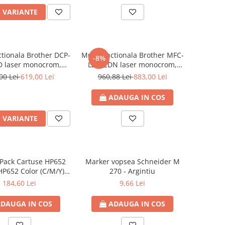
I VARIANTE
ctionala Brother DCP-
Multifunctionala Brother MFC-
-8%
D laser monocrom,
L2802DN laser monocrom,
 AUTOMAT, A4, USB
DUPLEX AUTOMAT, A4, USB,
00 Lei
619,00 Lei
960,88 Lei
883,00 Lei
Retea, Fax
ADAUGA IN COS
I VARIANTE
Pack Cartuse HP652
Marker vopsea Schneider M
HP652 Color (C/M/Y) ;
270 - Argintiu
use cerneala OEM
184,60 Lei
9,66 Lei
DAUGA IN COS
ADAUGA IN COS