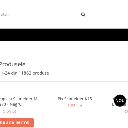
Produsele
1-
24
din
11862
produse
vopsea Schneider M
Pix Schneider K15
Combo-
NOU
270 - Negru
Black si
1,83 Lei
Cart
9,66 Lei
de
DAUGA IN COS