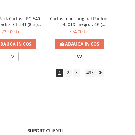
ack Cartuse PG-540
Cartus toner original Pantum
lack si CL-541 (8ml)
TL-4201X , negru , 6K (
/M/Y) ( 5225B006 ) ;
functioneaza cu DL-4201 )
229,00 Lei
374,00 Lei
us cerneala OEM
DAUGA IN COS
ADAUGA IN COS
1
2
3
495
...
SUPORT CLIENTI