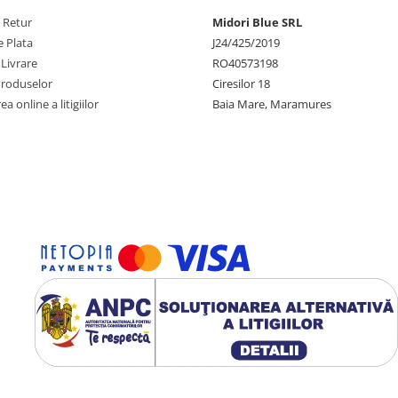
e Retur
Midori Blue SRL
 Plata
J24/425/2019
 Livrare
RO40573198
Produselor
Ciresilor 18
a online a litigiilor
Baia Mare, Maramures