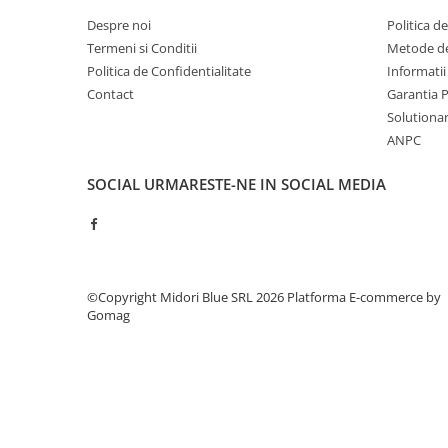
Capsatoare si capse
Despre noi
Politica d
Corectoare
Termeni si Conditii
Metode de
Foarfeci si cuttere
Politica de Confidentialitate
Informatii
Contact
Garantia 
Intretinere si curatenie
Solutionare
Perforatoare
ANPC
Suporturi pentru birou
SOCIAL
URMARESTE-NE IN SOCIAL MEDIA
Rechizite si articole scolare
Caiete si blocuri de desen
Coperti pentru caiete si carti
Tempera, guase si acuarele
©Copyright Midori Blue SRL 2026
Platforma E-commerce by
Pensule
Gomag
Carioci
Creioane colorate
Accesorii
Ascutitori si radiere