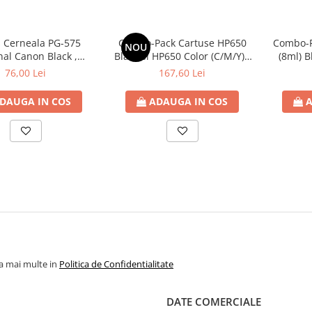
s Cerneala PG-575
Combo-Pack Cartuse HP650
Combo-P
NOU
nal Canon Black ,
Black si HP650 Color (C/M/Y) ;
(8ml) B
01 , pentru PIXMA
Cartuse cerneala OEM
Color (C
76,00 Lei
167,60 Lei
 TR4750i | TR4755i |
Cart
 TS3752i | TS3551i |
DAUGA IN COS
ADAUGA IN COS
A
| TR4756i | TS3751i
la mai multe in
Politica de Confidentialitate
DATE COMERCIALE