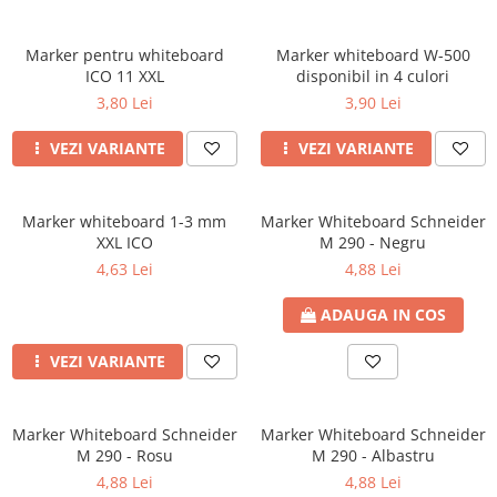
Markere permanente
Medii de stocare
Cartuse compatibile cu Triumph-
Lipici si aracet
Cartuse originale Samsung
Sapunuri si dispensere
Automatizare birou si accesori
Adler
Markere pe baza de vopsea
Blank-uri
Plastelina
Marker pentru whiteboard
Marker whiteboard W-500
Cartuse originale Utax
Markere pentru whiteboard si
Distrugator documente
Cartuse compatibile cu Utax
Card-uri SD
ICO 11 XXL
disponibil in 4 culori
flipchart
Seturi creative
Cartuse originale Xerox
Laminatoare si folii
Cititoare carduri
Cartuse compatibile cu Xerox
3,80 Lei
3,90 Lei
Evidentiatoare si markere
Spray-uri acrilice
Calculatoare de birou
Hard-uri externe (HDD) si accesorii
universale
VEZI VARIANTE
VEZI VARIANTE
Capsatoare si capse
Memorii USB
Markere speciale
SSD-uri externe si accesorii
Corectoare
Markere acrilice
Monitoare
Marker whiteboard 1-3 mm
Marker Whiteboard Schneider
Markere acrilice cu efect metalic
Foarfeci si cuttere
XXL ICO
M 290 - Negru
Periferice
Markere universale
Intretinere si curatenie
4,63 Lei
4,88 Lei
Textmarkere
Kituri Tastatura si Mouse Wireless
Perforatoare
Rezerve cerneala si mine pix
Mouse
ADAUGA IN COS
Suporturi pentru birou
Mouse PAD
VEZI VARIANTE
Tastaturi
Power bank
Marker Whiteboard Schneider
Prize si prelungitoare
Marker Whiteboard Schneider
M 290 - Rosu
M 290 - Albastru
Tabla Interactiva
4,88 Lei
4,88 Lei