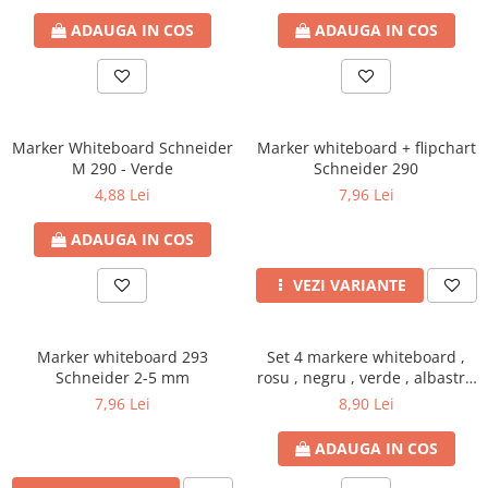
ADAUGA IN COS
ADAUGA IN COS
Marker Whiteboard Schneider
Marker whiteboard + flipchart
M 290 - Verde
Schneider 290
4,88 Lei
7,96 Lei
ADAUGA IN COS
VEZI VARIANTE
Marker whiteboard 293
Set 4 markere whiteboard ,
Schneider 2-5 mm
rosu , negru , verde , albastru
(material reciclat) , in blister
7,96 Lei
8,90 Lei
plastic
ADAUGA IN COS