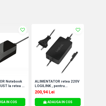
OR Notebook
ALIMENTATOR retea 220V
ALIMENT
UST la retea ,
LOGILINK , pentru
Trust la 
ire 18 - 20 Volt
Microsoft Surface ,
universal 
200,94 Lei
215,73 
s: TR-21904
compatibil cu Pro 6/4/3 si
Cod Prod
Laptop/Go/Book , 44W ,
GA IN COS
ADAUGA IN COS
A
USB 5V/1A , 0.5m , negru ,