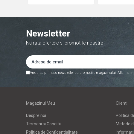
Produs: NPA-AC1D
Corectoare
Foarfeci si cuttere
Intretinere si curatenie
Newsletter
Perforatoare
Nu rata ofertele si promotiile noastre
Suporturi pentru birou
Rechizite si articole scolare
Caiete si blocuri de desen
Coperti pentru caiete si carti
Vreau sa primesc newsletter cu promotiile magazinului. Afla mai m
Tempera, guase si acuarele
Pensule
Carioci
Magazinul Meu
Clienti
Creioane colorate
Accesorii
Despre noi
Politica d
Termeni si Conditii
Metode d
Ascutitori si radiere
Politica de Confidentialitate
Informatii