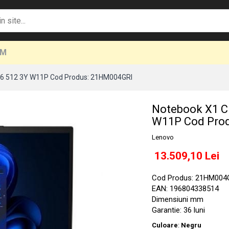
UM
6 512 3Y W11P Cod Produs: 21HM004GRI
Notebook X1 C
W11P Cod Pro
Lenovo
13.509,10 Lei
Cod Produs: 21HM004
EAN: 196804338514
Dimensiuni mm
Garantie: 36 luni
Culoare
:
Negru