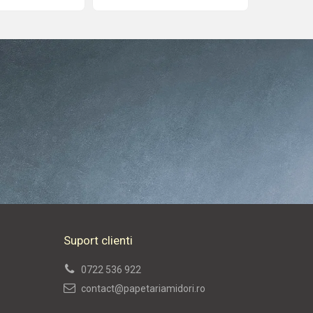
Cod Produs: PA0197
Suport clienti
0722 536 922
contact@papetariamidori.ro