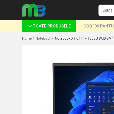
Toate Produsele
TOATE PRODUSELE
COD `09 PANT
Articole din hartie
Agende si calendare
Home /
Notebook /
Notebook X1 C11 I7-1355U WUXGA 1
Hartie color
Hartie pentru copiator
Hartie speciala
Notesuri adezive
Plicuri
Registre si cuburi de hartie
Role case de marcat
Tipizate
Instrumente de scris
Pixuri cu pasta