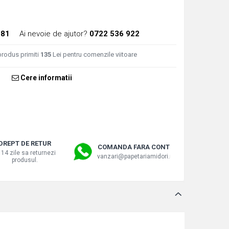
381
Ai nevoie de ajutor?
0722 536 922
produs primiti
135
Lei pentru comenzile viitoare
Cere informatii
DREPT DE RETUR
COMANDA FARA CONT
 14 zile sa returnezi
vanzari@papetariamidori.ro
produsul.