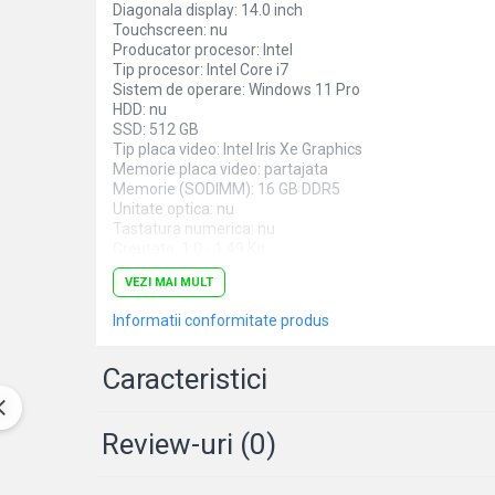
Diagonala display: 14.0 inch
Markere speciale
Touchscreen: nu
Producator procesor: Intel
Markere acrilice
Tip procesor: Intel Core i7
Markere acrilice cu efect metalic
Sistem de operare: Windows 11 Pro
HDD: nu
Markere universale
SSD: 512 GB
Textmarkere
Tip placa video: Intel Iris Xe Graphics
Rezerve cerneala si mine pix
Memorie placa video: partajata
Memorie (SODIMM): 16 GB DDR5
Ambalare si etichetare
Unitate optica: nu
Tastatura numerica: nu
Accesorii si cutii din carton
Greutate: 1.0 - 1.49 Kg
Aparate pentru aplicat preturi
Culoare: negru
VEZI MAI MULT
Procesor (CPU): i7-1355U
Benzi adezive si accesorii
Model placa video: Intel Iris Xe Graphics
Informatii conformitate produs
Etichete pret si autoadezive
Folie de paletizat
Caracteristici
Articole pentru birou
Organizare si arhivare
Review-uri
(0)
Arhivare