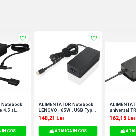
 Notebook
ALIMENTATOR Notebook
ALIMENTAT
 4.5 si
LENOVO , 65W , USB Type-
universal TR
rodus:
C , Cod Produs:
45 Watt , ies
148,21 Lei
162,15 Lei
4X20M26272
, Cod Produ
 IN COS
ADAUGA IN COS
ADAU