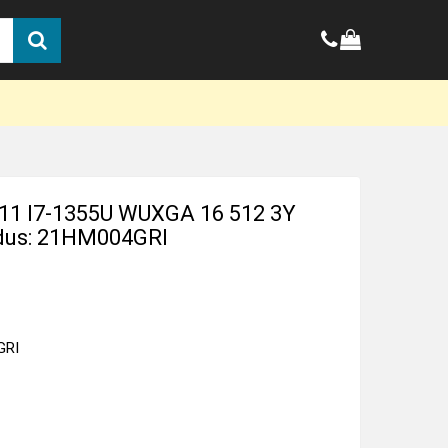
11 I7-1355U WUXGA 16 512 3Y
dus: 21HM004GRI
GRI