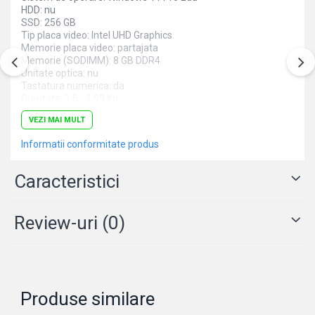
HDD: nu
SSD: 256 GB
Tip placa video: Intel UHD Graphics
Memorie placa video: partajata
Memorie (SODIMM): 8 GB DDR4
Unitate optica: nu
Tastatura numerica: da
Greutate: 1.5 - 1.99 Kg
Culoare: negru
VEZI MAI MULT
Procesor (CPU): i3-1215U
Model placa video: Intel UHD Graphics
Informatii conformitate produs
Caracteristici
Review-uri
(0)
Produse similare