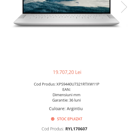
Pixuri cu gel
Stilouri si rollere cu rezerve de
cerneala
Creioane
Rollere cu stergere
Rollere cu cerneala
Creioane mecanice si mine
Gume de sters
19.707,20 Lei
Linere
Cod Produs: XPS9440U7321RTXW11P
Linere color
EAN:
Markere
Dimensiuni mm
Garantie: 36 luni
Markere permanente
Culoare
:
Argintiu
Markere pe baza de vopsea
Markere pentru whiteboard si
STOC EPUIZAT
flipchart
Cod Produs:
RYL170607
Evidentiatoare si markere