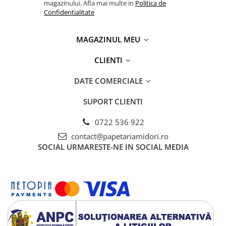
magazinului. Afla mai multe in
Politica de
Creta si creioane cerate
Confidentialitate
Ghiozdane, genti, penare
MAGAZINUL MEU
Ghiozdane si Genti
Instrumente geometrie
CLIENTI
Lipici si aracet
DATE COMERCIALE
Plastelina
Seturi creative
SUPORT CLIENTI
Spray-uri acrilice
0722 536 922
Cartuse originale
contact@papetariamidori.ro
Benzi etichete originale Brother
SOCIAL
URMARESTE-NE IN SOCIAL MEDIA
Cartuse originale Brother
Cartuse originale Canon
Cartuse originale Develop
Cartuse originale Epson
Cartuse originale HP