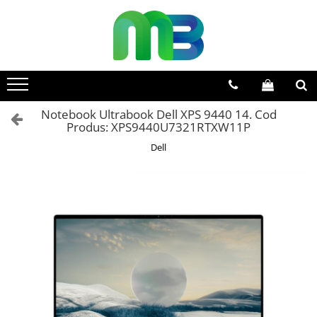
Toate Produsele
Articole din hartie
Agende si calendare
Notebook Ultrabook Dell XPS 9440 14. Cod
Hartie color
Produs: XPS9440U7321RTXW11P
Hartie pentru copiator
Dell
Hartie speciala
Notesuri adezive
Plicuri
Registre si cuburi de hartie
Role case de marcat
Tipizate
Instrumente de scris
Pixuri cu pasta