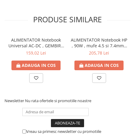
Capsatoare si capse
Corectoare
PRODUSE SIMILARE
Foarfeci si cuttere
Intretinere si curatenie
Perforatoare
ALIMENTATOR Notebook
ALIMENTATOR Notebook HP
Universal AC-DC , GEMBIRD
, 90W , mufe 4.5 si 7.4mm ,
Suporturi pentru birou
, 90W - tensiuni
Cod Produs: H6Y90AA
159,02 Lei
205,78 Lei
15V/16V/18V/19V/19.5V/20V
Rechizite si articole scolare
DC la 4.5 A max , protectie
ADAUGA IN COS
ADAUGA IN COS
Caiete si blocuri de desen
la supratensiuni Cod
Produs: NPA-AC1D
Coperti pentru caiete si carti
Tempera, guase si acuarele
Pensule
Newsletter
Nu rata ofertele si promotiile noastre
Carioci
Creioane colorate
Accesorii
Ascutitori si radiere
Vreau sa primesc newsletter cu promotiile