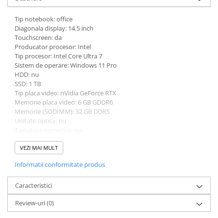
Bibliorafturi
Tip notebook: office
Caiete mecanice
Diagonala display: 14.5 inch
Clipboarduri
Touchscreen: da
Producator procesor: Intel
Dosare din carton
Tip procesor: Intel Core Ultra 7
Dosare din plastic
Sistem de operare: Windows 11 Pro
Dosare suspendate
HDD: nu
SSD: 1 TB
Ecusoane si accesorii
Tip placa video: nVidia GeForce RTX
Folii si mape
Memorie placa video: 6 GB GDDR6
Intercalatoare
Memorie (SODIMM): 32 GB DDR5
Unitate optica: nu
Prezentare si afisare
Tastatura numerica: nu
Accesorii pentru birou
Greutate: 2.0 - 2.49 Kg
Culoare: argintiu
VEZI MAI MULT
Agrafe, ace, piuneze, clipsuri
Procesor (CPU): Intel Core Ultra 7 155H
Informatii conformitate produs
Automatizare birou si accesori
Model placa video: nVidia GeForce RTX 4050
Distrugator documente
Caracteristici
Laminatoare si folii
Review-uri
(0)
Calculatoare de birou