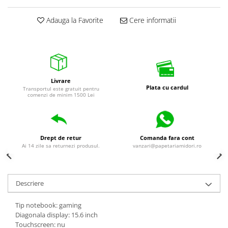
universale
Adauga la Favorite
Cere informatii
Markere speciale
Markere acrilice
Markere acrilice cu efect metalic
Markere universale
Textmarkere
Livrare
Rezerve cerneala si mine pix
Plata cu cardul
Transportul este gratuit pentru
comenzi de minim 1500 Lei
Ambalare si etichetare
Accesorii si cutii din carton
Aparate pentru aplicat preturi
Drept de retur
Comanda fara cont
Ai 14 zile sa returnezi produsul.
vanzari@papetariamidori.ro
Benzi adezive si accesorii
Etichete pret si autoadezive
Folie de paletizat
Descriere
Articole pentru birou
Tip notebook: gaming
Organizare si arhivare
Diagonala display: 15.6 inch
Touchscreen: nu
Arhivare