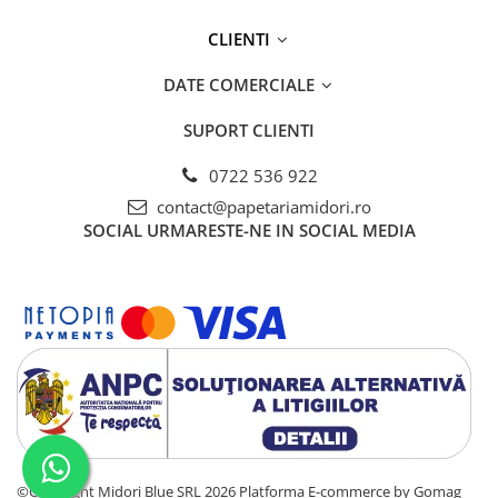
Creta si creioane cerate
CLIENTI
Ghiozdane, genti, penare
DATE COMERCIALE
Ghiozdane si Genti
Instrumente geometrie
SUPORT CLIENTI
Lipici si aracet
0722 536 922
Plastelina
contact@papetariamidori.ro
Seturi creative
SOCIAL
URMARESTE-NE IN SOCIAL MEDIA
Spray-uri acrilice
Cartuse originale
Benzi etichete originale Brother
Cartuse originale Brother
Cartuse originale Canon
Cartuse originale Develop
Cartuse originale Epson
©Copyright Midori Blue SRL 2026
Platforma E-commerce by Gomag
Cartuse originale HP