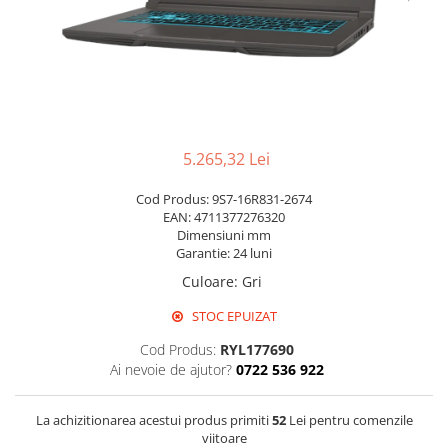
Pixuri cu gel
Stilouri si rollere cu rezerve de
cerneala
Creioane
Rollere cu stergere
5.265,32 Lei
Rollere cu cerneala
Creioane mecanice si mine
Cod Produs: 9S7-16R831-2674
EAN: 4711377276320
Gume de sters
Dimensiuni mm
Garantie: 24 luni
Linere
Culoare
:
Gri
Linere color
Markere
STOC EPUIZAT
Markere permanente
Cod Produs:
RYL177690
Ai nevoie de ajutor?
0722 536 922
Markere pe baza de vopsea
Markere pentru whiteboard si
flipchart
La achizitionarea acestui produs primiti
52
Lei pentru comenzile
viitoare
Evidentiatoare si markere