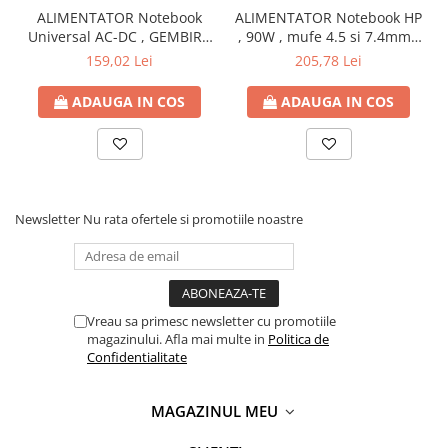
ALIMENTATOR Notebook
ALIMENTATOR Notebook HP
Universal AC-DC , GEMBIRD
, 90W , mufe 4.5 si 7.4mm ,
, 90W - tensiuni
Cod Produs: H6Y90AA
159,02 Lei
205,78 Lei
15V/16V/18V/19V/19.5V/20V
DC la 4.5 A max , protectie
ADAUGA IN COS
ADAUGA IN COS
la supratensiuni Cod
Produs: NPA-AC1D
Newsletter
Nu rata ofertele si promotiile noastre
Vreau sa primesc newsletter cu promotiile
magazinului. Afla mai multe in
Politica de
Confidentialitate
MAGAZINUL MEU