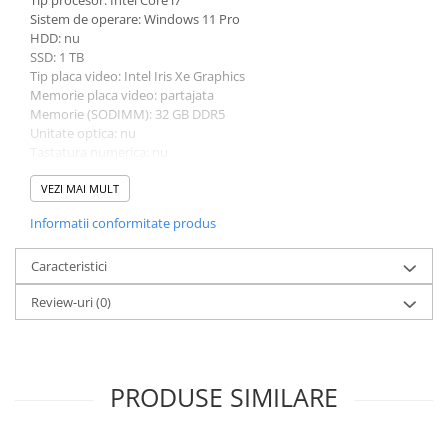
Sistem de operare: Windows 11 Pro
HDD: nu
SSD: 1 TB
Tip placa video: Intel Iris Xe Graphics
Memorie placa video: partajata
Memorie (SODIMM): 32 GB DDR5
Unitate optica: nu
Tastatura numerica: nu
Greutate: 1.0 - 1.49 Kg
Culoare: negru
VEZI MAI MULT
Procesor (CPU): i7-1355U
Informatii conformitate produs
Model placa video: Intel Iris Xe Graphics
Caracteristici
Review-uri
(0)
PRODUSE SIMILARE