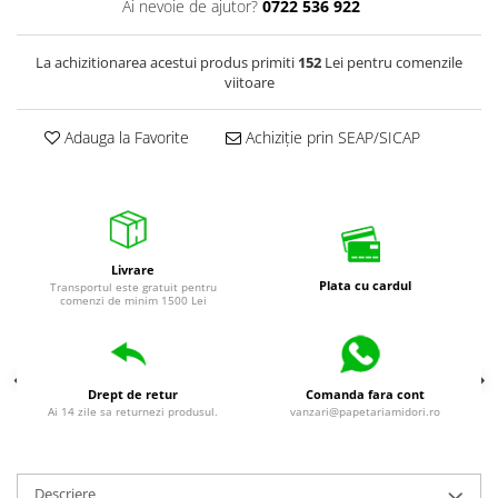
Ai nevoie de ajutor?
0722 536 922
La achizitionarea acestui produs primiti
152
Lei pentru comenzile
viitoare
Adauga la Favorite
Achiziție prin SEAP/SICAP
Livrare
Plata cu cardul
Transportul este gratuit pentru
comenzi de minim 1500 Lei
Drept de retur
Comanda fara cont
Ai 14 zile sa returnezi produsul.
vanzari@papetariamidori.ro
Descriere