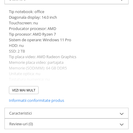
Tip notebook: office
Diagonala display: 14.0 inch
Touchscreen: nu
Producator procesor: AMD
Tip procesor: AMD Ryzen 7
Sistem de operare: Windows 11 Pro
HDD: nu
SSD: 2 TB
Tip placa video: AMD Radeon Graphics
Memorie placa video: partajata
Memorie (SODIMM): 64 GB DDR5
Unitate optica: nu
Tastatura numerica: nu
Greutate: 1.0 - 1.49 Kg
Culoare: negru
VEZI MAI MULT
Procesor (CPU): AMD Ryzen 7 7840U
Informatii conformitate produs
Model placa video: AMD Radeon Graphics 780M
Caracteristici
Review-uri
(0)