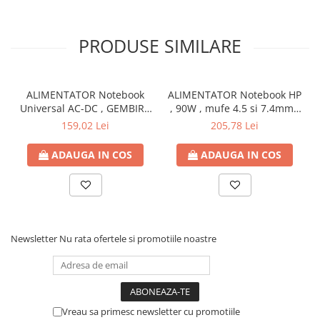
PRODUSE SIMILARE
ALIMENTATOR Notebook
ALIMENTATOR Notebook HP
Universal AC-DC , GEMBIRD
, 90W , mufe 4.5 si 7.4mm ,
, 90W - tensiuni
Cod Produs: H6Y90AA
159,02 Lei
205,78 Lei
15V/16V/18V/19V/19.5V/20V
DC la 4.5 A max , protectie
ADAUGA IN COS
ADAUGA IN COS
la supratensiuni Cod
Produs: NPA-AC1D
Newsletter
Nu rata ofertele si promotiile noastre
Vreau sa primesc newsletter cu promotiile