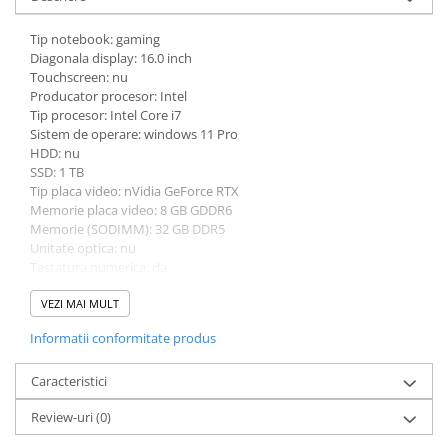
Tip notebook: gaming
Diagonala display: 16.0 inch
Touchscreen: nu
Producator procesor: Intel
Tip procesor: Intel Core i7
Sistem de operare: windows 11 Pro
HDD: nu
SSD: 1 TB
Tip placa video: nVidia GeForce RTX
Memorie placa video: 8 GB GDDR6
Memorie (SODIMM): 32 GB DDR5
Unitate optica: nu
Tastatura numerica: da
Greutate: 2.0 - 2.49 Kg
Culoare: gri
VEZI MAI MULT
Procesor (CPU): i7-13700H
Informatii conformitate produs
Model placa video: nVidia GeForce RTX 4060
Caracteristici
Review-uri
(0)