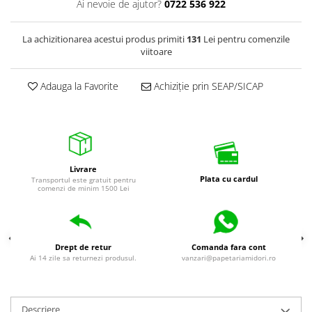
Ai nevoie de ajutor?
0722 536 922
La achizitionarea acestui produs primiti
131
Lei pentru comenzile
viitoare
Adauga la Favorite
Achiziție prin SEAP/SICAP
Livrare
Plata cu cardul
Transportul este gratuit pentru
comenzi de minim 1500 Lei
Drept de retur
Comanda fara cont
Ai 14 zile sa returnezi produsul.
vanzari@papetariamidori.ro
Descriere