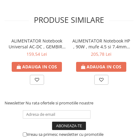
PRODUSE SIMILARE
ALIMENTATOR Notebook
ALIMENTATOR Notebook HP
Universal AC-DC , GEMBIRD
, 90W , mufe 4.5 si 7.4mm ,
, 90W - tensiuni
Cod Produs: H6Y90AA
159,54 Lei
205,78 Lei
15V/16V/18V/19V/19.5V/20V
DC la 4.5 A max , protectie
ADAUGA IN COS
ADAUGA IN COS
la supratensiuni Cod
Produs: NPA-AC1D
Newsletter
Nu rata ofertele si promotiile noastre
Vreau sa primesc newsletter cu promotiile