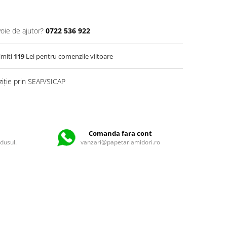
voie de ajutor?
0722 536 922
imiti
119
Lei pentru comenzile viitoare
ziție prin SEAP/SICAP
Comanda fara cont
odusul.
vanzari@papetariamidori.ro