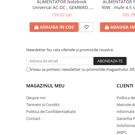
ALIMENTATOR Notebook
ALIMENTATOR N
Bibliorafturi
Universal AC-DC , GEMBIRD ,
90W , mufe 4.5 
90W - tensiuni
Produs: 
Caiete mecanice
159,02 Lei
205,78
15V/16V/18V/19V/19.5V/20V DC
Clipboarduri
la 4.5 A max , protectie la
ADAUGA IN COS
ADAUGA IN
Dosare din carton
supratensiuni Cod Produs:
NPA-AC1D
Dosare din plastic
Dosare suspendate
Newsletter
Nu rata ofertele si promotiile noastre
Ecusoane si accesorii
Folii si mape
Intercalatoare
Vreau sa primesc newsletter cu promotiile magazinului. Af
Prezentare si afisare
Accesorii pentru birou
MAGAZINUL MEU
CLIENTI
Agrafe, ace, piuneze, clipsuri
Despre noi
Politica d
Automatizare birou si accesori
Termeni si Conditii
Metode de
Politica de Confidentialitate
Informatii
Distrugator documente
Contact
Garantia 
Laminatoare si folii
Solutionare
Calculatoare de birou
ANPC