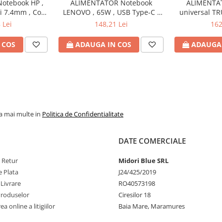
otebook HP ,
ALIMENTATOR Notebook
ALIMENTA
si 7.4mm , Cod
LENOVO , 65W , USB Type-C ,
universal TR
H6Y90AA
Cod Produs: 4X20M26272
Watt , iesire 
 Lei
148,21 Lei
162
Produs
 COS
ADAUGA IN COS
ADAUGA 
la mai multe in
Politica de Confidentialitate
DATE COMERCIALE
e Retur
Midori Blue SRL
 Plata
J24/425/2019
 Livrare
RO40573198
Produselor
Ciresilor 18
a online a litigiilor
Baia Mare, Maramures