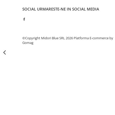
Capsatoare si capse
SOCIAL
URMARESTE-NE IN SOCIAL MEDIA
Corectoare
Foarfeci si cuttere
Intretinere si curatenie
Perforatoare
©Copyright Midori Blue SRL 2026
Platforma E-commerce by
Suporturi pentru birou
Gomag
Rechizite si articole scolare
Caiete si blocuri de desen
Coperti pentru caiete si carti
Tempera, guase si acuarele
Pensule
Carioci
Creioane colorate
Accesorii
Ascutitori si radiere