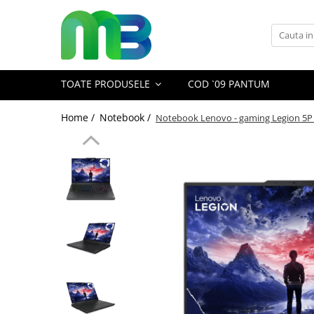
Toate Produsele
Articole din hartie
TOATE PRODUSELE
COD `09 PANTUM
Agende si calendare
Hartie color
Home /
Notebook /
Notebook Lenovo - gaming Legion 5P
Hartie pentru copiator
Hartie speciala
Notesuri adezive
Plicuri
Registre si cuburi de hartie
Role case de marcat
Tipizate
Instrumente de scris
Pixuri cu pasta