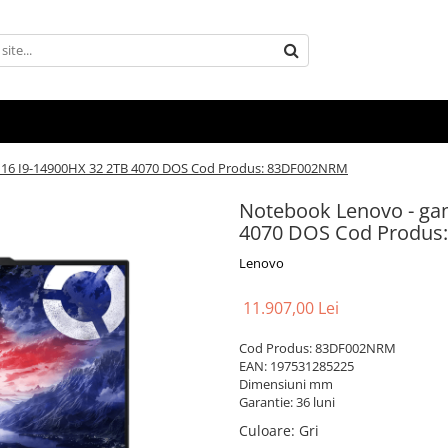
 16 I9-14900HX 32 2TB 4070 DOS Cod Produs: 83DF002NRM
Notebook Lenovo - gam
4070 DOS Cod Produs
Lenovo
11.907,00 Lei
Cod Produs: 83DF002NRM
EAN: 197531285225
Dimensiuni mm
Garantie: 36 luni
Culoare
:
Gri