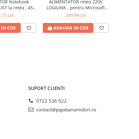
TOR Notebook
ALIMENTATOR retea 220V
ALIMENTAT
UST la retea , 45
LOGILINK , pentru Microsoft
la retea , 
18 - 20 Volt , Cod
Surface , compatibil cu Pro
iesire 19 V
,15 Lei
200,94 Lei
: TR-21904
6/4/3 si Laptop/Go/Book , 44W ,
USB 5V/1A , 0.5m , negru , Cod
IN COS
ADAUGA IN COS
ADAU
Produs: PA0197
SUPORT CLIENTI
0722 536 922
contact@papetariamidori.ro