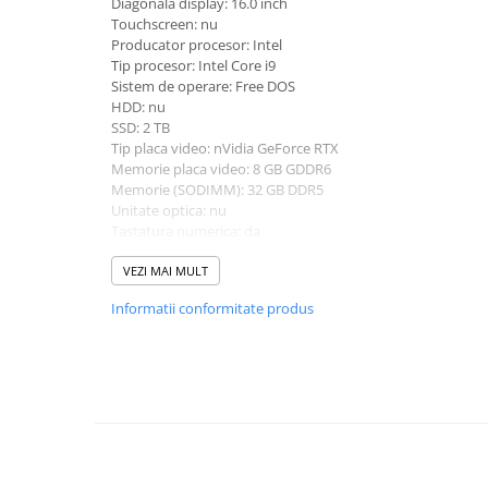
Diagonala display: 16.0 inch
universale
Touchscreen: nu
Producator procesor: Intel
Markere speciale
Tip procesor: Intel Core i9
Markere acrilice
Sistem de operare: Free DOS
Markere acrilice cu efect metalic
HDD: nu
SSD: 2 TB
Markere universale
Tip placa video: nVidia GeForce RTX
Textmarkere
Memorie placa video: 8 GB GDDR6
Rezerve cerneala si mine pix
Memorie (SODIMM): 32 GB DDR5
Unitate optica: nu
Ambalare si etichetare
Tastatura numerica: da
Accesorii si cutii din carton
Greutate: 2.5 - 2.99 kg
Culoare: gri
VEZI MAI MULT
Aparate pentru aplicat preturi
Procesor (CPU): i9-14900HX
Informatii conformitate produs
Model placa video: nVidia GeForce RTX 4070
Benzi adezive si accesorii
Etichete pret si autoadezive
Folie de paletizat
Articole pentru birou
Organizare si arhivare
Arhivare