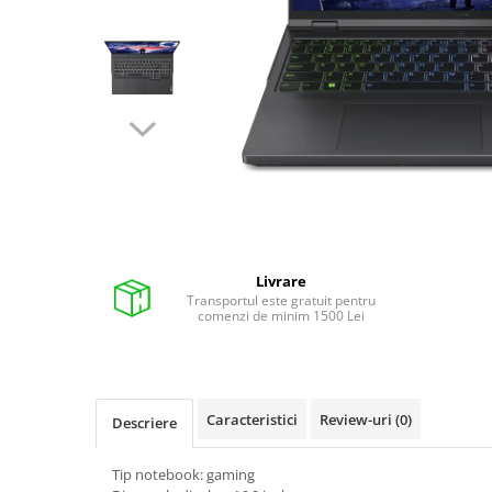
Pixuri cu gel
Stilouri si rollere cu rezerve de
cerneala
Creioane
Rollere cu stergere
Rollere cu cerneala
Creioane mecanice si mine
Gume de sters
Livrare
Linere
Transportul este gratuit pentru
comenzi de minim 1500 Lei
Linere color
Markere
Markere permanente
Markere pe baza de vopsea
Caracteristici
Review-uri
(0)
Descriere
Markere pentru whiteboard si
flipchart
Tip notebook: gaming
Evidentiatoare si markere