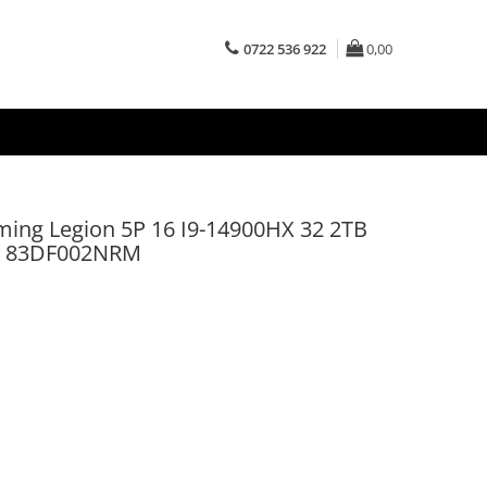
0722 536 922
0,00
ing Legion 5P 16 I9-14900HX 32 2TB
: 83DF002NRM