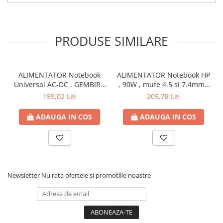
PRODUSE SIMILARE
ALIMENTATOR Notebook
ALIMENTATOR Notebook HP
Universal AC-DC , GEMBIRD
, 90W , mufe 4.5 si 7.4mm ,
, 90W - tensiuni
Cod Produs: H6Y90AA
159,02 Lei
205,78 Lei
15V/16V/18V/19V/19.5V/20V
DC la 4.5 A max , protectie
ADAUGA IN COS
ADAUGA IN COS
la supratensiuni Cod
Produs: NPA-AC1D
Newsletter
Nu rata ofertele si promotiile noastre