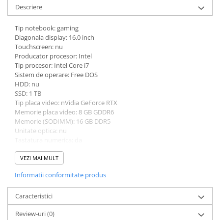
Descriere
Tip notebook: gaming
Diagonala display: 16.0 inch
Touchscreen: nu
Producator procesor: Intel
Tip procesor: Intel Core i7
Sistem de operare: Free DOS
HDD: nu
SSD: 1 TB
Tip placa video: nVidia GeForce RTX
Memorie placa video: 8 GB GDDR6
Memorie (SODIMM): 16 GB DDR5
Unitate optica: nu
Tastatura numerica: da
Greutate: 2.0 - 2.49 Kg
Culoare: gri
VEZI MAI MULT
Procesor (CPU): i7-14650HX
Informatii conformitate produs
Model placa video: nVidia GeForce RTX 4060
Caracteristici
Review-uri
(0)