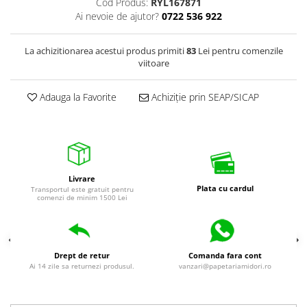
Cod Produs:
RYL167871
Ai nevoie de ajutor?
0722 536 922
La achizitionarea acestui produs primiti
83
Lei pentru comenzile
viitoare
Adauga la Favorite
Achiziție prin SEAP/SICAP
Livrare
Plata cu cardul
Transportul este gratuit pentru
comenzi de minim 1500 Lei
Drept de retur
Comanda fara cont
Ai 14 zile sa returnezi produsul.
vanzari@papetariamidori.ro