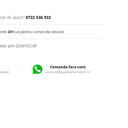
voie de ajutor?
0722 536 922
imiti
201
Lei pentru comenzile viitoare
ziție prin SEAP/SICAP
Comanda fara cont
odusul.
vanzari@papetariamidori.ro