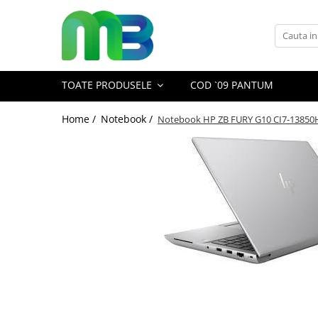
Toate Produsele
Articole din hartie
TOATE PRODUSELE
COD `09 PANTUM
Agende si calendare
Hartie color
Home /
Notebook /
Notebook HP ZB FURY G10 CI7-13850
Hartie pentru copiator
Hartie speciala
Notesuri adezive
Plicuri
Registre si cuburi de hartie
Role case de marcat
Tipizate
Instrumente de scris
Pixuri cu pasta