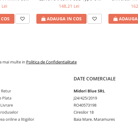
H6Y90AA
Cod Produs: 4X20M26272
Watt , iesire 
 Lei
148,21 Lei
162
Produs
 COS
ADAUGA IN COS
ADAUGA 
la mai multe in
Politica de Confidentialitate
DATE COMERCIALE
e Retur
Midori Blue SRL
 Plata
J24/425/2019
 Livrare
RO40573198
Produselor
Ciresilor 18
a online a litigiilor
Baia Mare, Maramures