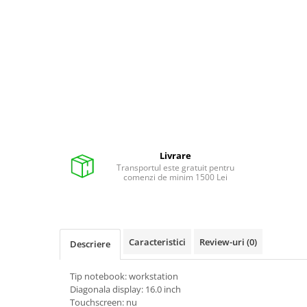
Pixuri cu gel
Stilouri si rollere cu rezerve de
cerneala
Creioane
Rollere cu stergere
Rollere cu cerneala
Creioane mecanice si mine
Gume de sters
Livrare
Transportul este gratuit pentru
Linere
comenzi de minim 1500 Lei
Linere color
Markere
Markere permanente
Caracteristici
Review-uri
(0)
Descriere
Markere pe baza de vopsea
Markere pentru whiteboard si
Tip notebook: workstation
flipchart
Diagonala display: 16.0 inch
Touchscreen: nu
Evidentiatoare si markere