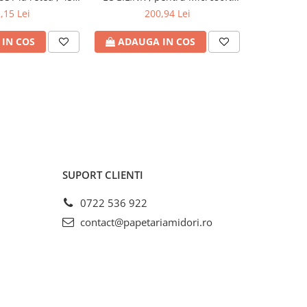
18 - 20 Volt , Cod
Surface , compatibil cu Pro
iesire 19 V
,15 Lei
200,94 Lei
: TR-21904
6/4/3 si Laptop/Go/Book , 44W ,
USB 5V/1A , 0.5m , negru , Cod
IN COS
ADAUGA IN COS
ADAU
Produs: PA0197
SUPORT CLIENTI
0722 536 922
contact@papetariamidori.ro