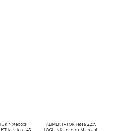
TOR Notebook
ALIMENTATOR retea 220V
ALIMENTAT
UST la retea , 45
LOGILINK , pentru Microsoft
la retea , 