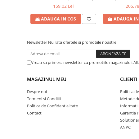
90W - tensiuni
Produs: 
Bibliorafturi
159,02 Lei
205,78
15V/16V/18V/19V/19.5V/20V DC
Caiete mecanice
la 4.5 A max , protectie la
ADAUGA IN COS
ADAUGA IN
Clipboarduri
supratensiuni Cod Produs:
NPA-AC1D
Dosare din carton
Dosare din plastic
Newsletter
Nu rata ofertele si promotiile noastre
Dosare suspendate
Ecusoane si accesorii
Folii si mape
Vreau sa primesc newsletter cu promotiile magazinului. Af
Intercalatoare
Prezentare si afisare
MAGAZINUL MEU
CLIENTI
Accesorii pentru birou
Despre noi
Politica d
Agrafe, ace, piuneze, clipsuri
Termeni si Conditii
Metode de
Automatizare birou si accesori
Politica de Confidentialitate
Informatii
Contact
Garantia 
Distrugator documente
Solutionare
Laminatoare si folii
ANPC
Calculatoare de birou