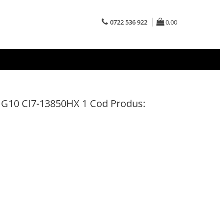
0722 536 922
0,00
G10 CI7-13850HX 1 Cod Produs: