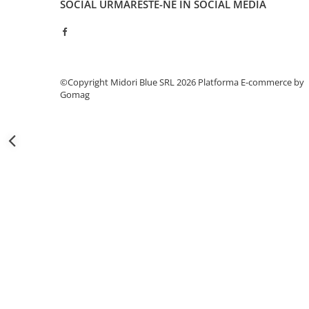
SOCIAL
URMARESTE-NE IN SOCIAL MEDIA
Capsatoare si capse
Corectoare
Foarfeci si cuttere
Intretinere si curatenie
©Copyright Midori Blue SRL 2026
Platforma E-commerce by
Perforatoare
Gomag
Suporturi pentru birou
Rechizite si articole scolare
Caiete si blocuri de desen
Coperti pentru caiete si carti
Tempera, guase si acuarele
Pensule
Carioci
Creioane colorate
Accesorii
Ascutitori si radiere