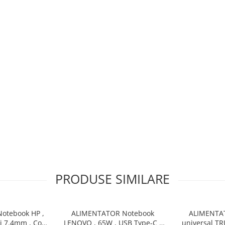
PRODUSE SIMILARE
otebook HP ,
ALIMENTATOR Notebook
ALIMENTA
si 7.4mm , Cod
LENOVO , 65W , USB Type-C ,
universal TR