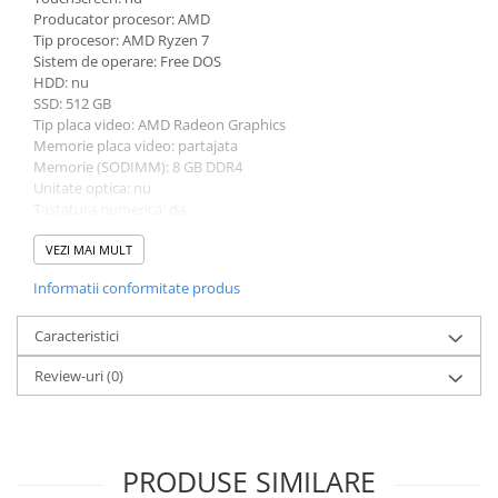
Producator procesor: AMD
Bibliorafturi
Tip procesor: AMD Ryzen 7
Caiete mecanice
Sistem de operare: Free DOS
Clipboarduri
HDD: nu
SSD: 512 GB
Dosare din carton
Tip placa video: AMD Radeon Graphics
Dosare din plastic
Memorie placa video: partajata
Dosare suspendate
Memorie (SODIMM): 8 GB DDR4
Unitate optica: nu
Ecusoane si accesorii
Tastatura numerica: da
Folii si mape
Greutate: 1.5 - 1.99 Kg
Culoare: argintiu
VEZI MAI MULT
Intercalatoare
Procesor (CPU): AMD Ryzen 7 7730U
Prezentare si afisare
Informatii conformitate produs
Model placa video: AMD Radeon Graphics
Accesorii pentru birou
Caracteristici
Agrafe, ace, piuneze, clipsuri
Review-uri
(0)
Automatizare birou si accesori
Distrugator documente
Laminatoare si folii
Calculatoare de birou
PRODUSE SIMILARE