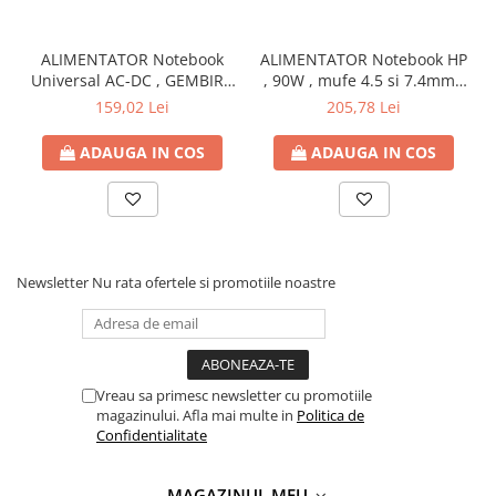
Capsatoare si capse
Corectoare
ALIMENTATOR Notebook
ALIMENTATOR Notebook HP
Foarfeci si cuttere
Universal AC-DC , GEMBIRD
, 90W , mufe 4.5 si 7.4mm ,
, 90W - tensiuni
Cod Produs: H6Y90AA
159,02 Lei
205,78 Lei
Intretinere si curatenie
15V/16V/18V/19V/19.5V/20V
DC la 4.5 A max , protectie
Perforatoare
ADAUGA IN COS
ADAUGA IN COS
la supratensiuni Cod
Suporturi pentru birou
Produs: NPA-AC1D
Rechizite si articole scolare
Caiete si blocuri de desen
Coperti pentru caiete si carti
Newsletter
Nu rata ofertele si promotiile noastre
Tempera, guase si acuarele
Pensule
Carioci
Vreau sa primesc newsletter cu promotiile
Creioane colorate
magazinului. Afla mai multe in
Politica de
Confidentialitate
Accesorii
Ascutitori si radiere
MAGAZINUL MEU