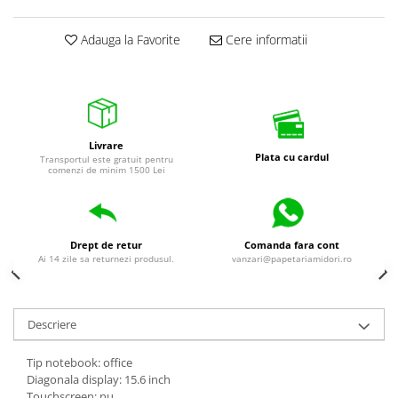
universale
Markere speciale
Adauga la Favorite
Cere informatii
Markere acrilice
Markere acrilice cu efect metalic
Markere universale
Textmarkere
Livrare
Rezerve cerneala si mine pix
Plata cu cardul
Transportul este gratuit pentru
comenzi de minim 1500 Lei
Ambalare si etichetare
Accesorii si cutii din carton
Aparate pentru aplicat preturi
Drept de retur
Comanda fara cont
Benzi adezive si accesorii
Ai 14 zile sa returnezi produsul.
vanzari@papetariamidori.ro
Etichete pret si autoadezive
Folie de paletizat
Descriere
Articole pentru birou
Tip notebook: office
Organizare si arhivare
Diagonala display: 15.6 inch
Arhivare
Touchscreen: nu