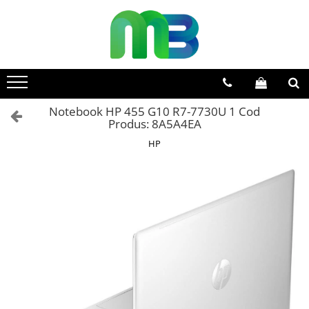
Toate Produsele
Articole din hartie
Agende si calendare
Notebook HP 455 G10 R7-7730U 1 Cod
Hartie color
Produs: 8A5A4EA
Hartie pentru copiator
HP
Hartie speciala
Notesuri adezive
Plicuri
Registre si cuburi de hartie
Role case de marcat
Tipizate
Instrumente de scris
Pixuri cu pasta