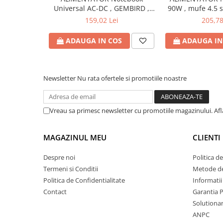
Universal AC-DC , GEMBIRD ,
90W , mufe 4.5 
Bibliorafturi
90W - tensiuni
Produs: 
159,02 Lei
205,78
Caiete mecanice
15V/16V/18V/19V/19.5V/20V DC
Clipboarduri
la 4.5 A max , protectie la
ADAUGA IN COS
ADAUGA IN
supratensiuni Cod Produs:
Dosare din carton
NPA-AC1D
Dosare din plastic
Dosare suspendate
Newsletter
Nu rata ofertele si promotiile noastre
Ecusoane si accesorii
Folii si mape
Vreau sa primesc newsletter cu promotiile magazinului. Af
Intercalatoare
Prezentare si afisare
MAGAZINUL MEU
CLIENTI
Accesorii pentru birou
Agrafe, ace, piuneze, clipsuri
Despre noi
Politica d
Termeni si Conditii
Metode de
Automatizare birou si accesori
Politica de Confidentialitate
Informatii
Distrugator documente
Contact
Garantia 
Laminatoare si folii
Solutionare
Calculatoare de birou
ANPC