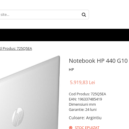
d Produs: 725Q5EA
Notebook HP 440 G10 
HP
5.919,83 Lei
Cod Produs: 725Q5EA
EAN: 196337485419
Dimensiuni mm
Garantie: 24 luni
Culoare
:
Argintiu
STOC EPUIZAT