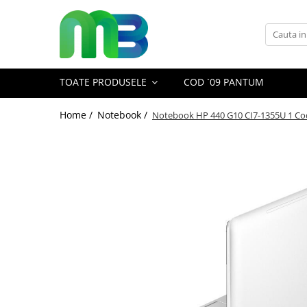
Toate Produsele
Articole din hartie
TOATE PRODUSELE
COD `09 PANTUM
Agende si calendare
Hartie color
Home /
Notebook /
Notebook HP 440 G10 CI7-1355U 1 Co
Hartie pentru copiator
Hartie speciala
Notesuri adezive
Plicuri
Registre si cuburi de hartie
Role case de marcat
Tipizate
Instrumente de scris
Pixuri cu pasta