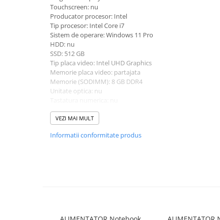
Touchscreen: nu
universale
Producator procesor: Intel
Markere speciale
Tip procesor: Intel Core i7
Markere acrilice
Sistem de operare: Windows 11 Pro
HDD: nu
Markere acrilice cu efect metalic
SSD: 512 GB
Markere universale
Tip placa video: Intel UHD Graphics
Textmarkere
Memorie placa video: partajata
Memorie (SODIMM): 8 GB DDR4
Rezerve cerneala si mine pix
Unitate optica: nu
Ambalare si etichetare
Tastatura numerica: nu
Greutate: 1.0 - 1.49 Kg
Accesorii si cutii din carton
Culoare: argintiu
VEZI MAI MULT
Aparate pentru aplicat preturi
Procesor (CPU): i7-1355U
Informatii conformitate produs
Model placa video: Intel UHD Graphics
Benzi adezive si accesorii
Etichete pret si autoadezive
Folie de paletizat
Articole pentru birou
Organizare si arhivare
Arhivare
ALIMENTATOR Notebook
ALIMENTATOR N