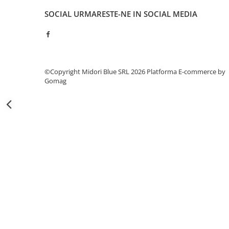
Capsatoare si capse
SOCIAL
URMARESTE-NE IN SOCIAL MEDIA
Corectoare
Foarfeci si cuttere
Intretinere si curatenie
Perforatoare
©Copyright Midori Blue SRL 2026
Platforma E-commerce by
Gomag
Suporturi pentru birou
Rechizite si articole scolare
Caiete si blocuri de desen
Coperti pentru caiete si carti
Tempera, guase si acuarele
Pensule
Carioci
Creioane colorate
Accesorii
Ascutitori si radiere