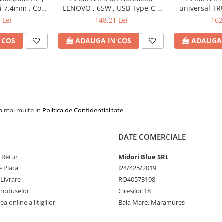
si 7.4mm , Cod
LENOVO , 65W , USB Type-C ,
universal TR
H6Y90AA
Cod Produs: 4X20M26272
Watt , iesire 
 Lei
148,21 Lei
162
Produs
 COS
ADAUGA IN COS
ADAUGA 
la mai multe in
Politica de Confidentialitate
DATE COMERCIALE
e Retur
Midori Blue SRL
 Plata
J24/425/2019
 Livrare
RO40573198
Produselor
Ciresilor 18
a online a litigiilor
Baia Mare, Maramures