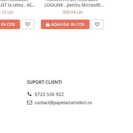
UST la retea , 45
LOGILINK , pentru Microsoft
la retea , 
18 - 20 Volt , Cod
Surface , compatibil cu Pro
iesire 19 V
,15 Lei
200,94 Lei
: TR-21904
6/4/3 si Laptop/Go/Book , 44W ,
USB 5V/1A , 0.5m , negru , Cod
IN COS
ADAUGA IN COS
ADAU
Produs: PA0197
SUPORT CLIENTI
0722 536 922
contact@papetariamidori.ro