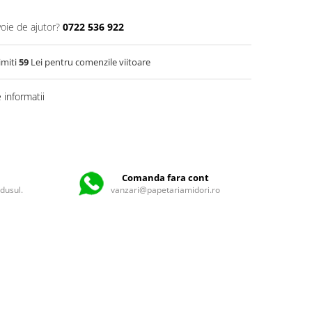
voie de ajutor?
0722 536 922
imiti
59
Lei pentru comenzile viitoare
informatii
Comanda fara cont
odusul.
vanzari@papetariamidori.ro