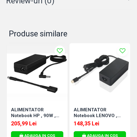
Review-uri
(0)
Produse similare
ALIMENTATOR
ALIMENTATOR
Notebook HP , 90W ,
Notebook LENOVO ,
mufe 4.5 si 7.4mm ,
65W , USB Type-C , Cod
205,99 Lei
148,35 Lei
Cod Produs: H6Y90AA
Produs: 4X20M26272
ADAUGA IN COS
ADAUGA IN COS