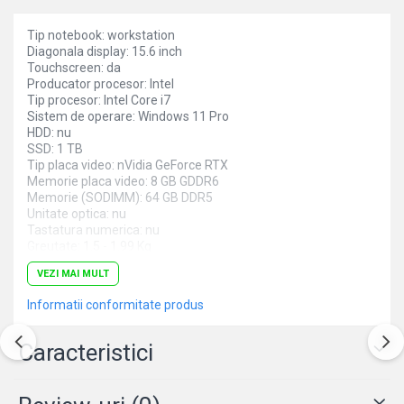
Tip notebook: workstation
Diagonala display: 15.6 inch
Touchscreen: da
Producator procesor: Intel
Tip procesor: Intel Core i7
Sistem de operare: Windows 11 Pro
HDD: nu
SSD: 1 TB
Tip placa video: nVidia GeForce RTX
Memorie placa video: 8 GB GDDR6
Memorie (SODIMM): 64 GB DDR5
Unitate optica: nu
Tastatura numerica: nu
Greutate: 1.5 - 1.99 Kg
Culoare: argintiu
VEZI MAI MULT
Procesor (CPU): i7-13700H
Model placa video: nVidia GeForce RTX 4060
Informatii conformitate produs
Caracteristici