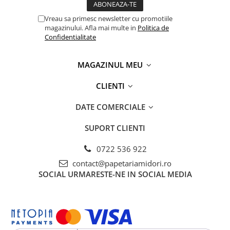
Capsatoare si capse
Vreau sa primesc newsletter cu promotiile
Corectoare
magazinului. Afla mai multe in
Politica de
Foarfeci si cuttere
Confidentialitate
Intretinere si curatenie
MAGAZINUL MEU
Perforatoare
Suporturi pentru birou
CLIENTI
Rechizite si articole scolare
DATE COMERCIALE
Caiete si blocuri de desen
SUPORT CLIENTI
Coperti pentru caiete si carti
Tempera, guase si acuarele
0722 536 922
Pensule
contact@papetariamidori.ro
SOCIAL
URMARESTE-NE IN SOCIAL MEDIA
Carioci
Creioane colorate
Accesorii
Ascutitori si radiere