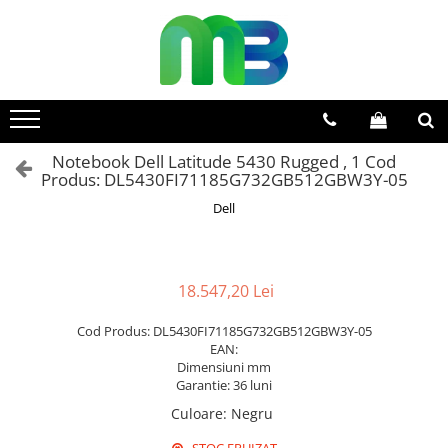
Toate Produsele
Articole din hartie
Agende si calendare
Notebook Dell Latitude 5430 Rugged , 1 Cod
Hartie color
Produs: DL5430FI71185G732GB512GBW3Y-05
Hartie pentru copiator
Dell
Hartie speciala
Notesuri adezive
Plicuri
18.547,20 Lei
Registre si cuburi de hartie
Cod Produs: DL5430FI71185G732GB512GBW3Y-05
EAN:
Role case de marcat
Dimensiuni mm
Tipizate
Garantie: 36 luni
Instrumente de scris
Culoare
:
Negru
Pixuri cu pasta