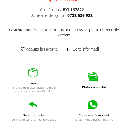
STOC EPUIZAT
Pixuri cu gel
Cod Produs:
RYL167822
Stilouri si rollere cu rezerve de
Ai nevoie de ajutor?
0722 536 922
cerneala
Creioane
La achizitionarea acestui produs primiti
185
Lei pentru comenzile
viitoare
Rollere cu stergere
Rollere cu cerneala
Adauga la Favorite
Cere informatii
Creioane mecanice si mine
Gume de sters
Linere
Linere color
Livrare
Plata cu cardul
Transportul este gratuit pentru
Markere
comenzi de minim 1500 Lei
Markere permanente
Markere pe baza de vopsea
Markere pentru whiteboard si
Drept de retur
Comanda fara cont
flipchart
Ai 14 zile sa returnezi produsul.
vanzari@papetariamidori.ro
Evidentiatoare si markere