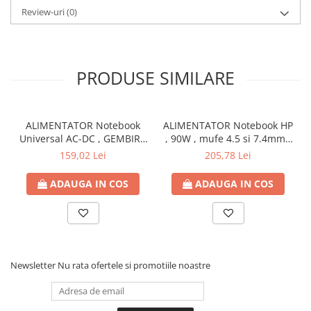
Review-uri
(0)
Bibliorafturi
Caiete mecanice
Clipboarduri
Dosare din carton
PRODUSE SIMILARE
Dosare din plastic
Dosare suspendate
Ecusoane si accesorii
ALIMENTATOR Notebook
ALIMENTATOR Notebook HP
Universal AC-DC , GEMBIRD
, 90W , mufe 4.5 si 7.4mm ,
Folii si mape
, 90W - tensiuni
Cod Produs: H6Y90AA
159,02 Lei
205,78 Lei
Intercalatoare
15V/16V/18V/19V/19.5V/20V
Prezentare si afisare
DC la 4.5 A max , protectie
ADAUGA IN COS
ADAUGA IN COS
la supratensiuni Cod
Accesorii pentru birou
Produs: NPA-AC1D
Agrafe, ace, piuneze, clipsuri
Automatizare birou si accesori
Distrugator documente
Newsletter
Nu rata ofertele si promotiile noastre
Laminatoare si folii
Calculatoare de birou