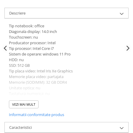
universale
Markere speciale
Descriere
Markere acrilice
Tip notebook: office
Markere acrilice cu efect metalic
Diagonala display: 14.0 inch
Markere universale
Touchscreen: nu
Producator procesor: Intel
Textmarkere
Tip procesor: Intel Core i7
Rezerve cerneala si mine pix
Sistem de operare: windows 11 Pro
HDD: nu
Ambalare si etichetare
SSD: 512 GB
Accesorii si cutii din carton
Tip placa video: Intel Iris Xe Graphics
Memorie placa video: partajata
Aparate pentru aplicat preturi
Memorie (SODIMM): 32 GB DDR4
Benzi adezive si accesorii
Unitate optica: nu
Tastatura numerica: nu
Etichete pret si autoadezive
Greutate: 1.5 - 1.99 Kg
Folie de paletizat
Culoare: negru
VEZI MAI MULT
Procesor (CPU): i7-1185G7
Articole pentru birou
Informatii conformitate produs
Model placa video: Intel Iris Xe Graphics
Organizare si arhivare
Caracteristici
Arhivare