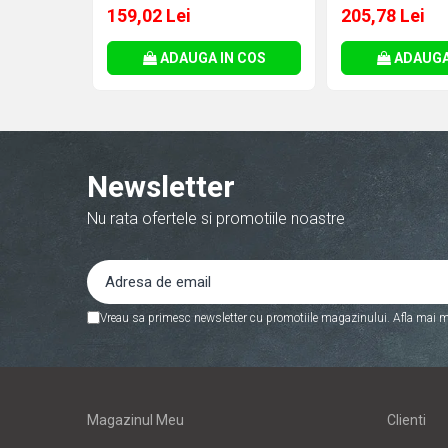
GEMBIRD , 90W - tensiuni
7.4mm , Cod P
159,02 Lei
205,78 Lei
Corectoare
15V/16V/18V/19V/19.5V/20V
H6Y90AA
DC la 4.5 A max , protectie
Foarfeci si cuttere
ADAUGA IN COS
ADAUGA
la supratensiuni Cod
Intretinere si curatenie
Produs: NPA-AC1D
Perforatoare
Suporturi pentru birou
Rechizite si articole scolare
Newsletter
Caiete si blocuri de desen
Nu rata ofertele si promotiile noastre
Coperti pentru caiete si carti
Tempera, guase si acuarele
Pensule
Vreau sa primesc newsletter cu promotiile magazinului. Afla mai m
Carioci
Creioane colorate
Accesorii
Ascutitori si radiere
Magazinul Meu
Clienti