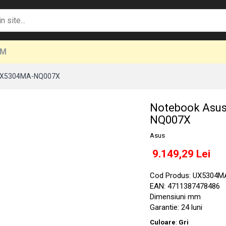
UM
: UX5304MA-NQ007X
Notebook Asus
NQ007X
Asus
9.149,29 Lei
Cod Produs: UX5304
EAN: 4711387478486
Dimensiuni mm
Garantie: 24 luni
Culoare
:
Gri