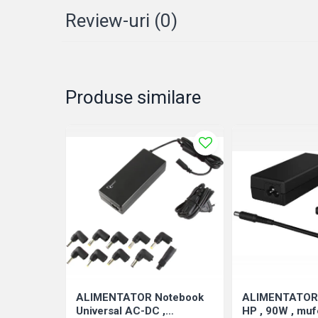
Bibliorafturi
Review-uri
(0)
Caiete mecanice
Clipboarduri
Dosare din carton
Dosare din plastic
Produse similare
Dosare suspendate
Ecusoane si accesorii
Folii si mape
Intercalatoare
Prezentare si afisare
Accesorii pentru birou
Agrafe, ace, piuneze, clipsuri
Automatizare birou si accesori
Distrugator documente
Laminatoare si folii
Calculatoare de birou
ALIMENTATOR Notebook
ALIMENTATOR
Capsatoare si capse
Universal AC-DC ,
HP , 90W , mufe