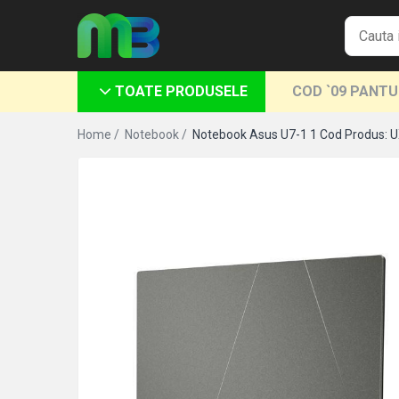
Toate Produsele
TOATE PRODUSELE
COD `09 PANT
Articole din hartie
Agende si calendare
Home /
Notebook /
Notebook Asus U7-1 1 Cod Produs
Hartie color
Hartie pentru copiator
Hartie speciala
Notesuri adezive
Plicuri
Registre si cuburi de hartie
Role case de marcat
Tipizate
Instrumente de scris
Pixuri cu pasta