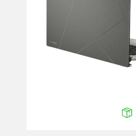
Pixuri cu gel
Stilouri si rollere cu rezerve de
cerneala
Creioane
Rollere cu stergere
Rollere cu cerneala
Creioane mecanice si mine
Gume de sters
Linere
Linere color
Markere
Markere permanente
Markere pe baza de vopsea
Markere pentru whiteboard si
flipchart
Evidentiatoare si markere universale