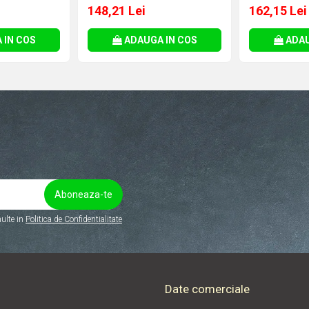
rodus:
C , Cod Produs:
45 Watt , ies
148,21 Lei
162,15 Lei
4X20M26272
, Cod Produ
 IN COS
ADAUGA IN COS
ADAU
ulte in
Politica de Confidentialitate
Date comerciale