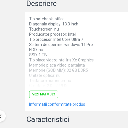
Descriere
Markere speciale
Markere acrilice
Tip notebook: office
Markere acrilice cu efect metalic
Diagonala display: 13.3 inch
Markere universale
Touchscreen: nu
Producator procesor: Intel
Textmarkere
Tip procesor: Intel Core Ultra 7
Rezerve cerneala si mine pix
Sistem de operare: windows 11 Pro
HDD: nu
Ambalare si etichetare
SSD: 1 TB
Tip placa video: Intel Iris Xe Graphics
Accesorii si cutii din carton
Memorie placa video: partajata
Aparate pentru aplicat preturi
Memorie (SODIMM): 32 GB DDR5
Unitate optica: nu
Benzi adezive si accesorii
Tastatura numerica: nu
Greutate: 2.0 - 2.49 Kg
Etichete pret si autoadezive
Culoare: gri
VEZI MAI MULT
Folie de paletizat
Procesor (CPU): Intel Core Ultra 7 155H
Model placa video: Intel Iris Xe Graphics
Informatii conformitate produs
Articole pentru birou
Organizare si arhivare
Caracteristici
Arhivare