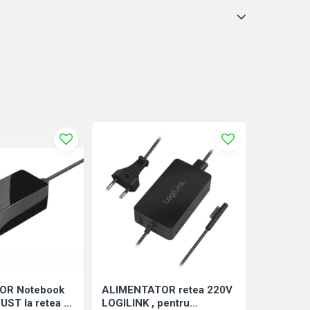
OR Notebook
ALIMENTATOR retea 220V
ALIMENT
UST la retea ,
LOGILINK , pentru
Trust la 