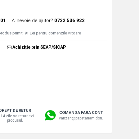
401
Ai nevoie de ajutor?
0722 536 922
produs primiti
91
Lei pentru comenzile viitoare
Achiziție prin SEAP/SICAP
DREPT DE RETUR
COMANDA FARA CONT
 14 zile sa returnezi
vanzari@papetariamidori.ro
produsul.