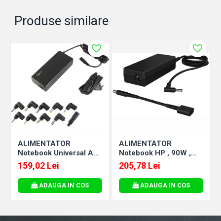
Produse similare
ALIMENTATOR
ALIMENTATOR
Notebook Universal AC-
Notebook HP , 90W ,
DC , GEMBIRD , 90W -
mufe 4.5 si 7.4mm ,
159,02 Lei
205,78 Lei
tensiuni
Cod Produs: H6Y90AA
15V/16V/18V/19V/19.5V/20V
ADAUGA IN COS
ADAUGA IN COS
DC la 4.5 A max ,
protectie la
supratensiuni Cod
Produs: NPA-AC1D