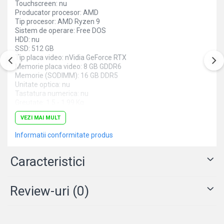
Touchscreen: nu
Producator procesor: AMD
Tip procesor: AMD Ryzen 9
Sistem de operare: Free DOS
HDD: nu
SSD: 512 GB
Tip placa video: nVidia GeForce RTX
Memorie placa video: 8 GB GDDR6
Memorie (SODIMM): 16 GB DDR5
Unitate optica: nu
Tastatura numerica: nu
Greutate: 1.5 - 1.99 Kg
Culoare: gri
VEZI MAI MULT
Procesor (CPU): AMD Ryzen 9 8940HS
Model placa video: nVidia GeForce RTX 4060
Informatii conformitate produs
Caracteristici
Review-uri
(0)