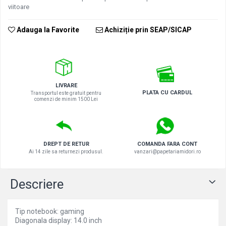
viitoare
Adauga la Favorite
Achiziție prin SEAP/SICAP
LIVRARE
PLATA CU CARDUL
Transportul este gratuit pentru
comenzi de minim 1500 Lei
DREPT DE RETUR
COMANDA FARA CONT
Ai 14 zile sa returnezi produsul.
vanzari@papetariamidori.ro
Descriere
Tip notebook: gaming
Diagonala display: 14.0 inch