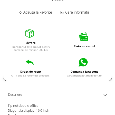
universale
Markere speciale
Adauga la Favorite
Cere informatii
Markere acrilice
Markere acrilice cu efect metalic
Markere universale
Textmarkere
Livrare
Rezerve cerneala si mine pix
Plata cu cardul
Transportul este gratuit pentru
comenzi de minim 1500 Lei
Ambalare si etichetare
Accesorii si cutii din carton
Aparate pentru aplicat preturi
Drept de retur
Comanda fara cont
Benzi adezive si accesorii
Ai 14 zile sa returnezi produsul.
vanzari@papetariamidori.ro
Etichete pret si autoadezive
Folie de paletizat
Descriere
Articole pentru birou
Organizare si arhivare
Tip notebook: office
Diagonala display: 16.0 inch
Arhivare