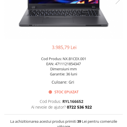
Pixuri cu gel
Stilouri si rollere cu rezerve de
cerneala
Creioane
Rollere cu stergere
3.985,79 Lei
Rollere cu cerneala
Creioane mecanice si mine
Cod Produs: NX.B1CEX.001
EAN: 4711121854347
Gume de sters
Dimensiuni mm
Linere
Garantie: 36 luni
Culoare
:
Gri
Linere color
Markere
STOC EPUIZAT
Markere permanente
Cod Produs:
RYL166652
Markere pe baza de vopsea
Ai nevoie de ajutor?
0722 536 922
Markere pentru whiteboard si
flipchart
La achizitionarea acestui produs primiti
39
Lei pentru comenzile
Evidentiatoare si markere
viitoare