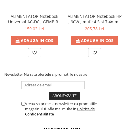
Capsatoare si capse
Corectoare
ALIMENTATOR Notebook
ALIMENTATOR Notebook HP
Foarfeci si cuttere
Universal AC-DC , GEMBIRD
, 90W , mufe 4.5 si 7.4mm ,
, 90W - tensiuni
Cod Produs: H6Y90AA
159,02 Lei
205,78 Lei
Intretinere si curatenie
15V/16V/18V/19V/19.5V/20V
Perforatoare
DC la 4.5 A max , protectie
ADAUGA IN COS
ADAUGA IN COS
la supratensiuni Cod
Suporturi pentru birou
Produs: NPA-AC1D
Rechizite si articole scolare
Caiete si blocuri de desen
Coperti pentru caiete si carti
Newsletter
Nu rata ofertele si promotiile noastre
Tempera, guase si acuarele
Pensule
Carioci
Vreau sa primesc newsletter cu promotiile
Creioane colorate
magazinului. Afla mai multe in
Politica de
Confidentialitate
Accesorii
Ascutitori si radiere