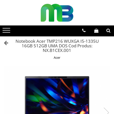
Toate Produsele
Articole din hartie
Agende si calendare
Notebook Acer TMP216 WUXGA I5-1335U
Hartie color
16GB 512GB UMA DOS Cod Produs:
Hartie pentru copiator
NX.B1CEX.001
Hartie speciala
Acer
Notesuri adezive
Plicuri
Registre si cuburi de hartie
Role case de marcat
Tipizate
Instrumente de scris
Pixuri cu pasta