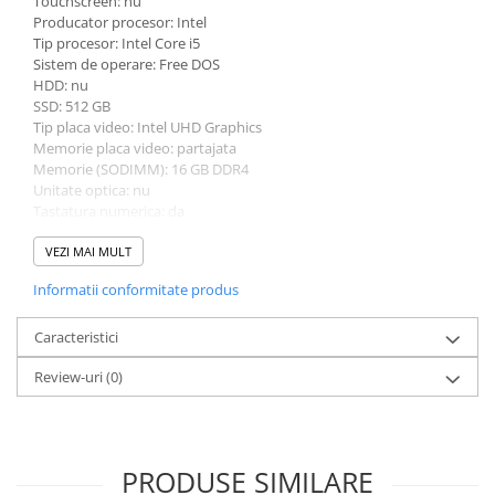
Touchscreen: nu
Bibliorafturi
Producator procesor: Intel
Tip procesor: Intel Core i5
Caiete mecanice
Sistem de operare: Free DOS
Clipboarduri
HDD: nu
SSD: 512 GB
Dosare din carton
Tip placa video: Intel UHD Graphics
Dosare din plastic
Memorie placa video: partajata
Dosare suspendate
Memorie (SODIMM): 16 GB DDR4
Unitate optica: nu
Ecusoane si accesorii
Tastatura numerica: da
Folii si mape
Greutate: 1.5 - 1.99 Kg
Intercalatoare
Culoare: gri
VEZI MAI MULT
Procesor (CPU): i5-1335U
Prezentare si afisare
Informatii conformitate produs
Model placa video: Intel UHD Graphics
Accesorii pentru birou
Caracteristici
Agrafe, ace, piuneze, clipsuri
Review-uri
(0)
Automatizare birou si accesori
Distrugator documente
Laminatoare si folii
Calculatoare de birou
PRODUSE SIMILARE