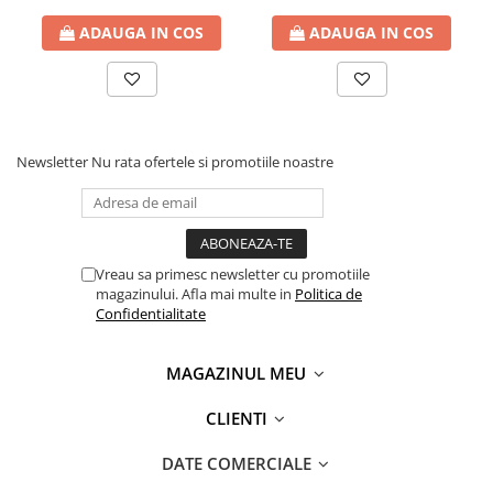
15V/16V/18V/19V/19.5V/20V
DC la 4.5 A max , protectie
ADAUGA IN COS
ADAUGA IN COS
la supratensiuni Cod
Produs: NPA-AC1D
Newsletter
Nu rata ofertele si promotiile noastre
Vreau sa primesc newsletter cu promotiile
magazinului. Afla mai multe in
Politica de
Confidentialitate
MAGAZINUL MEU
CLIENTI
DATE COMERCIALE