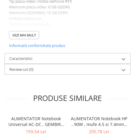
Tip placa video: nVidia GeForce RTX
Memorie placa video: 8 GB GDDR6
Memorie (SODIMM): 16 GB DDR5
Unitate optica: nu
Tastatura numerica: da
Greutate: 2.5 - 2.99 kg
Culoare: negru
VEZI MAI MULT
Procesor (CPU): i7-14650HX
Informatii conformitate produs
Model placa video: nVidia GeForce RTX 4060
Caracteristici
Review-uri
(0)
PRODUSE SIMILARE
ALIMENTATOR Notebook
ALIMENTATOR Notebook HP
Universal AC-DC , GEMBIRD
, 90W , mufe 4.5 si 7.4mm ,
, 90W - tensiuni
Cod Produs: H6Y90AA
159,54 Lei
205,78 Lei