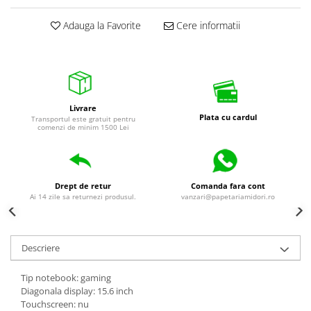
universale
Adauga la Favorite
Cere informatii
Markere speciale
Markere acrilice
Markere acrilice cu efect metalic
Markere universale
Textmarkere
Livrare
Plata cu cardul
Rezerve cerneala si mine pix
Transportul este gratuit pentru
comenzi de minim 1500 Lei
Ambalare si etichetare
Accesorii si cutii din carton
Aparate pentru aplicat preturi
Drept de retur
Comanda fara cont
Ai 14 zile sa returnezi produsul.
vanzari@papetariamidori.ro
Benzi adezive si accesorii
Etichete pret si autoadezive
Folie de paletizat
Descriere
Articole pentru birou
Tip notebook: gaming
Organizare si arhivare
Diagonala display: 15.6 inch
Touchscreen: nu
Arhivare