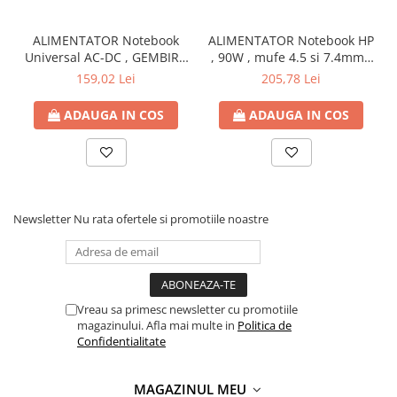
Capsatoare si capse
Corectoare
ALIMENTATOR Notebook
ALIMENTATOR Notebook HP
Universal AC-DC , GEMBIRD
, 90W , mufe 4.5 si 7.4mm ,
Foarfeci si cuttere
, 90W - tensiuni
Cod Produs: H6Y90AA
159,02 Lei
205,78 Lei
Intretinere si curatenie
15V/16V/18V/19V/19.5V/20V
DC la 4.5 A max , protectie
ADAUGA IN COS
ADAUGA IN COS
Perforatoare
la supratensiuni Cod
Produs: NPA-AC1D
Suporturi pentru birou
Rechizite si articole scolare
Caiete si blocuri de desen
Newsletter
Nu rata ofertele si promotiile noastre
Coperti pentru caiete si carti
Tempera, guase si acuarele
Pensule
Carioci
Vreau sa primesc newsletter cu promotiile
magazinului. Afla mai multe in
Politica de
Creioane colorate
Confidentialitate
Accesorii
Ascutitori si radiere
MAGAZINUL MEU