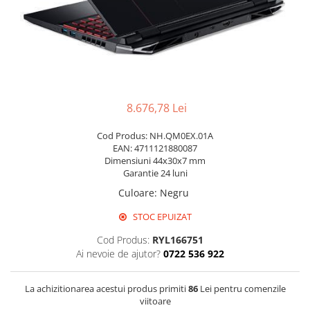
Pixuri cu gel
Stilouri si rollere cu rezerve de
cerneala
Creioane
Rollere cu stergere
8.676,78 Lei
Rollere cu cerneala
Cod Produs: NH.QM0EX.01A
Creioane mecanice si mine
EAN: 4711121880087
Gume de sters
Dimensiuni 44x30x7 mm
Garantie 24 luni
Linere
Culoare
:
Negru
Linere color
STOC EPUIZAT
Markere
Cod Produs:
RYL166751
Markere permanente
Ai nevoie de ajutor?
0722 536 922
Markere pe baza de vopsea
Markere pentru whiteboard si
La achizitionarea acestui produs primiti
86
Lei pentru comenzile
flipchart
viitoare
Evidentiatoare si markere