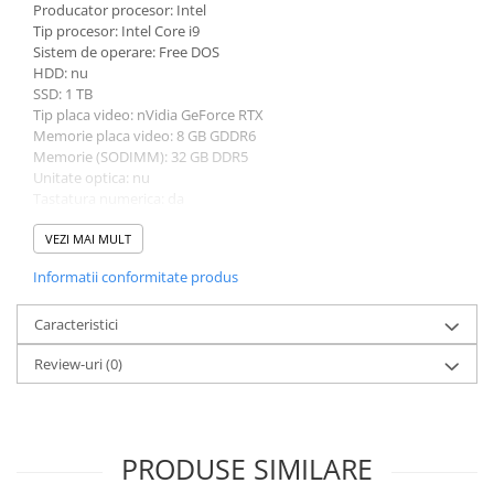
Producator procesor: Intel
Bibliorafturi
Tip procesor: Intel Core i9
Caiete mecanice
Sistem de operare: Free DOS
HDD: nu
Clipboarduri
SSD: 1 TB
Dosare din carton
Tip placa video: nVidia GeForce RTX
Memorie placa video: 8 GB GDDR6
Dosare din plastic
Memorie (SODIMM): 32 GB DDR5
Dosare suspendate
Unitate optica: nu
Ecusoane si accesorii
Tastatura numerica: da
Greutate: 2.5 - 2.99 kg
Folii si mape
Culoare: negru
VEZI MAI MULT
Intercalatoare
Procesor (CPU): i9-12900H
Informatii conformitate produs
Prezentare si afisare
Model placa video: nVidia GeForce RTX 4060
Accesorii pentru birou
Caracteristici
Agrafe, ace, piuneze, clipsuri
Review-uri
(0)
Automatizare birou si accesori
Distrugator documente
Laminatoare si folii
PRODUSE SIMILARE
Calculatoare de birou