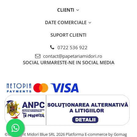
Creta si creioane cerate
CLIENTI
Ghiozdane, genti, penare
DATE COMERCIALE
Ghiozdane si Genti
Instrumente geometrie
SUPORT CLIENTI
Lipici si aracet
0722 536 922
Plastelina
contact@papetariamidori.ro
Seturi creative
SOCIAL
URMARESTE-NE IN SOCIAL MEDIA
Spray-uri acrilice
Cartuse originale
Benzi etichete originale Brother
Cartuse originale Brother
Cartuse originale Canon
Cartuse originale Develop
Cartuse originale Epson
©Copyright Midori Blue SRL 2026
Platforma E-commerce by Gomag
Cartuse originale HP