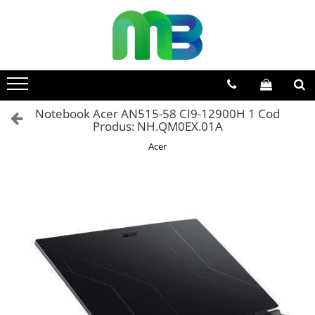
Toate Produsele
Articole din hartie
Agende si calendare
Notebook Acer AN515-58 CI9-12900H 1 Cod
Hartie color
Produs: NH.QM0EX.01A
Hartie pentru copiator
Acer
Hartie speciala
Notesuri adezive
Plicuri
Registre si cuburi de hartie
Role case de marcat
Tipizate
Instrumente de scris
Pixuri cu pasta