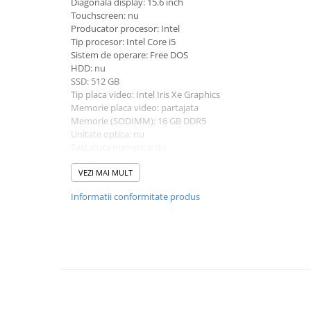
Diagonala display: 15.6 inch
universale
Touchscreen: nu
Producator procesor: Intel
Markere speciale
Tip procesor: Intel Core i5
Markere acrilice
Sistem de operare: Free DOS
Markere acrilice cu efect metalic
HDD: nu
SSD: 512 GB
Markere universale
Tip placa video: Intel Iris Xe Graphics
Textmarkere
Memorie placa video: partajata
Rezerve cerneala si mine pix
Memorie (SODIMM): 16 GB DDR5
Unitate optica: nu
Ambalare si etichetare
Tastatura numerica: da
Accesorii si cutii din carton
Greutate: 1.5 - 1.99 Kg
Culoare: negru
VEZI MAI MULT
Aparate pentru aplicat preturi
Procesor (CPU): i5-1335U
Informatii conformitate produs
Model placa video: Intel Iris Xe Graphics
Benzi adezive si accesorii
Etichete pret si autoadezive
Folie de paletizat
Articole pentru birou
Organizare si arhivare
Arhivare