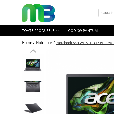
Toate Produsele
Articole din hartie
TOATE PRODUSELE
COD `09 PANTUM
Agende si calendare
Hartie color
Home /
Notebook /
Notebook Acer A515 FHD 15 I5-1335
Hartie pentru copiator
Hartie speciala
Notesuri adezive
Plicuri
Registre si cuburi de hartie
Role case de marcat
Tipizate
Instrumente de scris
Pixuri cu pasta