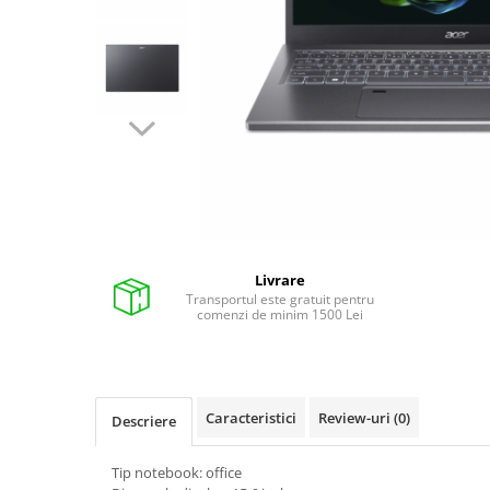
Pixuri cu gel
Stilouri si rollere cu rezerve de
cerneala
Creioane
Rollere cu stergere
Rollere cu cerneala
Creioane mecanice si mine
Gume de sters
Livrare
Linere
Transportul este gratuit pentru
comenzi de minim 1500 Lei
Linere color
Markere
Markere permanente
Markere pe baza de vopsea
Caracteristici
Review-uri
(0)
Descriere
Markere pentru whiteboard si
flipchart
Tip notebook: office
Evidentiatoare si markere