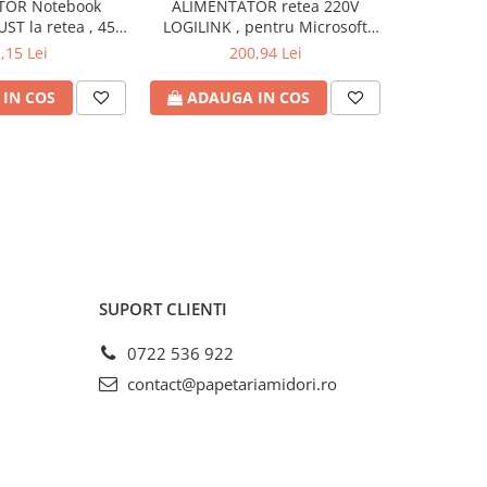
TOR Notebook
ALIMENTATOR retea 220V
ALIMENTAT
UST la retea , 45
LOGILINK , pentru Microsoft
la retea , 
18 - 20 Volt , Cod
Surface , compatibil cu Pro
iesire 19 V
,15 Lei
200,94 Lei
: TR-21904
6/4/3 si Laptop/Go/Book , 44W ,
USB 5V/1A , 0.5m , negru , Cod
IN COS
ADAUGA IN COS
ADAU
Produs: PA0197
SUPORT CLIENTI
0722 536 922
contact@papetariamidori.ro