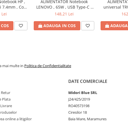
otebook HP ,
ALIMENTATOR Notebook
ALIMENTA
si 7.4mm , Cod
LENOVO , 65W , USB Type-C ,
universal TR
H6Y90AA
Cod Produs: 4X20M26272
Watt , iesire 
 Lei
148,21 Lei
162
Produs
 COS
ADAUGA IN COS
ADAUGA 
la mai multe in
Politica de Confidentialitate
DATE COMERCIALE
e Retur
Midori Blue SRL
 Plata
J24/425/2019
 Livrare
RO40573198
Produselor
Ciresilor 18
a online a litigiilor
Baia Mare, Maramures