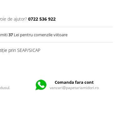
voie de ajutor?
0722 536 922
imiti
37
Lei pentru comenzile viitoare
ziție prin SEAP/SICAP
Comanda fara cont
odusul.
vanzari@papetariamidori.ro