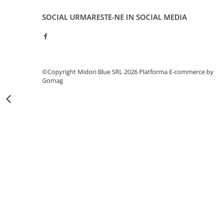
Capsatoare si capse
SOCIAL
URMARESTE-NE IN SOCIAL MEDIA
Corectoare
Foarfeci si cuttere
Intretinere si curatenie
Perforatoare
©Copyright Midori Blue SRL 2026
Platforma E-commerce by
Suporturi pentru birou
Gomag
Rechizite si articole scolare
Caiete si blocuri de desen
Coperti pentru caiete si carti
Tempera, guase si acuarele
Pensule
Carioci
Creioane colorate
Accesorii
Ascutitori si radiere