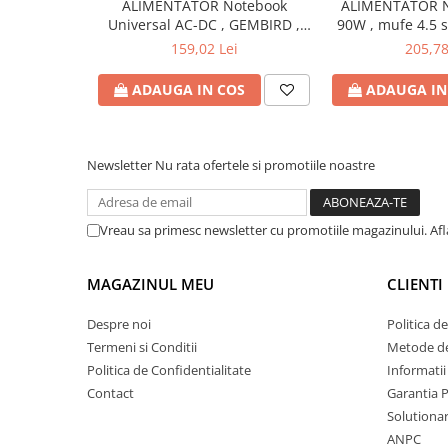
ALIMENTATOR Notebook
ALIMENTATOR N
Bibliorafturi
Universal AC-DC , GEMBIRD ,
90W , mufe 4.5 
90W - tensiuni
Produs: 
Caiete mecanice
159,02 Lei
205,78
15V/16V/18V/19V/19.5V/20V DC
Clipboarduri
la 4.5 A max , protectie la
ADAUGA IN COS
ADAUGA IN
Dosare din carton
supratensiuni Cod Produs:
NPA-AC1D
Dosare din plastic
Dosare suspendate
Newsletter
Nu rata ofertele si promotiile noastre
Ecusoane si accesorii
Folii si mape
Intercalatoare
Vreau sa primesc newsletter cu promotiile magazinului. Af
Prezentare si afisare
Accesorii pentru birou
MAGAZINUL MEU
CLIENTI
Agrafe, ace, piuneze, clipsuri
Despre noi
Politica d
Automatizare birou si accesori
Termeni si Conditii
Metode de
Politica de Confidentialitate
Informatii
Distrugator documente
Contact
Garantia 
Laminatoare si folii
Solutionare
Calculatoare de birou
ANPC