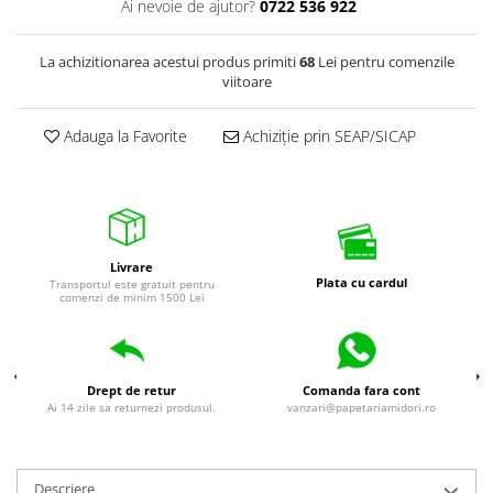
Ai nevoie de ajutor?
0722 536 922
La achizitionarea acestui produs primiti
68
Lei pentru comenzile
viitoare
Adauga la Favorite
Achiziție prin SEAP/SICAP
Livrare
Plata cu cardul
Transportul este gratuit pentru
comenzi de minim 1500 Lei
Drept de retur
Comanda fara cont
Ai 14 zile sa returnezi produsul.
vanzari@papetariamidori.ro
Descriere