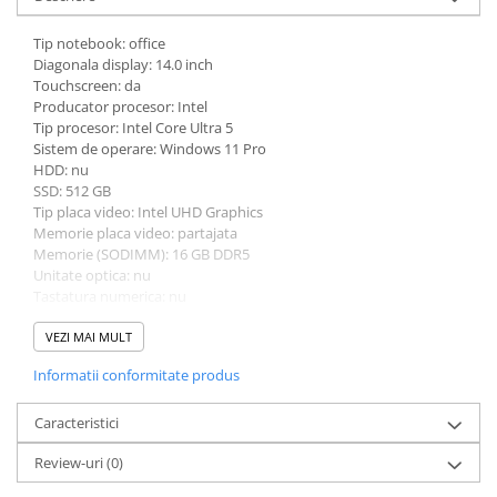
Tip notebook: office
Diagonala display: 14.0 inch
Touchscreen: da
Producator procesor: Intel
Tip procesor: Intel Core Ultra 5
Sistem de operare: Windows 11 Pro
HDD: nu
SSD: 512 GB
Tip placa video: Intel UHD Graphics
Memorie placa video: partajata
Memorie (SODIMM): 16 GB DDR5
Unitate optica: nu
Tastatura numerica: nu
Greutate: 1.5 - 1.99 Kg
Culoare: gri
VEZI MAI MULT
Procesor (CPU): Intel Core Ultra 5 125U
Informatii conformitate produs
Caracteristici
Review-uri
(0)