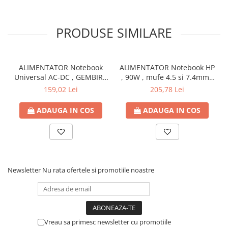
PRODUSE SIMILARE
ALIMENTATOR Notebook
ALIMENTATOR Notebook HP
Universal AC-DC , GEMBIRD
, 90W , mufe 4.5 si 7.4mm ,
, 90W - tensiuni
Cod Produs: H6Y90AA
159,02 Lei
205,78 Lei
15V/16V/18V/19V/19.5V/20V
DC la 4.5 A max , protectie
ADAUGA IN COS
ADAUGA IN COS
la supratensiuni Cod
Produs: NPA-AC1D
Newsletter
Nu rata ofertele si promotiile noastre
Vreau sa primesc newsletter cu promotiile