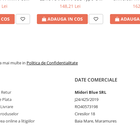
H6Y90AA
Cod Produs: 4X20M26272
Watt , iesire 
 Lei
148,21 Lei
162
Produs
 COS
ADAUGA IN COS
ADAUGA 
la mai multe in
Politica de Confidentialitate
DATE COMERCIALE
e Retur
Midori Blue SRL
 Plata
J24/425/2019
 Livrare
RO40573198
Produselor
Ciresilor 18
a online a litigiilor
Baia Mare, Maramures