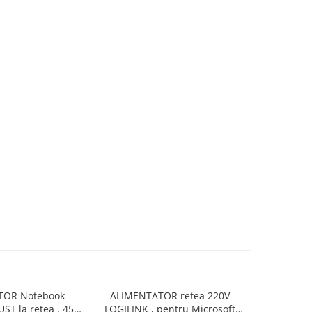
TOR Notebook
ALIMENTATOR retea 220V
ALIMENTAT
UST la retea , 45
LOGILINK , pentru Microsoft
la retea , 