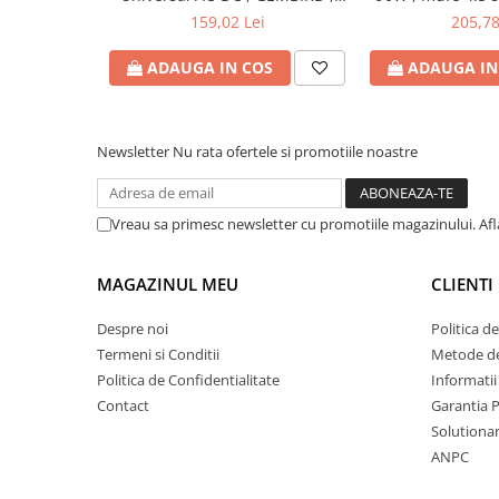
90W - tensiuni
Produs: 
Bibliorafturi
159,02 Lei
205,78
15V/16V/18V/19V/19.5V/20V DC
Caiete mecanice
la 4.5 A max , protectie la
ADAUGA IN COS
ADAUGA IN
Clipboarduri
supratensiuni Cod Produs:
NPA-AC1D
Dosare din carton
Dosare din plastic
Newsletter
Nu rata ofertele si promotiile noastre
Dosare suspendate
Ecusoane si accesorii
Folii si mape
Vreau sa primesc newsletter cu promotiile magazinului. Af
Intercalatoare
Prezentare si afisare
MAGAZINUL MEU
CLIENTI
Accesorii pentru birou
Despre noi
Politica d
Agrafe, ace, piuneze, clipsuri
Termeni si Conditii
Metode de
Automatizare birou si accesori
Politica de Confidentialitate
Informatii
Contact
Garantia 
Distrugator documente
Solutionare
Laminatoare si folii
ANPC
Calculatoare de birou