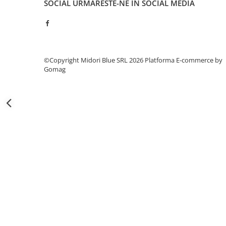
SOCIAL
URMARESTE-NE IN SOCIAL MEDIA
Capsatoare si capse
Corectoare
Foarfeci si cuttere
Intretinere si curatenie
©Copyright Midori Blue SRL 2026
Platforma E-commerce by
Perforatoare
Gomag
Suporturi pentru birou
Rechizite si articole scolare
Caiete si blocuri de desen
Coperti pentru caiete si carti
Tempera, guase si acuarele
Pensule
Carioci
Creioane colorate
Accesorii
Ascutitori si radiere