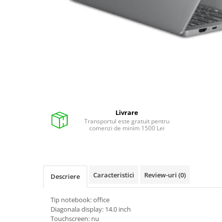
Pixuri cu gel
Stilouri si rollere cu rezerve de
cerneala
Creioane
Rollere cu stergere
Rollere cu cerneala
Creioane mecanice si mine
Gume de sters
Livrare
Transportul este gratuit pentru
Linere
comenzi de minim 1500 Lei
Linere color
Markere
Markere permanente
Caracteristici
Review-uri
(0)
Descriere
Markere pe baza de vopsea
Markere pentru whiteboard si
Tip notebook: office
flipchart
Diagonala display: 14.0 inch
Touchscreen: nu
Evidentiatoare si markere