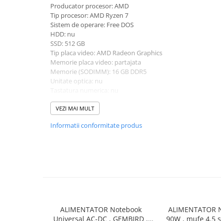
Producator procesor: AMD
universale
Tip procesor: AMD Ryzen 7
Markere speciale
Sistem de operare: Free DOS
Markere acrilice
HDD: nu
SSD: 512 GB
Markere acrilice cu efect metalic
Tip placa video: AMD Radeon Graphics
Markere universale
Memorie placa video: partajata
Memorie (SODIMM): 16 GB DDR5
Textmarkere
Unitate optica: nu
Rezerve cerneala si mine pix
Tastatura numerica: nu
Greutate: 1.0 - 1.49 kg
Ambalare si etichetare
Culoare: gri
VEZI MAI MULT
Accesorii si cutii din carton
Procesor (CPU): AMD Ryzen 7 8845HS
Informatii conformitate produs
Model placa video: AMD Radeon Graphics 780M
Aparate pentru aplicat preturi
Benzi adezive si accesorii
Etichete pret si autoadezive
Folie de paletizat
Articole pentru birou
Organizare si arhivare
ALIMENTATOR Notebook
ALIMENTATOR N
Arhivare
Universal AC-DC , GEMBIRD ,
90W , mufe 4.5 