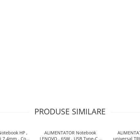
PRODUSE SIMILARE
otebook HP ,
ALIMENTATOR Notebook
ALIMENTA
si 7.4mm , Cod
LENOVO , 65W , USB Type-C ,
universal TR