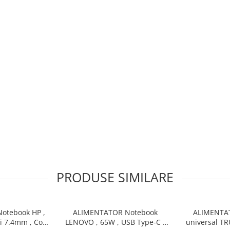
PRODUSE SIMILARE
otebook HP ,
ALIMENTATOR Notebook
ALIMENTA
si 7.4mm , Cod
LENOVO , 65W , USB Type-C ,
universal TR