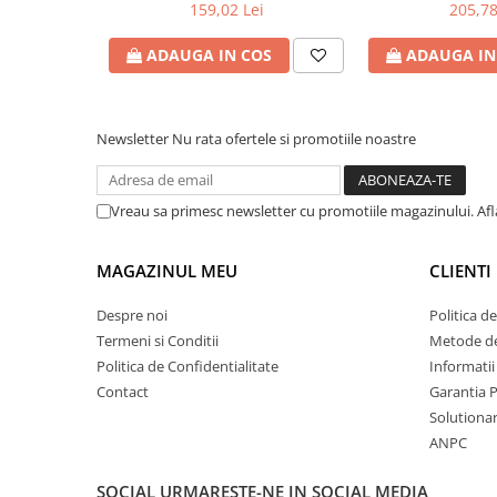
90W - tensiuni
Produs: 
159,02 Lei
205,78
Bibliorafturi
15V/16V/18V/19V/19.5V/20V DC
la 4.5 A max , protectie la
Caiete mecanice
ADAUGA IN COS
ADAUGA IN
supratensiuni Cod Produs:
Clipboarduri
NPA-AC1D
Dosare din carton
Dosare din plastic
Newsletter
Nu rata ofertele si promotiile noastre
Dosare suspendate
Ecusoane si accesorii
Vreau sa primesc newsletter cu promotiile magazinului. Af
Folii si mape
Intercalatoare
MAGAZINUL MEU
CLIENTI
Prezentare si afisare
Accesorii pentru birou
Despre noi
Politica d
Termeni si Conditii
Metode de
Agrafe, ace, piuneze, clipsuri
Politica de Confidentialitate
Informatii
Automatizare birou si accesori
Contact
Garantia 
Distrugator documente
Solutionare
Laminatoare si folii
ANPC
Calculatoare de birou
SOCIAL
URMARESTE-NE IN SOCIAL MEDIA