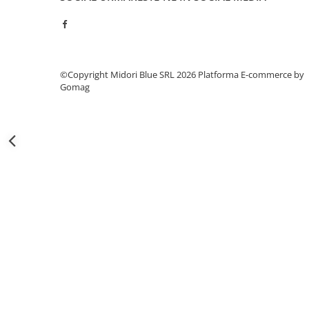
Capsatoare si capse
Corectoare
Foarfeci si cuttere
Intretinere si curatenie
©Copyright Midori Blue SRL 2026
Platforma E-commerce by
Gomag
Perforatoare
Suporturi pentru birou
Rechizite si articole scolare
Caiete si blocuri de desen
Coperti pentru caiete si carti
Tempera, guase si acuarele
Pensule
Carioci
Creioane colorate
Accesorii
Ascutitori si radiere