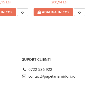
18 - 20 Volt , Cod
Surface , compatibil cu Pro
iesire 19 V
,15 Lei
200,94 Lei
: TR-21904
6/4/3 si Laptop/Go/Book , 44W ,
USB 5V/1A , 0.5m , negru , Cod
IN COS
ADAUGA IN COS
ADAU
Produs: PA0197
SUPORT CLIENTI
0722 536 922
contact@papetariamidori.ro