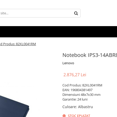
od Produs: 82XL0041RM
Notebook IPS3-14ABR8
Lenovo
2.876,27 Lei
Cod Produs: 82XL0041RM
EAN: 196804381497
Dimensiuni 48x7x30 mm
Garantie: 24 luni
Culoare
:
Albastru
STOC EPUIZAT