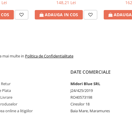
H6Y90AA
Cod Produs: 4X20M26272
Watt , iesire 
 Lei
148,21 Lei
162
Produs
 COS
ADAUGA IN COS
ADAUGA 
la mai multe in
Politica de Confidentialitate
DATE COMERCIALE
e Retur
Midori Blue SRL
 Plata
J24/425/2019
 Livrare
RO40573198
Produselor
Ciresilor 18
a online a litigiilor
Baia Mare, Maramures