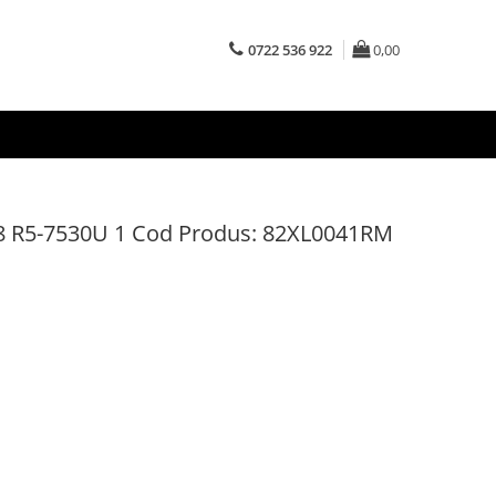
0722 536 922
0,00
 R5-7530U 1 Cod Produs: 82XL0041RM