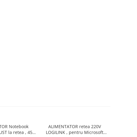
TOR Notebook
ALIMENTATOR retea 220V
ALIMENTAT
UST la retea , 45
LOGILINK , pentru Microsoft
la retea , 