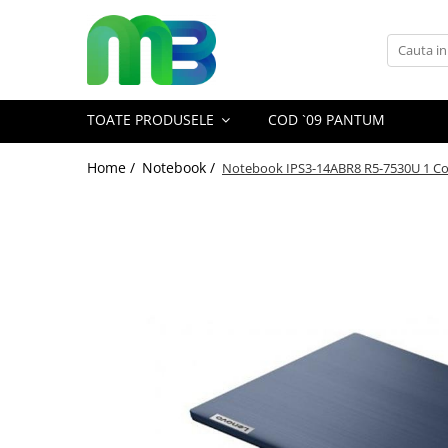
Toate Produsele
Articole din hartie
TOATE PRODUSELE
COD `09 PANTUM
Agende si calendare
Hartie color
Home /
Notebook /
Notebook IPS3-14ABR8 R5-7530U 1 C
Hartie pentru copiator
Hartie speciala
Notesuri adezive
Plicuri
Registre si cuburi de hartie
Role case de marcat
Tipizate
Instrumente de scris
Pixuri cu pasta