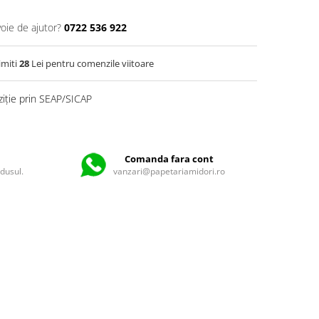
voie de ajutor?
0722 536 922
imiti
28
Lei pentru comenzile viitoare
ziție prin SEAP/SICAP
Comanda fara cont
odusul.
vanzari@papetariamidori.ro