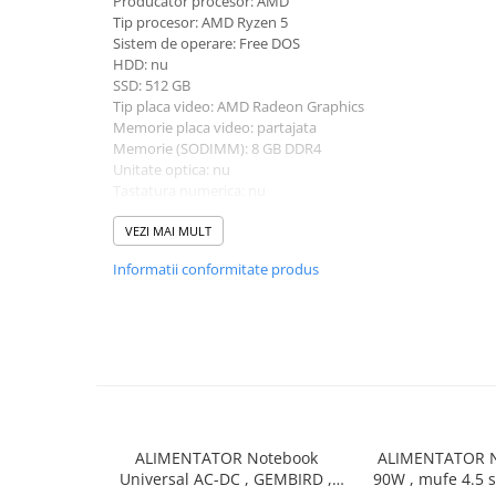
Producator procesor: AMD
universale
Tip procesor: AMD Ryzen 5
Sistem de operare: Free DOS
Markere speciale
HDD: nu
Markere acrilice
SSD: 512 GB
Markere acrilice cu efect metalic
Tip placa video: AMD Radeon Graphics
Memorie placa video: partajata
Markere universale
Memorie (SODIMM): 8 GB DDR4
Textmarkere
Unitate optica: nu
Rezerve cerneala si mine pix
Tastatura numerica: nu
Greutate: 1.0 - 1.49 Kg
Ambalare si etichetare
Culoare: albastru
VEZI MAI MULT
Accesorii si cutii din carton
Procesor (CPU): AMD Ryzen 5 7530U
Informatii conformitate produs
Model placa video: AMD Radeon Graphics
Aparate pentru aplicat preturi
Benzi adezive si accesorii
Etichete pret si autoadezive
Folie de paletizat
Articole pentru birou
Organizare si arhivare
ALIMENTATOR Notebook
ALIMENTATOR N
Universal AC-DC , GEMBIRD ,
90W , mufe 4.5 
Arhivare