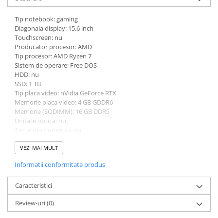
Tip notebook: gaming
Diagonala display: 15.6 inch
Touchscreen: nu
Producator procesor: AMD
Tip procesor: AMD Ryzen 7
Sistem de operare: Free DOS
HDD: nu
SSD: 1 TB
Tip placa video: nVidia GeForce RTX
Memorie placa video: 4 GB GDDR6
Memorie (SODIMM): 16 GB DDR5
Unitate optica: nu
Tastatura numerica: da
Greutate: 2.0 - 2.49 Kg
Culoare: negru
VEZI MAI MULT
Procesor (CPU): AMD Ryzen 7 7435HS
Informatii conformitate produs
Model placa video: nVidia GeForce RTX 2050
Caracteristici
Review-uri
(0)