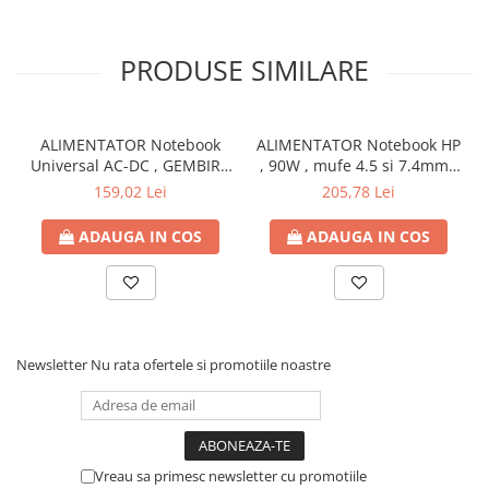
PRODUSE SIMILARE
ALIMENTATOR Notebook
ALIMENTATOR Notebook HP
Universal AC-DC , GEMBIRD
, 90W , mufe 4.5 si 7.4mm ,
, 90W - tensiuni
Cod Produs: H6Y90AA
159,02 Lei
205,78 Lei
15V/16V/18V/19V/19.5V/20V
DC la 4.5 A max , protectie
ADAUGA IN COS
ADAUGA IN COS
la supratensiuni Cod
Produs: NPA-AC1D
Newsletter
Nu rata ofertele si promotiile noastre
Vreau sa primesc newsletter cu promotiile