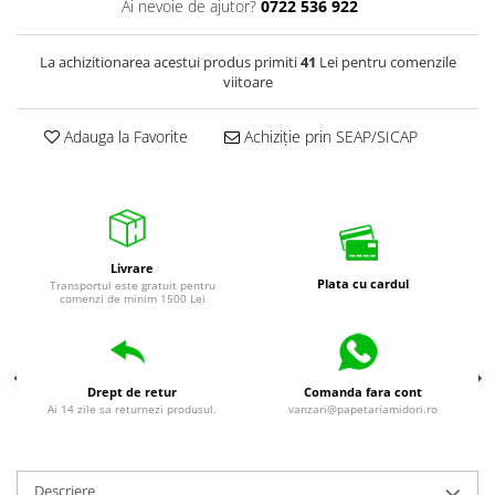
Ai nevoie de ajutor?
0722 536 922
La achizitionarea acestui produs primiti
41
Lei pentru comenzile
viitoare
Adauga la Favorite
Achiziție prin SEAP/SICAP
Livrare
Plata cu cardul
Transportul este gratuit pentru
comenzi de minim 1500 Lei
Drept de retur
Comanda fara cont
Ai 14 zile sa returnezi produsul.
vanzari@papetariamidori.ro
Descriere