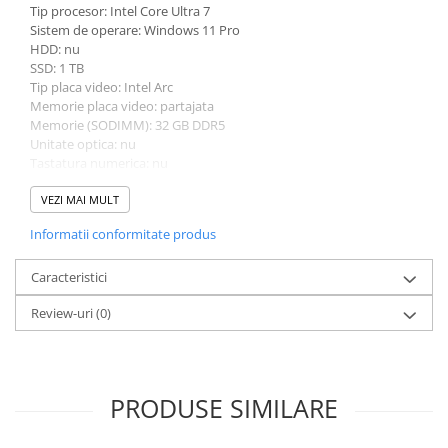
Tip procesor: Intel Core Ultra 7
Sistem de operare: Windows 11 Pro
HDD: nu
SSD: 1 TB
Tip placa video: Intel Arc
Memorie placa video: partajata
Memorie (SODIMM): 32 GB DDR5
Unitate optica: nu
Tastatura numerica: nu
Greutate: 1.0 - 1.49 Kg
Culoare: argintiu
VEZI MAI MULT
Procesor (CPU): Intel Core Ultra 7 155H
Informatii conformitate produs
Caracteristici
Review-uri
(0)
PRODUSE SIMILARE