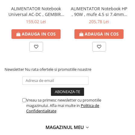
ALIMENTATOR Notebook
ALIMENTATOR Notebook HP
Universal AC-DC , GEMBIRD
, 90W , mufe 4.5 si 7.4mm ,
, 90W - tensiuni
Cod Produs: H6Y90AA
159,02 Lei
205,78 Lei
15V/16V/18V/19V/19.5V/20V
DC la 4.5 A max , protectie
ADAUGA IN COS
ADAUGA IN COS
la supratensiuni Cod
Produs: NPA-AC1D
Newsletter
Nu rata ofertele si promotiile noastre
Vreau sa primesc newsletter cu promotiile
magazinului. Afla mai multe in
Politica de
Confidentialitate
MAGAZINUL MEU