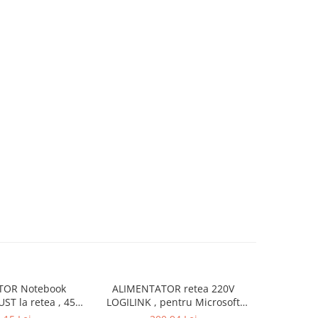
TOR Notebook
ALIMENTATOR retea 220V
ALIMENTAT
UST la retea , 45
LOGILINK , pentru Microsoft
la retea , 
18 - 20 Volt , Cod
Surface , compatibil cu Pro
iesire 19 V