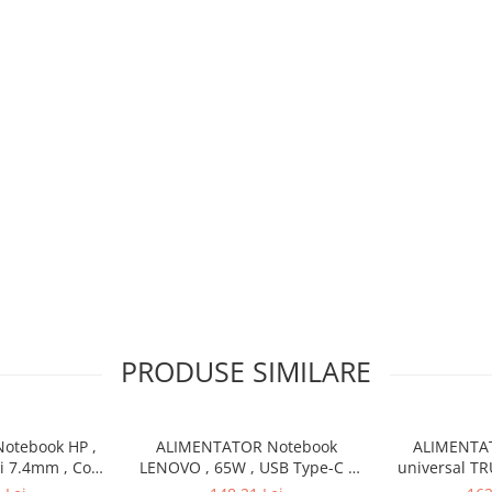
PRODUSE SIMILARE
otebook HP ,
ALIMENTATOR Notebook
ALIMENTA
si 7.4mm , Cod
LENOVO , 65W , USB Type-C ,
universal TR
H6Y90AA
Cod Produs: 4X20M26272
Watt , iesire 