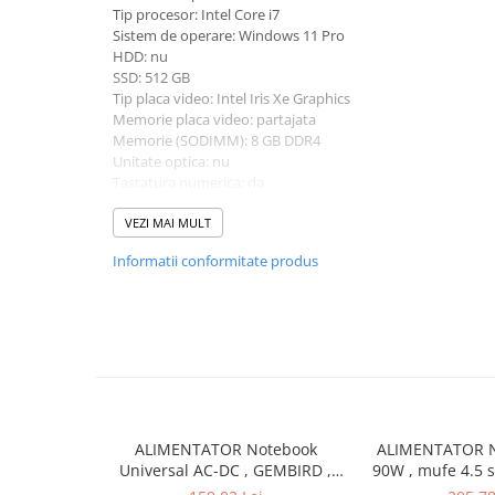
Tip procesor: Intel Core i7
universale
Sistem de operare: Windows 11 Pro
Markere speciale
HDD: nu
Markere acrilice
SSD: 512 GB
Tip placa video: Intel Iris Xe Graphics
Markere acrilice cu efect metalic
Memorie placa video: partajata
Markere universale
Memorie (SODIMM): 8 GB DDR4
Unitate optica: nu
Textmarkere
Tastatura numerica: da
Rezerve cerneala si mine pix
Greutate: 1.5 - 1.99 Kg
Culoare: argintiu
VEZI MAI MULT
Ambalare si etichetare
Procesor (CPU): i7-1255U
Accesorii si cutii din carton
Informatii conformitate produs
Model placa video: Intel Iris Xe Graphics
Aparate pentru aplicat preturi
Benzi adezive si accesorii
Etichete pret si autoadezive
Folie de paletizat
Articole pentru birou
ALIMENTATOR Notebook
ALIMENTATOR N
Organizare si arhivare
Universal AC-DC , GEMBIRD ,
90W , mufe 4.5 
Arhivare
90W - tensiuni
Produs: 