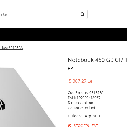
odus: 6F1F5EA
Notebook 450 G9 CI7-
HP
5.387,27 Lei
Cod Produs: 6F1F5EA
EAN: 197029418067
Dimensiuni mm
Garantie: 36 luni
Culoare
:
Argintiu
STOC EPUIZAT