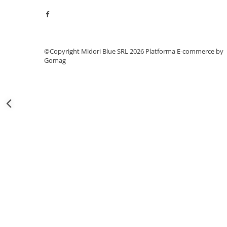
Capsatoare si capse
Corectoare
Foarfeci si cuttere
Intretinere si curatenie
©Copyright Midori Blue SRL 2026
Platforma E-commerce by
Gomag
Perforatoare
Suporturi pentru birou
Rechizite si articole scolare
Caiete si blocuri de desen
Coperti pentru caiete si carti
Tempera, guase si acuarele
Pensule
Carioci
Creioane colorate
Accesorii
Ascutitori si radiere