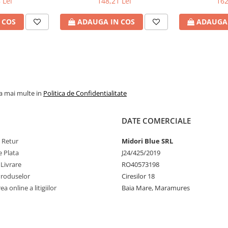
 Lei
148,21 Lei
162
Produs
 COS
ADAUGA IN COS
ADAUGA 
la mai multe in
Politica de Confidentialitate
DATE COMERCIALE
e Retur
Midori Blue SRL
 Plata
J24/425/2019
 Livrare
RO40573198
Produselor
Ciresilor 18
a online a litigiilor
Baia Mare, Maramures