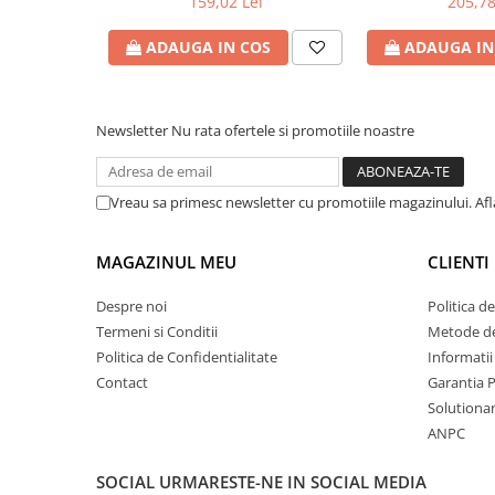
159,02 Lei
205,78
15V/16V/18V/19V/19.5V/20V DC
Bibliorafturi
la 4.5 A max , protectie la
ADAUGA IN COS
ADAUGA IN
Caiete mecanice
supratensiuni Cod Produs:
Clipboarduri
NPA-AC1D
Dosare din carton
Newsletter
Nu rata ofertele si promotiile noastre
Dosare din plastic
Dosare suspendate
Ecusoane si accesorii
Vreau sa primesc newsletter cu promotiile magazinului. Af
Folii si mape
Intercalatoare
MAGAZINUL MEU
CLIENTI
Prezentare si afisare
Despre noi
Politica d
Accesorii pentru birou
Termeni si Conditii
Metode de
Agrafe, ace, piuneze, clipsuri
Politica de Confidentialitate
Informatii
Automatizare birou si accesori
Contact
Garantia 
Solutionare
Distrugator documente
ANPC
Laminatoare si folii
Calculatoare de birou
SOCIAL
URMARESTE-NE IN SOCIAL MEDIA