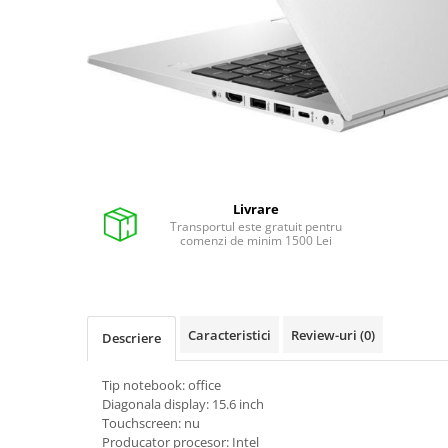
Pixuri cu gel
Stilouri si rollere cu rezerve de
cerneala
Creioane
Rollere cu stergere
Rollere cu cerneala
Creioane mecanice si mine
Livrare
Transportul este gratuit pentru
Gume de sters
comenzi de minim 1500 Lei
Linere
Linere color
Markere
Caracteristici
Review-uri
(0)
Descriere
Markere permanente
Markere pe baza de vopsea
Tip notebook: office
Markere pentru whiteboard si
Diagonala display: 15.6 inch
flipchart
Touchscreen: nu
Producator procesor: Intel
Evidentiatoare si markere