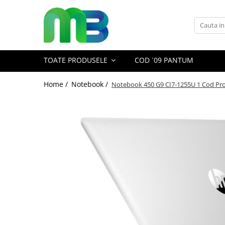
Toate Produsele
Articole din hartie
TOATE PRODUSELE
COD `09 PANTUM
Agende si calendare
Hartie color
Home /
Notebook /
Notebook 450 G9 CI7-1255U 1 Cod Pr
Hartie pentru copiator
Hartie speciala
Notesuri adezive
Plicuri
Registre si cuburi de hartie
Role case de marcat
Tipizate
Instrumente de scris
Pixuri cu pasta