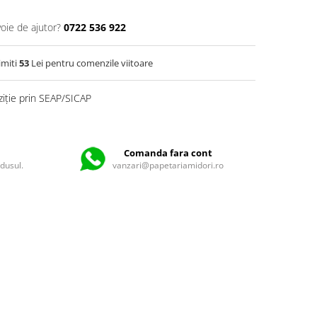
voie de ajutor?
0722 536 922
imiti
53
Lei pentru comenzile viitoare
ziție prin SEAP/SICAP
Comanda fara cont
odusul.
vanzari@papetariamidori.ro