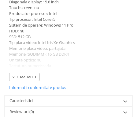
Diagonala display: 15.6 inch
Bibliorafturi
Touchscreen: nu
Producator procesor: Intel
Caiete mecanice
Tip procesor: Intel Core i5
Clipboarduri
Sistem de operare: Windows 11 Pro
Dosare din carton
HDD: nu
SSD: 512 GB
Dosare din plastic
Tip placa video: Intel Iris Xe Graphics
Dosare suspendate
Memorie placa video: partajata
Ecusoane si accesorii
Memorie (SODIMM): 16 GB DDR4
Unitate optica: nu
Folii si mape
Tastatura numerica: da
Intercalatoare
Greutate: 1.5 - 1.99 Kg
Culoare: argintiu
VEZI MAI MULT
Prezentare si afisare
Procesor (CPU): i5-1235U
Accesorii pentru birou
Informatii conformitate produs
Agrafe, ace, piuneze, clipsuri
Caracteristici
Automatizare birou si accesori
Review-uri
(0)
Distrugator documente
Laminatoare si folii
Calculatoare de birou