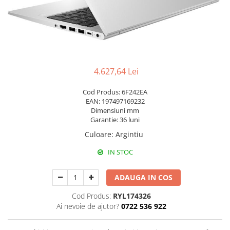
Pixuri cu gel
Stilouri si rollere cu rezerve de
cerneala
Creioane
Rollere cu stergere
4.627,64 Lei
Rollere cu cerneala
Cod Produs: 6F242EA
Creioane mecanice si mine
EAN: 197497169232
Dimensiuni mm
Gume de sters
Garantie: 36 luni
Linere
Culoare
:
Argintiu
Linere color
IN STOC
Markere
ADAUGA IN COS
Markere permanente
Markere pe baza de vopsea
Cod Produs:
RYL174326
Markere pentru whiteboard si
Ai nevoie de ajutor?
0722 536 922
flipchart
Evidentiatoare si markere