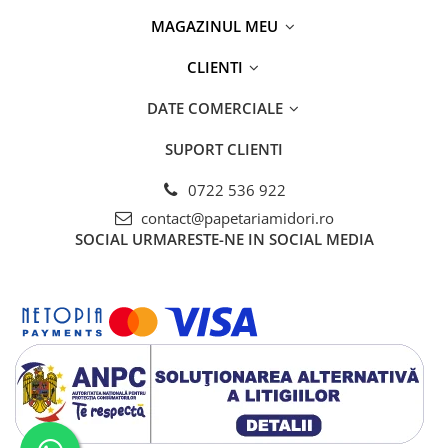
Creta si creioane cerate
MAGAZINUL MEU
Ghiozdane, genti, penare
CLIENTI
Ghiozdane si Genti
DATE COMERCIALE
Instrumente geometrie
Lipici si aracet
SUPORT CLIENTI
Plastelina
0722 536 922
Seturi creative
contact@papetariamidori.ro
Spray-uri acrilice
SOCIAL
URMARESTE-NE IN SOCIAL MEDIA
Cartuse originale
Benzi etichete originale Brother
Cartuse originale Brother
Cartuse originale Canon
Cartuse originale Develop
Cartuse originale Epson
Cartuse originale HP