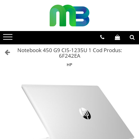
Toate Produsele
Articole din hartie
Agende si calendare
Notebook 450 G9 CI5-1235U 1 Cod Produs:
Hartie color
6F242EA
Hartie pentru copiator
HP
Hartie speciala
Notesuri adezive
Plicuri
Registre si cuburi de hartie
Role case de marcat
Tipizate
Instrumente de scris
Pixuri cu pasta