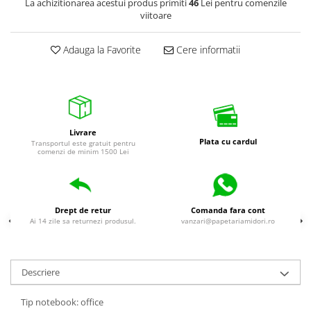
La achizitionarea acestui produs primiti
46
Lei pentru comenzile
universale
viitoare
Markere speciale
Markere acrilice
Adauga la Favorite
Cere informatii
Markere acrilice cu efect metalic
Markere universale
Textmarkere
Rezerve cerneala si mine pix
Livrare
Ambalare si etichetare
Plata cu cardul
Transportul este gratuit pentru
comenzi de minim 1500 Lei
Accesorii si cutii din carton
Aparate pentru aplicat preturi
Benzi adezive si accesorii
Drept de retur
Comanda fara cont
Ai 14 zile sa returnezi produsul.
vanzari@papetariamidori.ro
Etichete pret si autoadezive
Folie de paletizat
Articole pentru birou
Descriere
Organizare si arhivare
Tip notebook: office
Arhivare