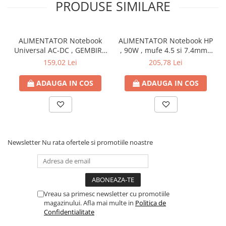
PRODUSE SIMILARE
Capsatoare si capse
Corectoare
Foarfeci si cuttere
ALIMENTATOR Notebook
ALIMENTATOR Notebook HP
Universal AC-DC , GEMBIRD
, 90W , mufe 4.5 si 7.4mm ,
Intretinere si curatenie
, 90W - tensiuni
Cod Produs: H6Y90AA
159,02 Lei
205,78 Lei
Perforatoare
15V/16V/18V/19V/19.5V/20V
DC la 4.5 A max , protectie
Suporturi pentru birou
ADAUGA IN COS
ADAUGA IN COS
la supratensiuni Cod
Rechizite si articole scolare
Produs: NPA-AC1D
Caiete si blocuri de desen
Coperti pentru caiete si carti
Tempera, guase si acuarele
Newsletter
Nu rata ofertele si promotiile noastre
Pensule
Carioci
Creioane colorate
Vreau sa primesc newsletter cu promotiile
magazinului. Afla mai multe in
Politica de
Accesorii
Confidentialitate
Ascutitori si radiere