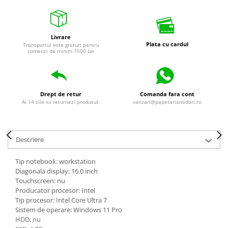
universale
Markere speciale
Markere acrilice
Livrare
Plata cu cardul
Transportul este gratuit pentru
Markere acrilice cu efect metalic
comenzi de minim 1500 Lei
Markere universale
Textmarkere
Rezerve cerneala si mine pix
Drept de retur
Comanda fara cont
Ai 14 zile sa returnezi produsul.
vanzari@papetariamidori.ro
Ambalare si etichetare
Accesorii si cutii din carton
Aparate pentru aplicat preturi
Descriere
Benzi adezive si accesorii
Tip notebook: workstation
Etichete pret si autoadezive
Diagonala display: 16.0 inch
Folie de paletizat
Touchscreen: nu
Producator procesor: Intel
Articole pentru birou
Tip procesor: Intel Core Ultra 7
Organizare si arhivare
Sistem de operare: Windows 11 Pro
HDD: nu
Arhivare