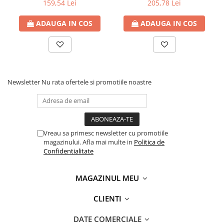
, 90W - tensiuni
Cod Produs: H6Y90AA
159,54 Lei
205,78 Lei
Capsatoare si capse
15V/16V/18V/19V/19.5V/20V
Corectoare
DC la 4.5 A max , protectie
ADAUGA IN COS
ADAUGA IN COS
la supratensiuni Cod
Foarfeci si cuttere
Produs: NPA-AC1D
Intretinere si curatenie
Perforatoare
Suporturi pentru birou
Newsletter
Nu rata ofertele si promotiile noastre
Rechizite si articole scolare
Caiete si blocuri de desen
Coperti pentru caiete si carti
Vreau sa primesc newsletter cu promotiile
Tempera, guase si acuarele
magazinului. Afla mai multe in
Politica de
Confidentialitate
Pensule
Carioci
MAGAZINUL MEU
Creioane colorate
CLIENTI
Accesorii
Ascutitori si radiere
DATE COMERCIALE