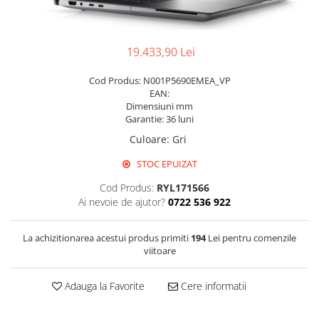
Pixuri cu gel
Stilouri si rollere cu rezerve de
19.433,90 Lei
cerneala
Creioane
Cod Produs: N001P5690EMEA_VP
EAN:
Rollere cu stergere
Dimensiuni mm
Rollere cu cerneala
Garantie: 36 luni
Culoare
:
Gri
Creioane mecanice si mine
Gume de sters
STOC EPUIZAT
Linere
Cod Produs:
RYL171566
Ai nevoie de ajutor?
0722 536 922
Linere color
Markere
La achizitionarea acestui produs primiti
194
Lei pentru comenzile
Markere permanente
viitoare
Markere pe baza de vopsea
Markere pentru whiteboard si
Adauga la Favorite
Cere informatii
flipchart
Evidentiatoare si markere