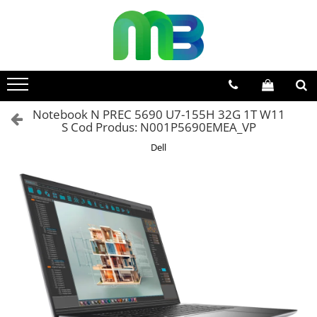
Toate Produsele
Articole din hartie
Agende si calendare
Notebook N PREC 5690 U7-155H 32G 1T W11
Hartie color
S Cod Produs: N001P5690EMEA_VP
Hartie pentru copiator
Dell
Hartie speciala
Notesuri adezive
Plicuri
Registre si cuburi de hartie
Role case de marcat
Tipizate
Instrumente de scris
Pixuri cu pasta