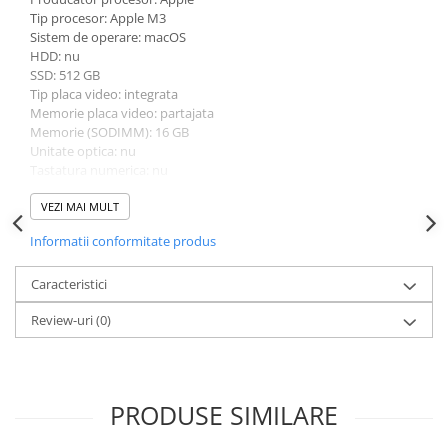
Tip procesor: Apple M3
Sistem de operare: macOS
HDD: nu
SSD: 512 GB
Tip placa video: integrata
Memorie placa video: partajata
Memorie (SODIMM): 16 GB
Unitate optica: nu
Tastatura numerica: nu
Greutate: 1.5 - 1.99 Kg
Culoare: gri
VEZI MAI MULT
Informatii conformitate produs
Caracteristici
Review-uri
(0)
PRODUSE SIMILARE