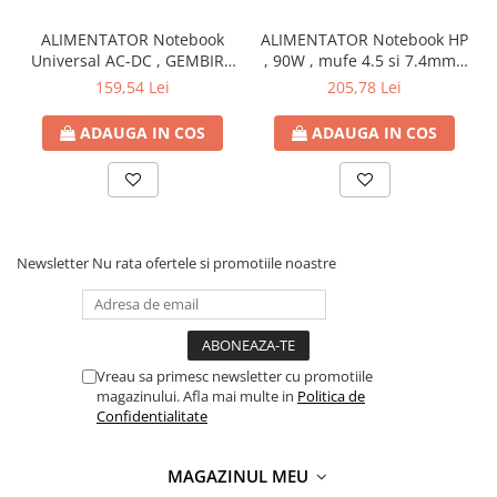
ALIMENTATOR Notebook
ALIMENTATOR Notebook HP
Universal AC-DC , GEMBIRD
, 90W , mufe 4.5 si 7.4mm ,
, 90W - tensiuni
Cod Produs: H6Y90AA
159,54 Lei
205,78 Lei
15V/16V/18V/19V/19.5V/20V
DC la 4.5 A max , protectie
ADAUGA IN COS
ADAUGA IN COS
la supratensiuni Cod
Produs: NPA-AC1D
Newsletter
Nu rata ofertele si promotiile noastre
Vreau sa primesc newsletter cu promotiile
magazinului. Afla mai multe in
Politica de
Confidentialitate
MAGAZINUL MEU