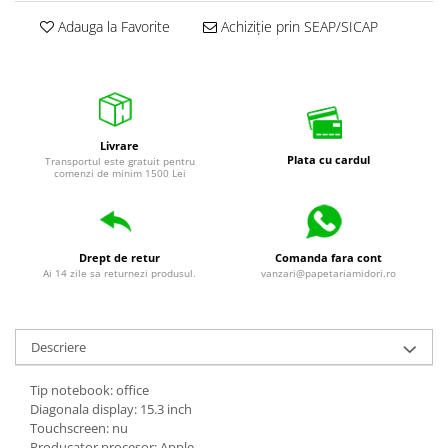
Adauga la Favorite
Achiziție prin SEAP/SICAP
Livrare
Plata cu cardul
Transportul este gratuit pentru
comenzi de minim 1500 Lei
Drept de retur
Comanda fara cont
Ai 14 zile sa returnezi produsul.
vanzari@papetariamidori.ro
Descriere
Tip notebook: office
Diagonala display: 15.3 inch
Touchscreen: nu
Producator procesor: Apple