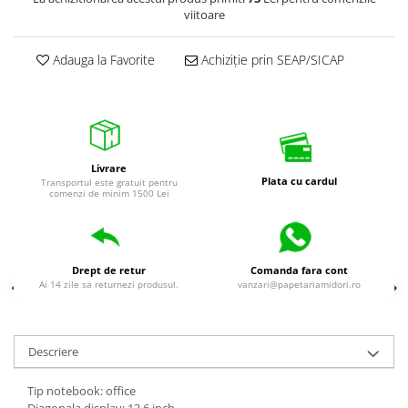
viitoare
Adauga la Favorite
Achiziție prin SEAP/SICAP
Livrare
Plata cu cardul
Transportul este gratuit pentru
comenzi de minim 1500 Lei
Drept de retur
Comanda fara cont
Ai 14 zile sa returnezi produsul.
vanzari@papetariamidori.ro
Descriere
Tip notebook: office