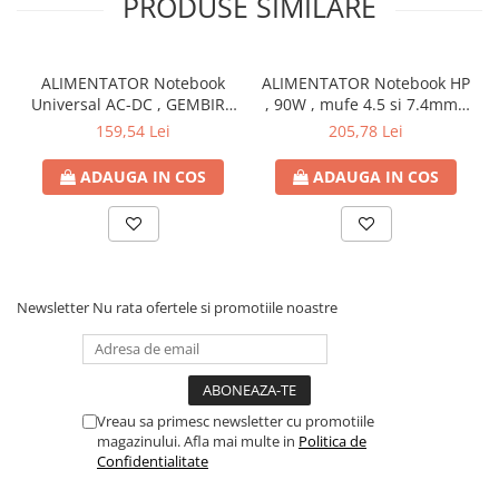
PRODUSE SIMILARE
ALIMENTATOR Notebook
ALIMENTATOR Notebook HP
Universal AC-DC , GEMBIRD
, 90W , mufe 4.5 si 7.4mm ,
, 90W - tensiuni
Cod Produs: H6Y90AA
159,54 Lei
205,78 Lei
15V/16V/18V/19V/19.5V/20V
DC la 4.5 A max , protectie
ADAUGA IN COS
ADAUGA IN COS
la supratensiuni Cod
Produs: NPA-AC1D
Newsletter
Nu rata ofertele si promotiile noastre
Vreau sa primesc newsletter cu promotiile
magazinului. Afla mai multe in
Politica de
Confidentialitate