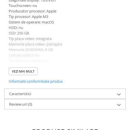
Diagonala display: 13.6 inch
Touchscreen: nu
Producator procesor: Apple
Tip procesor: Apple M3
Sistem de operare: macOS
HDD: nu
SSD: 256 GB
Tip placa video: integrata
Memorie placa video: partajata
Memorie (SODIMM): 8 GB
Unitate optica: nu
Tastatura numerica: nu
Greutate: 1.0 - 1.49 Kg
Culoare: gri
VEZI MAI MULT
Informatii conformitate produs
Caracteristici
Review-uri
(0)