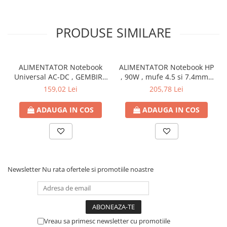
Capsatoare si capse
Corectoare
PRODUSE SIMILARE
Foarfeci si cuttere
Intretinere si curatenie
Perforatoare
ALIMENTATOR Notebook
ALIMENTATOR Notebook HP
Universal AC-DC , GEMBIRD
, 90W , mufe 4.5 si 7.4mm ,
Suporturi pentru birou
, 90W - tensiuni
Cod Produs: H6Y90AA
159,02 Lei
205,78 Lei
15V/16V/18V/19V/19.5V/20V
Rechizite si articole scolare
DC la 4.5 A max , protectie
ADAUGA IN COS
ADAUGA IN COS
Caiete si blocuri de desen
la supratensiuni Cod
Produs: NPA-AC1D
Coperti pentru caiete si carti
Tempera, guase si acuarele
Pensule
Newsletter
Nu rata ofertele si promotiile noastre
Carioci
Creioane colorate
Accesorii
Ascutitori si radiere
Vreau sa primesc newsletter cu promotiile