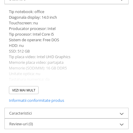
Bibliorafturi
Tip notebook: office
Caiete mecanice
Diagonala display: 14.0 inch
Clipboarduri
Touchscreen: nu
Producator procesor: Intel
Dosare din carton
Tip procesor: Intel Core i5
Dosare din plastic
Sistem de operare: Free DOS
Dosare suspendate
HDD: nu
SSD: 512 GB
Ecusoane si accesorii
Tip placa video: Intel UHD Graphics
Folii si mape
Memorie placa video: partajata
Intercalatoare
Memorie (SODIMM): 16 GB DDR5
Unitate optica: nu
Prezentare si afisare
Tastatura numerica: da
Accesorii pentru birou
Greutate: 1.5 - 1.99 Kg
Culoare: gri
VEZI MAI MULT
Agrafe, ace, piuneze, clipsuri
Procesor (CPU): Intel Core 5 120U
Informatii conformitate produs
Automatizare birou si accesori
Model placa video: Intel UHD Graphics
Distrugator documente
Caracteristici
Laminatoare si folii
Review-uri
(0)
Calculatoare de birou