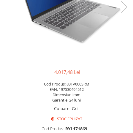
Pixuri cu gel
Stilouri si rollere cu rezerve de
cerneala
Creioane
Rollere cu stergere
Rollere cu cerneala
Creioane mecanice si mine
Gume de sters
4.017,48 Lei
Linere
Cod Produs: 83FV000SRM
Linere color
EAN: 197530494512
Markere
Dimensiuni mm
Garantie: 24 luni
Markere permanente
Culoare
:
Gri
Markere pe baza de vopsea
Markere pentru whiteboard si
STOC EPUIZAT
flipchart
Cod Produs:
RYL171869
Evidentiatoare si markere