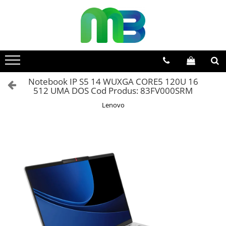
Toate Produsele
Articole din hartie
Agende si calendare
Notebook IP S5 14 WUXGA CORE5 120U 16
Hartie color
512 UMA DOS Cod Produs: 83FV000SRM
Hartie pentru copiator
Lenovo
Hartie speciala
Notesuri adezive
Plicuri
Registre si cuburi de hartie
Role case de marcat
Tipizate
Instrumente de scris
Pixuri cu pasta