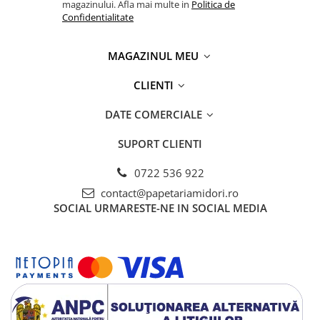
magazinului. Afla mai multe in
Politica de
Creta si creioane cerate
Confidentialitate
Ghiozdane, genti, penare
MAGAZINUL MEU
Ghiozdane si Genti
Instrumente geometrie
CLIENTI
Lipici si aracet
DATE COMERCIALE
Plastelina
Seturi creative
SUPORT CLIENTI
Spray-uri acrilice
0722 536 922
Cartuse originale
contact@papetariamidori.ro
Benzi etichete originale Brother
SOCIAL
URMARESTE-NE IN SOCIAL MEDIA
Cartuse originale Brother
Cartuse originale Canon
Cartuse originale Develop
Cartuse originale Epson
Cartuse originale HP