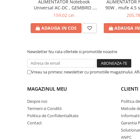
ALIMENTATOR Notebook
ALIMENTATOR N
Bibliorafturi
Universal AC-DC , GEMBIRD ,
90W , mufe 4.5 
90W - tensiuni
Produs: 
Caiete mecanice
159,02 Lei
205,78
15V/16V/18V/19V/19.5V/20V DC
Clipboarduri
la 4.5 A max , protectie la
ADAUGA IN COS
ADAUGA IN
Dosare din carton
supratensiuni Cod Produs:
NPA-AC1D
Dosare din plastic
Dosare suspendate
Newsletter
Nu rata ofertele si promotiile noastre
Ecusoane si accesorii
Folii si mape
Intercalatoare
Vreau sa primesc newsletter cu promotiile magazinului. Af
Prezentare si afisare
Accesorii pentru birou
MAGAZINUL MEU
CLIENTI
Agrafe, ace, piuneze, clipsuri
Despre noi
Politica d
Automatizare birou si accesori
Termeni si Conditii
Metode de
Politica de Confidentialitate
Informatii
Distrugator documente
Contact
Garantia 
Laminatoare si folii
Solutionare
Calculatoare de birou
ANPC