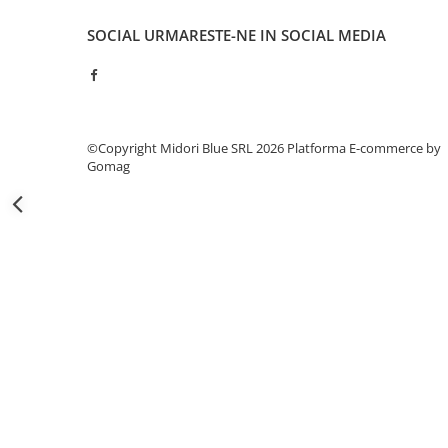
Capsatoare si capse
SOCIAL
URMARESTE-NE IN SOCIAL MEDIA
Corectoare
Foarfeci si cuttere
Intretinere si curatenie
Perforatoare
©Copyright Midori Blue SRL 2026
Platforma E-commerce by
Suporturi pentru birou
Gomag
Rechizite si articole scolare
Caiete si blocuri de desen
Coperti pentru caiete si carti
Tempera, guase si acuarele
Pensule
Carioci
Creioane colorate
Accesorii
Ascutitori si radiere