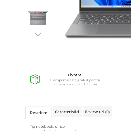
Pixuri cu gel
Stilouri si rollere cu rezerve de
cerneala
Creioane
Rollere cu stergere
Rollere cu cerneala
Creioane mecanice si mine
Gume de sters
Livrare
Linere
Transportul este gratuit pentru
comenzi de minim 1500 Lei
Linere color
Markere
Markere permanente
Markere pe baza de vopsea
Caracteristici
Review-uri
(0)
Descriere
Markere pentru whiteboard si
flipchart
Tip notebook: office
Evidentiatoare si markere