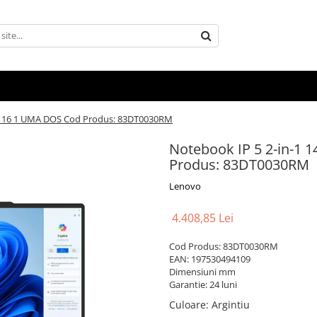
0U 16 1 UMA DOS Cod Produs: 83DT0030RM
Notebook IP 5 2-in-1
Produs: 83DT0030RM
Lenovo
4.408,85 Lei
Cod Produs: 83DT0030RM
EAN: 197530494109
Dimensiuni mm
Garantie: 24 luni
Culoare
:
Argintiu