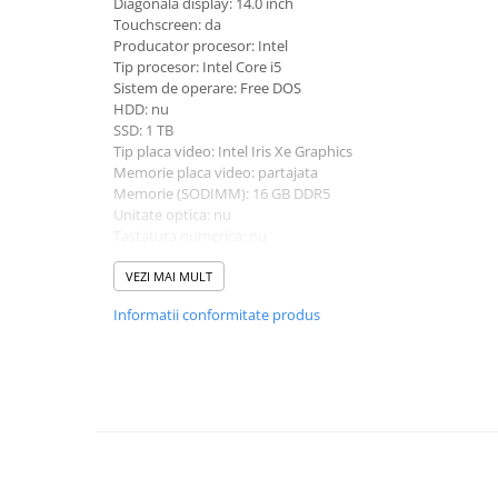
Diagonala display: 14.0 inch
universale
Touchscreen: da
Producator procesor: Intel
Markere speciale
Tip procesor: Intel Core i5
Markere acrilice
Sistem de operare: Free DOS
Markere acrilice cu efect metalic
HDD: nu
SSD: 1 TB
Markere universale
Tip placa video: Intel Iris Xe Graphics
Textmarkere
Memorie placa video: partajata
Rezerve cerneala si mine pix
Memorie (SODIMM): 16 GB DDR5
Unitate optica: nu
Ambalare si etichetare
Tastatura numerica: nu
Accesorii si cutii din carton
Greutate: 1.0 - 1.49 Kg
Culoare: argintiu
VEZI MAI MULT
Aparate pentru aplicat preturi
Procesor (CPU): i5-120U
Informatii conformitate produs
Model placa video: Intel Iris Xe Graphics
Benzi adezive si accesorii
Etichete pret si autoadezive
Folie de paletizat
Articole pentru birou
Organizare si arhivare
Arhivare