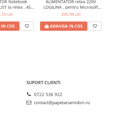
TOR Notebook
ALIMENTATOR retea 220V
ALIMENTAT
UST la retea , 45
LOGILINK , pentru Microsoft
la retea , 
18 - 20 Volt , Cod
Surface , compatibil cu Pro
iesire 19 V
,15 Lei
200,94 Lei
: TR-21904
6/4/3 si Laptop/Go/Book , 44W ,
USB 5V/1A , 0.5m , negru , Cod
IN COS
ADAUGA IN COS
ADAU
Produs: PA0197
SUPORT CLIENTI
0722 536 922
contact@papetariamidori.ro