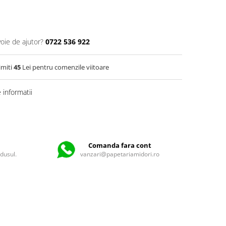
voie de ajutor?
0722 536 922
imiti
45
Lei pentru comenzile viitoare
informatii
Comanda fara cont
odusul.
vanzari@papetariamidori.ro