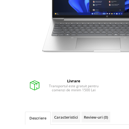
Pixuri cu gel
Stilouri si rollere cu rezerve de
cerneala
Creioane
Rollere cu stergere
Rollere cu cerneala
Creioane mecanice si mine
Gume de sters
Linere
Livrare
Linere color
Transportul este gratuit pentru
comenzi de minim 1500 Lei
Markere
Markere permanente
Markere pe baza de vopsea
Markere pentru whiteboard si
Caracteristici
Review-uri
(0)
Descriere
flipchart
Evidentiatoare si markere