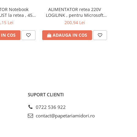
TOR Notebook
ALIMENTATOR retea 220V
ALIMENTAT
UST la retea , 45
LOGILINK , pentru Microsoft
la retea , 
18 - 20 Volt , Cod
Surface , compatibil cu Pro
iesire 19 V
,15 Lei
200,94 Lei
: TR-21904
6/4/3 si Laptop/Go/Book , 44W ,
USB 5V/1A , 0.5m , negru , Cod
IN COS
ADAUGA IN COS
ADAU
Produs: PA0197
SUPORT CLIENTI
0722 536 922
contact@papetariamidori.ro