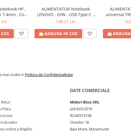
otebook HP ,
ALIMENTATOR Notebook
ALIMENTA
si 7.4mm , Cod
LENOVO , 65W , USB Type-C ,
universal TR
H6Y90AA
Cod Produs: 4X20M26272
Watt , iesire 
 Lei
148,21 Lei
162
Produs
 COS
ADAUGA IN COS
ADAUGA 
la mai multe in
Politica de Confidentialitate
DATE COMERCIALE
e Retur
Midori Blue SRL
 Plata
J24/425/2019
 Livrare
RO40573198
Produselor
Ciresilor 18
a online a litigiilor
Baia Mare, Maramures