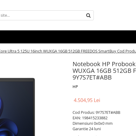
Core Ultra 5 125U 16inch WUXGA 16GB 512GB FREEDOS SmartBuy Cod Prod
Notebook HP Probook 4
WUXGA 16GB 512GB F
9Y7S7ET#ABB
HP
4.504,95 Lei
Cod Produs: 9Y7S7ET#ABB
EAN: 198415233882
Dimensiuni 0x0x0 mm
Garantie 24 luni