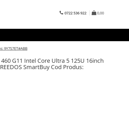
0722 536 922
0,00
us: 9Y7S7ET#ABB
60 G11 Intel Core Ultra 5 125U 16inch
REEDOS SmartBuy Cod Produs: