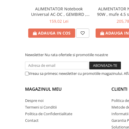
Bibliorafturi
ALIMENTATOR Notebook
ALIMENTATOR N
Caiete mecanice
Universal AC-DC , GEMBIRD ,
90W , mufe 4.5 
90W - tensiuni
Produs: 
Clipboarduri
159,02 Lei
205,78
15V/16V/18V/19V/19.5V/20V DC
Dosare din carton
la 4.5 A max , protectie la
ADAUGA IN COS
ADAUGA IN
Dosare din plastic
supratensiuni Cod Produs:
NPA-AC1D
Dosare suspendate
Ecusoane si accesorii
Newsletter
Nu rata ofertele si promotiile noastre
Folii si mape
Intercalatoare
Prezentare si afisare
Vreau sa primesc newsletter cu promotiile magazinului. Af
Accesorii pentru birou
MAGAZINUL MEU
CLIENTI
Agrafe, ace, piuneze, clipsuri
Automatizare birou si accesori
Despre noi
Politica d
Distrugator documente
Termeni si Conditii
Metode de
Politica de Confidentialitate
Informatii
Laminatoare si folii
Contact
Garantia 
Calculatoare de birou
Solutionare