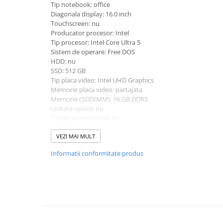
Tip notebook: office
universale
Diagonala display: 16.0 inch
Markere speciale
Touchscreen: nu
Producator procesor: Intel
Markere acrilice
Tip procesor: Intel Core Ultra 5
Markere acrilice cu efect metalic
Sistem de operare: Free DOS
Markere universale
HDD: nu
SSD: 512 GB
Textmarkere
Tip placa video: Intel UHD Graphics
Rezerve cerneala si mine pix
Memorie placa video: partajata
Memorie (SODIMM): 16 GB DDR5
Ambalare si etichetare
Unitate optica: nu
Accesorii si cutii din carton
Tastatura numerica: nu
Greutate: 1.5 - 1.99 Kg
Aparate pentru aplicat preturi
Culoare: gri
VEZI MAI MULT
Benzi adezive si accesorii
Procesor (CPU): Intel Core Ultra 5 125U
Informatii conformitate produs
Etichete pret si autoadezive
Folie de paletizat
Articole pentru birou
Organizare si arhivare
Arhivare