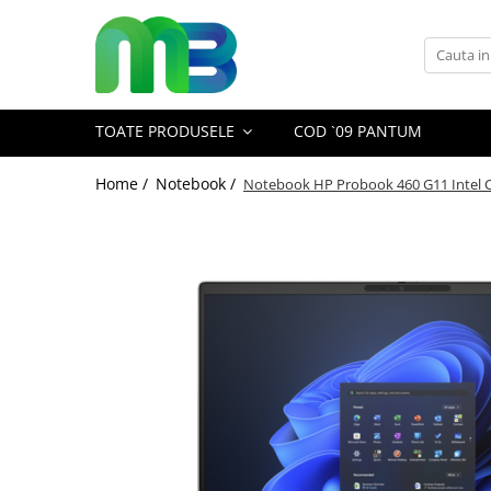
Toate Produsele
Articole din hartie
TOATE PRODUSELE
COD `09 PANTUM
Agende si calendare
Hartie color
Home /
Notebook /
Notebook HP Probook 460 G11 Intel 
Hartie pentru copiator
Hartie speciala
Notesuri adezive
Plicuri
Registre si cuburi de hartie
Role case de marcat
Tipizate
Instrumente de scris
Pixuri cu pasta