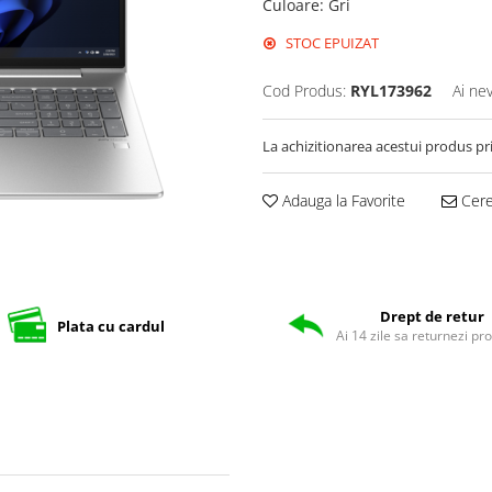
Culoare
:
Gri
STOC EPUIZAT
Cod Produs:
RYL173962
Ai ne
La achizitionarea acestui produs pr
Adauga la Favorite
Cere 
Drept de retur
Plata cu cardul
Ai 14 zile sa returnezi pr