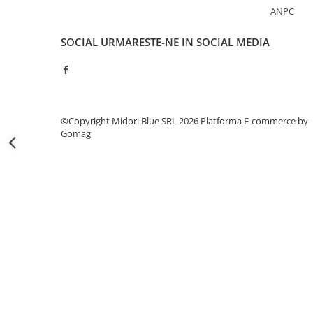
Capsatoare si capse
ANPC
Corectoare
SOCIAL
URMARESTE-NE IN SOCIAL MEDIA
Foarfeci si cuttere
Intretinere si curatenie
Perforatoare
Suporturi pentru birou
©Copyright Midori Blue SRL 2026
Platforma E-commerce by
Gomag
Rechizite si articole scolare
Caiete si blocuri de desen
Coperti pentru caiete si carti
Tempera, guase si acuarele
Pensule
Carioci
Creioane colorate
Accesorii
Ascutitori si radiere