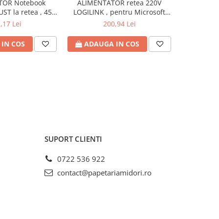
TOR Notebook
ALIMENTATOR retea 220V
ALIMENTAT
UST la retea , 45
LOGILINK , pentru Microsoft
la retea , 
18 - 20 Volt , Cod
Surface , compatibil cu Pro
iesire 19 V
,17 Lei
200,94 Lei
: TR-21904
6/4/3 si Laptop/Go/Book , 44W ,
USB 5V/1A , 0.5m , negru , Cod
IN COS
ADAUGA IN COS
ADAU
Produs: PA0197
SUPORT CLIENTI
0722 536 922
contact@papetariamidori.ro