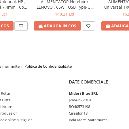
otebook HP ,
ALIMENTATOR Notebook
ALIMENTA
si 7.4mm , Cod
LENOVO , 65W , USB Type-C ,
universal TR
H6Y90AA
Cod Produs: 4X20M26272
Watt , iesire 
 Lei
148,21 Lei
162
Produs
 COS
ADAUGA IN COS
ADAUGA 
la mai multe in
Politica de Confidentialitate
DATE COMERCIALE
e Retur
Midori Blue SRL
 Plata
J24/425/2019
 Livrare
RO40573198
Produselor
Ciresilor 18
a online a litigiilor
Baia Mare, Maramures