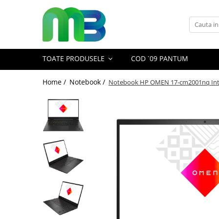
Toate Produsele
Articole din hartie
TOATE PRODUSELE
COD `09 PANTUM
Agende si calendare
Hartie color
Home /
Notebook /
Notebook HP OMEN 17-cm2001nq Intel
Hartie pentru copiator
Hartie speciala
Notesuri adezive
Plicuri
Registre si cuburi de hartie
Role case de marcat
Tipizate
Instrumente de scris
Pixuri cu pasta