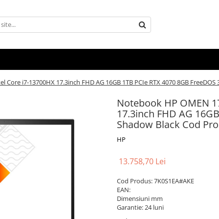
 Core i7-13700HX 17.3inch FHD AG 16GB 1TB PCIe RTX 4070 8GB FreeDOS 
Notebook HP OMEN 17
17.3inch FHD AG 16GB
Shadow Black Cod Pr
HP
13.758,70 Lei
Cod Produs: 7K0S1EA#AKE
EAN:
Dimensiuni mm
Garantie: 24 luni