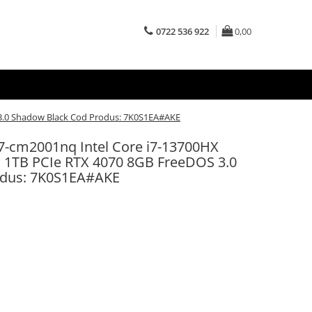
0722 536 922
0,00
3.0 Shadow Black Cod Produs: 7K0S1EA#AKE
-cm2001nq Intel Core i7-13700HX
 1TB PCIe RTX 4070 8GB FreeDOS 3.0
odus: 7K0S1EA#AKE