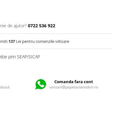
voie de ajutor?
0722 536 922
imiti
137
Lei pentru comenzile viitoare
ziție prin SEAP/SICAP
Comanda fara cont
odusul.
vanzari@papetariamidori.ro