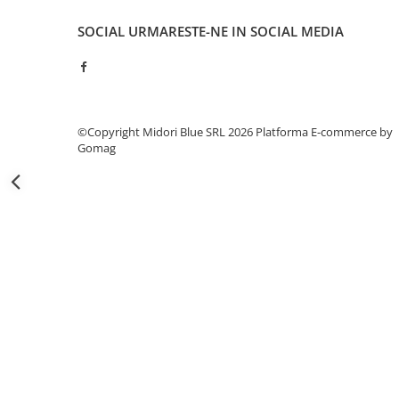
Capsatoare si capse
SOCIAL
URMARESTE-NE IN SOCIAL MEDIA
Corectoare
Foarfeci si cuttere
Intretinere si curatenie
Perforatoare
©Copyright Midori Blue SRL 2026
Platforma E-commerce by
Suporturi pentru birou
Gomag
Rechizite si articole scolare
Caiete si blocuri de desen
Coperti pentru caiete si carti
Tempera, guase si acuarele
Pensule
Carioci
Creioane colorate
Accesorii
Ascutitori si radiere