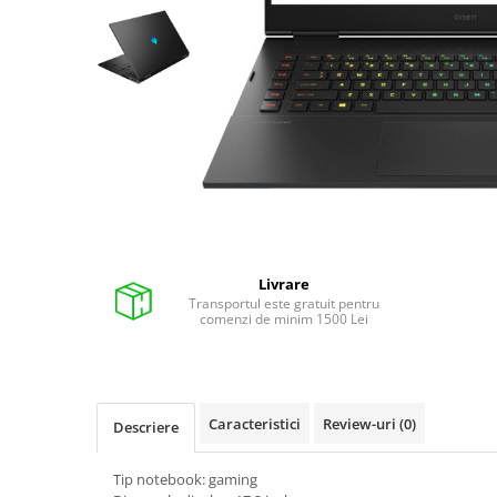
Pixuri cu gel
Stilouri si rollere cu rezerve de
cerneala
Creioane
Rollere cu stergere
Rollere cu cerneala
Creioane mecanice si mine
Gume de sters
Livrare
Linere
Transportul este gratuit pentru
comenzi de minim 1500 Lei
Linere color
Markere
Markere permanente
Markere pe baza de vopsea
Caracteristici
Review-uri
(0)
Descriere
Markere pentru whiteboard si
flipchart
Tip notebook: gaming
Evidentiatoare si markere