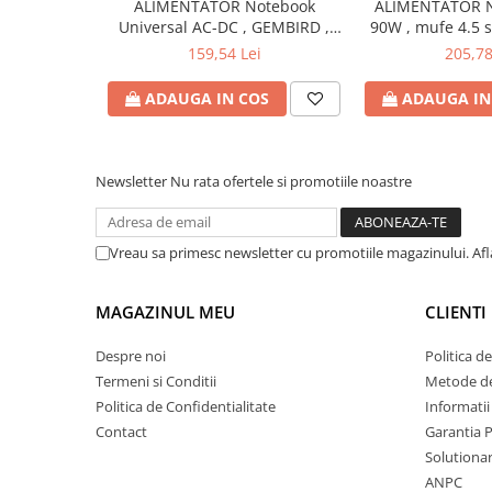
ALIMENTATOR Notebook
ALIMENTATOR N
Bibliorafturi
Universal AC-DC , GEMBIRD ,
90W , mufe 4.5 
90W - tensiuni
Produs: 
Caiete mecanice
159,54 Lei
205,78
15V/16V/18V/19V/19.5V/20V DC
Clipboarduri
la 4.5 A max , protectie la
ADAUGA IN COS
ADAUGA IN
Dosare din carton
supratensiuni Cod Produs:
NPA-AC1D
Dosare din plastic
Dosare suspendate
Newsletter
Nu rata ofertele si promotiile noastre
Ecusoane si accesorii
Folii si mape
Intercalatoare
Vreau sa primesc newsletter cu promotiile magazinului. Af
Prezentare si afisare
Accesorii pentru birou
MAGAZINUL MEU
CLIENTI
Agrafe, ace, piuneze, clipsuri
Despre noi
Politica d
Automatizare birou si accesori
Termeni si Conditii
Metode de
Politica de Confidentialitate
Informatii
Distrugator documente
Contact
Garantia 
Laminatoare si folii
Solutionare
Calculatoare de birou
ANPC