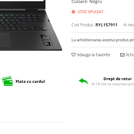
Culoare
:
Negru
STOC EPUIZAT
Cod Produs:
RYL157911
Ai ne
La achizitionarea acestui produs pr
Adauga la Favorite
Achi
Drept de retur
Plata cu cardul
Ai 14 zile sa returnezi pr