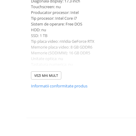
Diagonala display: 17.3 inch
universale
Touchscreen: nu
Producator procesor: Intel
Markere speciale
Tip procesor: Intel Core i7
Markere acrilice
Sistem de operare: Free DOS
Markere acrilice cu efect metalic
HDD: nu
SSD: 1 TB
Markere universale
Tip placa video: nVidia GeForce RTX
Textmarkere
Memorie placa video: 8 GB GDDR6
Rezerve cerneala si mine pix
Memorie (SODIMM): 16 GB DDR5
Unitate optica: nu
Ambalare si etichetare
Tastatura numerica: nu
Accesorii si cutii din carton
Greutate: 2.5 - 2.99 Kg
Culoare: negru
VEZI MAI MULT
Aparate pentru aplicat preturi
Procesor (CPU): i7-13700HX
Informatii conformitate produs
Model placa video: nVidia GeForce RTX 4070
Benzi adezive si accesorii
Etichete pret si autoadezive
Folie de paletizat
Articole pentru birou
Organizare si arhivare
Arhivare