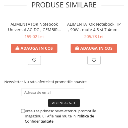
PRODUSE SIMILARE
ALIMENTATOR Notebook
ALIMENTATOR Notebook HP
Universal AC-DC , GEMBIRD
, 90W , mufe 4.5 si 7.4mm ,
, 90W - tensiuni
Cod Produs: H6Y90AA
159,02 Lei
205,78 Lei
15V/16V/18V/19V/19.5V/20V
DC la 4.5 A max , protectie
ADAUGA IN COS
ADAUGA IN COS
la supratensiuni Cod
Produs: NPA-AC1D
Newsletter
Nu rata ofertele si promotiile noastre
Vreau sa primesc newsletter cu promotiile
magazinului. Afla mai multe in
Politica de
Confidentialitate