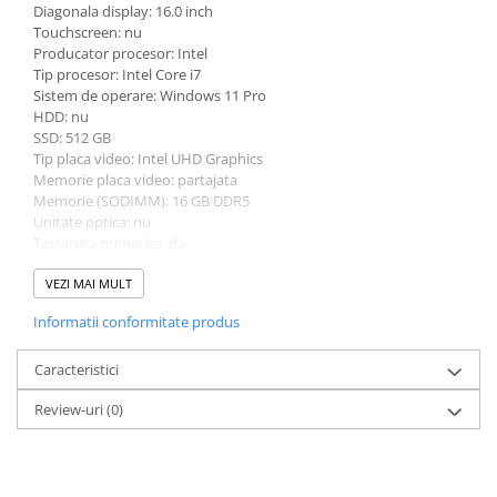
Diagonala display: 16.0 inch
Touchscreen: nu
Producator procesor: Intel
Tip procesor: Intel Core i7
Sistem de operare: Windows 11 Pro
HDD: nu
SSD: 512 GB
Tip placa video: Intel UHD Graphics
Memorie placa video: partajata
Memorie (SODIMM): 16 GB DDR5
Unitate optica: nu
Tastatura numerica: da
Greutate: 1.5 - 1.99 Kg
Culoare: argintiu
VEZI MAI MULT
Procesor (CPU): i7-1360P
Informatii conformitate produs
Model placa video: Intel UHD Graphics
Caracteristici
Review-uri
(0)