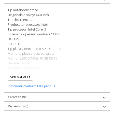
Bibliorafturi
Tip notebook: office
Caiete mecanice
Diagonala display: 14.0 inch
Clipboarduri
Touchscreen: da
Producator procesor: Intel
Dosare din carton
Tip procesor: Intel Core i5
Dosare din plastic
Sistem de operare: windows 11 Pro
Dosare suspendate
HDD: nu
SSD: 1 TB
Ecusoane si accesorii
Tip placa video: Intel Iris Xe Graphics
Folii si mape
Memorie placa video: partajata
Intercalatoare
Memorie (SODIMM): 16 GB DDR5
Unitate optica: nu
Prezentare si afisare
Tastatura numerica: nu
Accesorii pentru birou
Greutate: 1.0 - 1.49 Kg
Culoare: argintiu
VEZI MAI MULT
Agrafe, ace, piuneze, clipsuri
Procesor (CPU): i5-1335U
Informatii conformitate produs
Automatizare birou si accesori
Model placa video: Intel Iris Xe Graphics
Distrugator documente
Caracteristici
Laminatoare si folii
Review-uri
(0)
Calculatoare de birou