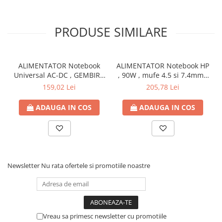
Capsatoare si capse
Corectoare
PRODUSE SIMILARE
Foarfeci si cuttere
Intretinere si curatenie
Perforatoare
ALIMENTATOR Notebook
ALIMENTATOR Notebook HP
Universal AC-DC , GEMBIRD
, 90W , mufe 4.5 si 7.4mm ,
Suporturi pentru birou
, 90W - tensiuni
Cod Produs: H6Y90AA
159,02 Lei
205,78 Lei
15V/16V/18V/19V/19.5V/20V
Rechizite si articole scolare
DC la 4.5 A max , protectie
ADAUGA IN COS
ADAUGA IN COS
Caiete si blocuri de desen
la supratensiuni Cod
Produs: NPA-AC1D
Coperti pentru caiete si carti
Tempera, guase si acuarele
Pensule
Newsletter
Nu rata ofertele si promotiile noastre
Carioci
Creioane colorate
Accesorii
Ascutitori si radiere
Vreau sa primesc newsletter cu promotiile