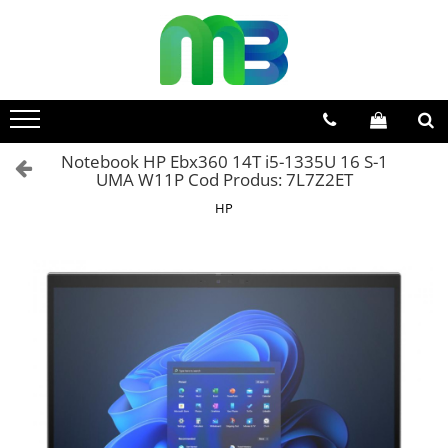
Toate Produsele
Articole din hartie
Agende si calendare
Notebook HP Ebx360 14T i5-1335U 16 S-1
Hartie color
UMA W11P Cod Produs: 7L7Z2ET
Hartie pentru copiator
HP
Hartie speciala
Notesuri adezive
Plicuri
Registre si cuburi de hartie
Role case de marcat
Tipizate
Instrumente de scris
Pixuri cu pasta