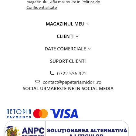
magazinului. Afla mai multe in
Politica de
Creta si creioane cerate
Confidentialitate
Ghiozdane, genti, penare
MAGAZINUL MEU
Ghiozdane si Genti
Instrumente geometrie
CLIENTI
Lipici si aracet
DATE COMERCIALE
Plastelina
Seturi creative
SUPORT CLIENTI
Spray-uri acrilice
0722 536 922
Cartuse originale
contact@papetariamidori.ro
Benzi etichete originale Brother
SOCIAL
URMARESTE-NE IN SOCIAL MEDIA
Cartuse originale Brother
Cartuse originale Canon
Cartuse originale Develop
Cartuse originale Epson
Cartuse originale HP