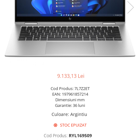
Pixuri cu gel
Stilouri si rollere cu rezerve de
cerneala
Creioane
Rollere cu stergere
Rollere cu cerneala
Creioane mecanice si mine
Gume de sters
9.133,13 Lei
Linere
Cod Produs: 7L7Z2ET
Linere color
EAN: 197961857214
Markere
Dimensiuni mm
Garantie: 36 luni
Markere permanente
Culoare
:
Argintiu
Markere pe baza de vopsea
Markere pentru whiteboard si
STOC EPUIZAT
flipchart
Cod Produs:
RYL169509
Evidentiatoare si markere