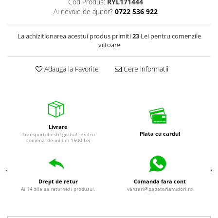
Cod Produs:
RYL171444
universale
Ai nevoie de ajutor?
0722 536 922
Markere speciale
Markere acrilice
La achizitionarea acestui produs primiti
23
Lei pentru comenzile
viitoare
Markere acrilice cu efect metalic
Markere universale
Adauga la Favorite
Cere informatii
Textmarkere
Rezerve cerneala si mine pix
Ambalare si etichetare
Accesorii si cutii din carton
Aparate pentru aplicat preturi
Livrare
Plata cu cardul
Transportul este gratuit pentru
comenzi de minim 1500 Lei
Benzi adezive si accesorii
Etichete pret si autoadezive
Folie de paletizat
Drept de retur
Comanda fara cont
Articole pentru birou
Ai 14 zile sa returnezi produsul.
vanzari@papetariamidori.ro
Organizare si arhivare
Arhivare