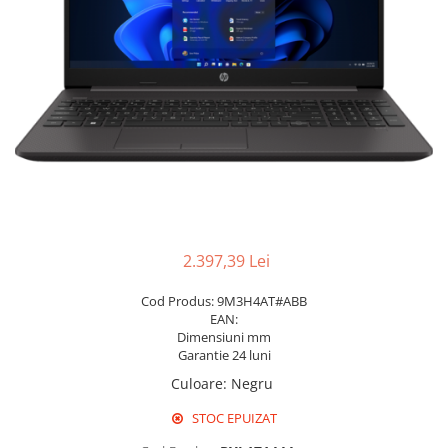
Pixuri cu gel
Stilouri si rollere cu rezerve de
cerneala
Creioane
Rollere cu stergere
Rollere cu cerneala
Creioane mecanice si mine
Gume de sters
Linere
2.397,39 Lei
Linere color
Cod Produs: 9M3H4AT#ABB
Markere
EAN:
Dimensiuni mm
Markere permanente
Garantie 24 luni
Markere pe baza de vopsea
Culoare
:
Negru
Markere pentru whiteboard si
flipchart
STOC EPUIZAT
Evidentiatoare si markere