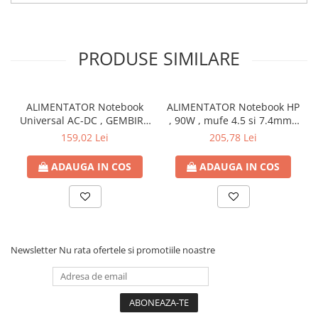
Capsatoare si capse
Corectoare
Foarfeci si cuttere
PRODUSE SIMILARE
Intretinere si curatenie
Perforatoare
ALIMENTATOR Notebook
ALIMENTATOR Notebook HP
Suporturi pentru birou
Universal AC-DC , GEMBIRD
, 90W , mufe 4.5 si 7.4mm ,
, 90W - tensiuni
Cod Produs: H6Y90AA
Rechizite si articole scolare
159,02 Lei
205,78 Lei
15V/16V/18V/19V/19.5V/20V
Caiete si blocuri de desen
DC la 4.5 A max , protectie
ADAUGA IN COS
ADAUGA IN COS
la supratensiuni Cod
Coperti pentru caiete si carti
Produs: NPA-AC1D
Tempera, guase si acuarele
Pensule
Carioci
Newsletter
Nu rata ofertele si promotiile noastre
Creioane colorate
Accesorii
Ascutitori si radiere