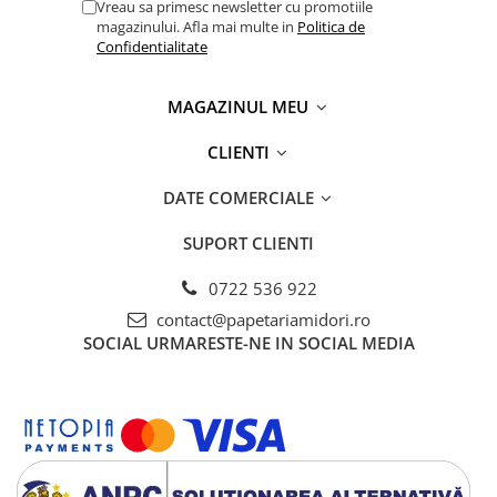
Vreau sa primesc newsletter cu promotiile
Creta si creioane cerate
magazinului. Afla mai multe in
Politica de
Confidentialitate
Ghiozdane, genti, penare
Ghiozdane si Genti
MAGAZINUL MEU
Instrumente geometrie
CLIENTI
Lipici si aracet
Plastelina
DATE COMERCIALE
Seturi creative
SUPORT CLIENTI
Spray-uri acrilice
0722 536 922
Cartuse originale
contact@papetariamidori.ro
Benzi etichete originale Brother
SOCIAL
URMARESTE-NE IN SOCIAL MEDIA
Cartuse originale Brother
Cartuse originale Canon
Cartuse originale Develop
Cartuse originale Epson
Cartuse originale HP