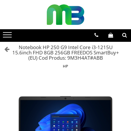
Toate Produsele
Articole din hartie
Agende si calendare
Notebook HP 250 G9 Intel Core i3-1215U
Hartie color
15.6inch FHD 8GB 256GB FREEDOS SmartBuy+
Hartie pentru copiator
(EU) Cod Produs: 9M3H4AT#ABB
Hartie speciala
HP
Notesuri adezive
Plicuri
Registre si cuburi de hartie
Role case de marcat
Tipizate
Instrumente de scris
Pixuri cu pasta