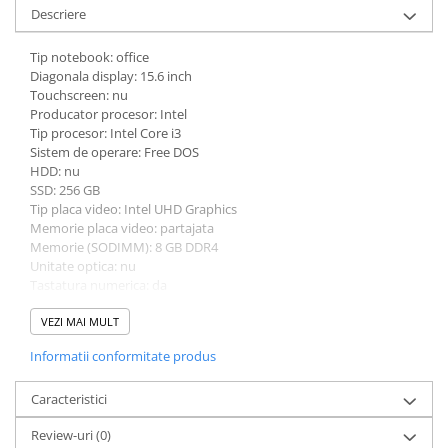
Descriere
Bibliorafturi
Caiete mecanice
Tip notebook: office
Clipboarduri
Diagonala display: 15.6 inch
Touchscreen: nu
Dosare din carton
Producator procesor: Intel
Dosare din plastic
Tip procesor: Intel Core i3
Dosare suspendate
Sistem de operare: Free DOS
HDD: nu
Ecusoane si accesorii
SSD: 256 GB
Folii si mape
Tip placa video: Intel UHD Graphics
Intercalatoare
Memorie placa video: partajata
Memorie (SODIMM): 8 GB DDR4
Prezentare si afisare
Unitate optica: nu
Accesorii pentru birou
Tastatura numerica: da
Greutate: 1.5 - 1.99 Kg
Agrafe, ace, piuneze, clipsuri
Culoare: negru
VEZI MAI MULT
Automatizare birou si accesori
Procesor (CPU): i3-1215U
Informatii conformitate produs
Model placa video: Intel UHD Graphics
Distrugator documente
Laminatoare si folii
Caracteristici
Calculatoare de birou
Review-uri
(0)