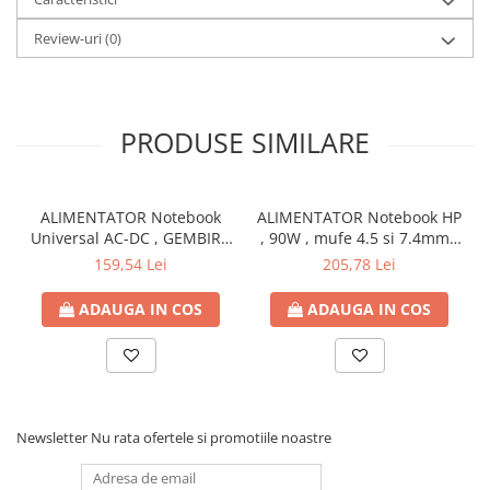
Review-uri
(0)
PRODUSE SIMILARE
ALIMENTATOR Notebook
ALIMENTATOR Notebook HP
Universal AC-DC , GEMBIRD
, 90W , mufe 4.5 si 7.4mm ,
, 90W - tensiuni
Cod Produs: H6Y90AA
159,54 Lei
205,78 Lei
15V/16V/18V/19V/19.5V/20V
DC la 4.5 A max , protectie
ADAUGA IN COS
ADAUGA IN COS
la supratensiuni Cod
Produs: NPA-AC1D
Newsletter
Nu rata ofertele si promotiile noastre