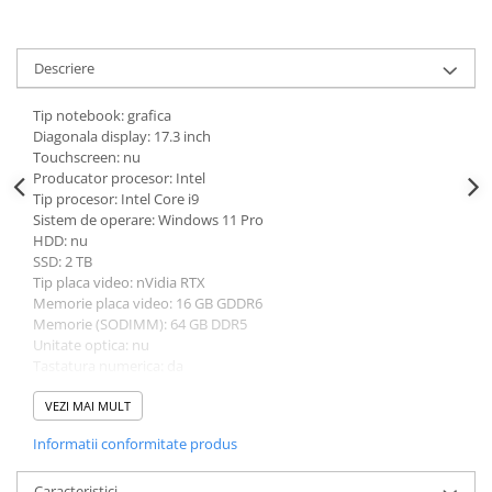
Descriere
Tip notebook: grafica
Diagonala display: 17.3 inch
Touchscreen: nu
Producator procesor: Intel
Tip procesor: Intel Core i9
Sistem de operare: Windows 11 Pro
HDD: nu
SSD: 2 TB
Tip placa video: nVidia RTX
Memorie placa video: 16 GB GDDR6
Memorie (SODIMM): 64 GB DDR5
Unitate optica: nu
Tastatura numerica: da
Greutate: 3.0 - 3.49 Kg
Culoare: gri
VEZI MAI MULT
Procesor (CPU): i9-13950HX
Informatii conformitate produs
Model placa video: nVidia RTX A2000
Caracteristici