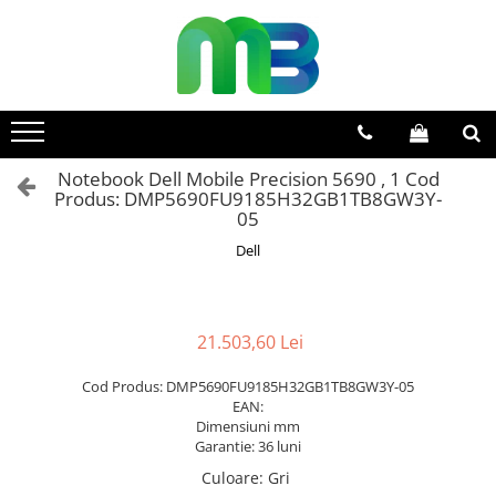
Toate Produsele
Articole din hartie
Agende si calendare
Notebook Dell Mobile Precision 5690 , 1 Cod
Hartie color
Produs: DMP5690FU9185H32GB1TB8GW3Y-
Hartie pentru copiator
05
Hartie speciala
Dell
Notesuri adezive
Plicuri
21.503,60 Lei
Registre si cuburi de hartie
Cod Produs: DMP5690FU9185H32GB1TB8GW3Y-05
Role case de marcat
EAN:
Tipizate
Dimensiuni mm
Garantie: 36 luni
Instrumente de scris
Culoare
:
Gri
Pixuri cu pasta