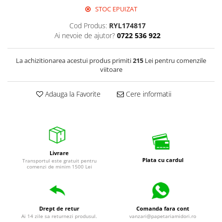
STOC EPUIZAT
Pixuri cu gel
Cod Produs:
RYL174817
Stilouri si rollere cu rezerve de
Ai nevoie de ajutor?
0722 536 922
cerneala
Creioane
La achizitionarea acestui produs primiti
215
Lei pentru comenzile
Rollere cu stergere
viitoare
Rollere cu cerneala
Adauga la Favorite
Cere informatii
Creioane mecanice si mine
Gume de sters
Linere
Linere color
Livrare
Markere
Plata cu cardul
Transportul este gratuit pentru
comenzi de minim 1500 Lei
Markere permanente
Markere pe baza de vopsea
Markere pentru whiteboard si
flipchart
Drept de retur
Comanda fara cont
Ai 14 zile sa returnezi produsul.
vanzari@papetariamidori.ro
Evidentiatoare si markere