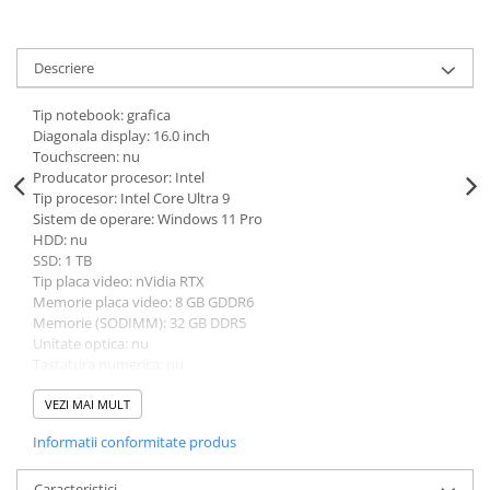
universale
Markere speciale
Descriere
Markere acrilice
Markere acrilice cu efect metalic
Tip notebook: grafica
Markere universale
Diagonala display: 16.0 inch
Touchscreen: nu
Textmarkere
Producator procesor: Intel
Rezerve cerneala si mine pix
Tip procesor: Intel Core Ultra 9
Sistem de operare: Windows 11 Pro
Ambalare si etichetare
HDD: nu
Accesorii si cutii din carton
SSD: 1 TB
Tip placa video: nVidia RTX
Aparate pentru aplicat preturi
Memorie placa video: 8 GB GDDR6
Benzi adezive si accesorii
Memorie (SODIMM): 32 GB DDR5
Unitate optica: nu
Etichete pret si autoadezive
Tastatura numerica: nu
Greutate: 2.0 - 2.49 Kg
Folie de paletizat
Culoare: gri
VEZI MAI MULT
Articole pentru birou
Procesor (CPU): Intel Core Ultra 9 185H
Informatii conformitate produs
Model placa video: nVidia RTX A2000
Organizare si arhivare
Arhivare
Caracteristici