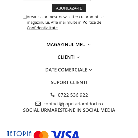
Capsatoare si capse
Corectoare
Vreau sa primesc newsletter cu promotiile
Foarfeci si cuttere
magazinului. Afla mai multe in
Politica de
Confidentialitate
Intretinere si curatenie
Perforatoare
MAGAZINUL MEU
Suporturi pentru birou
CLIENTI
Rechizite si articole scolare
Caiete si blocuri de desen
DATE COMERCIALE
Coperti pentru caiete si carti
SUPORT CLIENTI
Tempera, guase si acuarele
0722 536 922
Pensule
contact@papetariamidori.ro
Carioci
SOCIAL
URMARESTE-NE IN SOCIAL MEDIA
Creioane colorate
Accesorii
Ascutitori si radiere