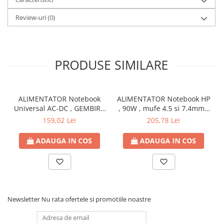
Bibliorafturi
Review-uri
(0)
Caiete mecanice
Clipboarduri
Dosare din carton
PRODUSE SIMILARE
Dosare din plastic
Dosare suspendate
Ecusoane si accesorii
ALIMENTATOR Notebook
ALIMENTATOR Notebook HP
Folii si mape
Universal AC-DC , GEMBIRD
, 90W , mufe 4.5 si 7.4mm ,
Intercalatoare
, 90W - tensiuni
Cod Produs: H6Y90AA
159,02 Lei
205,78 Lei
Prezentare si afisare
15V/16V/18V/19V/19.5V/20V
DC la 4.5 A max , protectie
Accesorii pentru birou
ADAUGA IN COS
ADAUGA IN COS
la supratensiuni Cod
Agrafe, ace, piuneze, clipsuri
Produs: NPA-AC1D
Automatizare birou si accesori
Distrugator documente
Laminatoare si folii
Newsletter
Nu rata ofertele si promotiile noastre
Calculatoare de birou