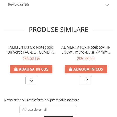
Review-uri
(0)
Bibliorafturi
Caiete mecanice
Clipboarduri
Dosare din carton
PRODUSE SIMILARE
Dosare din plastic
Dosare suspendate
Ecusoane si accesorii
ALIMENTATOR Notebook
ALIMENTATOR Notebook HP
Universal AC-DC , GEMBIRD
, 90W , mufe 4.5 si 7.4mm ,
Folii si mape
, 90W - tensiuni
Cod Produs: H6Y90AA
159,02 Lei
205,78 Lei
Intercalatoare
15V/16V/18V/19V/19.5V/20V
Prezentare si afisare
DC la 4.5 A max , protectie
ADAUGA IN COS
ADAUGA IN COS
la supratensiuni Cod
Accesorii pentru birou
Produs: NPA-AC1D
Agrafe, ace, piuneze, clipsuri
Automatizare birou si accesori
Distrugator documente
Newsletter
Nu rata ofertele si promotiile noastre
Laminatoare si folii
Calculatoare de birou