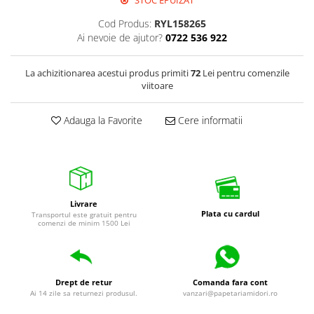
STOC EPUIZAT
Pixuri cu gel
Cod Produs:
RYL158265
Stilouri si rollere cu rezerve de
Ai nevoie de ajutor?
0722 536 922
cerneala
Creioane
La achizitionarea acestui produs primiti
72
Lei pentru comenzile
viitoare
Rollere cu stergere
Rollere cu cerneala
Adauga la Favorite
Cere informatii
Creioane mecanice si mine
Gume de sters
Linere
Linere color
Livrare
Plata cu cardul
Transportul este gratuit pentru
Markere
comenzi de minim 1500 Lei
Markere permanente
Markere pe baza de vopsea
Markere pentru whiteboard si
Drept de retur
Comanda fara cont
flipchart
Ai 14 zile sa returnezi produsul.
vanzari@papetariamidori.ro
Evidentiatoare si markere