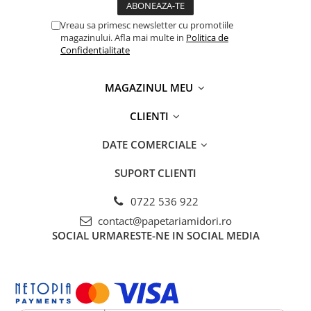
Capsatoare si capse
Vreau sa primesc newsletter cu promotiile
Corectoare
magazinului. Afla mai multe in
Politica de
Foarfeci si cuttere
Confidentialitate
Intretinere si curatenie
MAGAZINUL MEU
Perforatoare
Suporturi pentru birou
CLIENTI
Rechizite si articole scolare
DATE COMERCIALE
Caiete si blocuri de desen
SUPORT CLIENTI
Coperti pentru caiete si carti
Tempera, guase si acuarele
0722 536 922
Pensule
contact@papetariamidori.ro
SOCIAL
URMARESTE-NE IN SOCIAL MEDIA
Carioci
Creioane colorate
Accesorii
Ascutitori si radiere