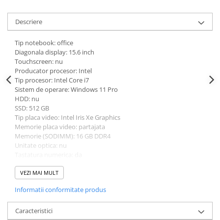
universale
Markere speciale
Descriere
Markere acrilice
Tip notebook: office
Markere acrilice cu efect metalic
Diagonala display: 15.6 inch
Markere universale
Touchscreen: nu
Producator procesor: Intel
Textmarkere
Tip procesor: Intel Core i7
Rezerve cerneala si mine pix
Sistem de operare: Windows 11 Pro
HDD: nu
Ambalare si etichetare
SSD: 512 GB
Accesorii si cutii din carton
Tip placa video: Intel Iris Xe Graphics
Memorie placa video: partajata
Aparate pentru aplicat preturi
Memorie (SODIMM): 16 GB DDR4
Benzi adezive si accesorii
Unitate optica: nu
Tastatura numerica: da
Etichete pret si autoadezive
Greutate: 1.5 - 1.99 Kg
Folie de paletizat
Culoare: gri
VEZI MAI MULT
Procesor (CPU): i7-1355U
Articole pentru birou
Informatii conformitate produs
Model placa video: Intel Iris Xe Graphics
Organizare si arhivare
Caracteristici
Arhivare