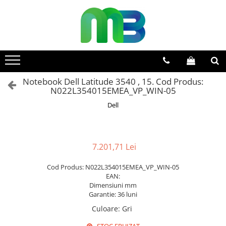
Toate Produsele
Articole din hartie
Agende si calendare
Notebook Dell Latitude 3540 , 15. Cod Produs:
Hartie color
N022L354015EMEA_VP_WIN-05
Hartie pentru copiator
Dell
Hartie speciala
Notesuri adezive
Plicuri
7.201,71 Lei
Registre si cuburi de hartie
Cod Produs: N022L354015EMEA_VP_WIN-05
EAN:
Role case de marcat
Dimensiuni mm
Tipizate
Garantie: 36 luni
Instrumente de scris
Culoare
:
Gri
Pixuri cu pasta