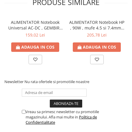
PRODUSE SIMILARE
ALIMENTATOR Notebook
ALIMENTATOR Notebook HP
Universal AC-DC , GEMBIRD
, 90W , mufe 4.5 si 7.4mm ,
, 90W - tensiuni
Cod Produs: H6Y90AA
159,02 Lei
205,78 Lei
15V/16V/18V/19V/19.5V/20V
DC la 4.5 A max , protectie
ADAUGA IN COS
ADAUGA IN COS
la supratensiuni Cod
Produs: NPA-AC1D
Newsletter
Nu rata ofertele si promotiile noastre
Vreau sa primesc newsletter cu promotiile
magazinului. Afla mai multe in
Politica de
Confidentialitate