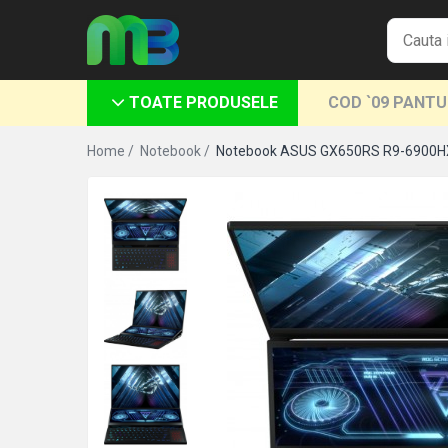
Toate Produsele
TOATE PRODUSELE
COD `09 PANT
Articole din hartie
Agende si calendare
Home /
Notebook /
Notebook ASUS GX650RS R9-6900H
Hartie color
Hartie pentru copiator
Hartie speciala
Notesuri adezive
Plicuri
Registre si cuburi de hartie
Role case de marcat
Tipizate
Instrumente de scris
Pixuri cu pasta