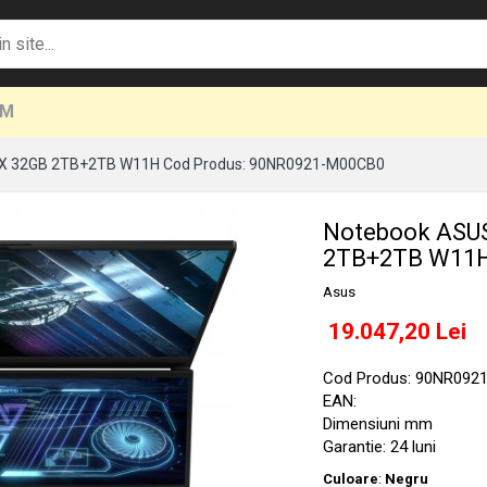
UM
X 32GB 2TB+2TB W11H Cod Produs: 90NR0921-M00CB0
Notebook ASU
2TB+2TB W11H
Asus
19.047,20 Lei
Cod Produs: 90NR092
EAN:
Dimensiuni mm
Garantie: 24 luni
Culoare
:
Negru