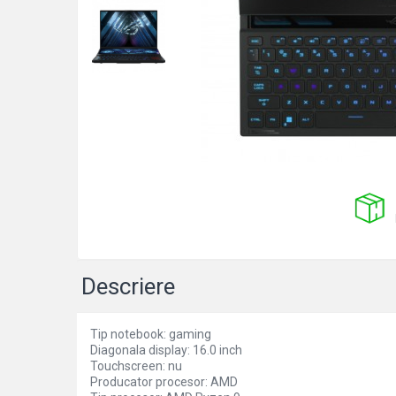
Pixuri cu gel
Stilouri si rollere cu rezerve de
cerneala
Creioane
Rollere cu stergere
Rollere cu cerneala
Creioane mecanice si mine
Gume de sters
Linere
Linere color
Markere
Descriere
Markere permanente
Markere pe baza de vopsea
Tip notebook: gaming
Diagonala display: 16.0 inch
Markere pentru whiteboard si
Touchscreen: nu
flipchart
Producator procesor: AMD
Evidentiatoare si markere universale