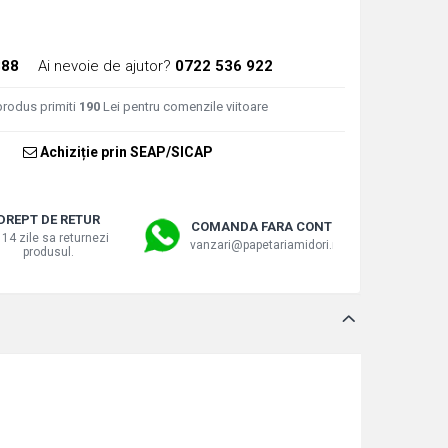
388
Ai nevoie de ajutor?
0722 536 922
produs primiti
190
Lei pentru comenzile viitoare
Achiziție prin SEAP/SICAP
DREPT DE RETUR
COMANDA FARA CONT
 14 zile sa returnezi
vanzari@papetariamidori.ro
produsul.