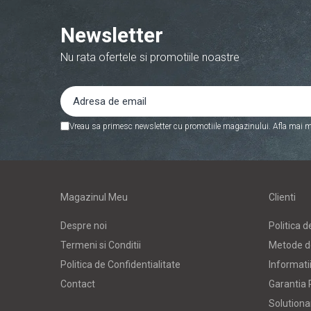
Corectoare
Newsletter
Foarfeci si cuttere
Intretinere si curatenie
Nu rata ofertele si promotiile noastre
Perforatoare
Suporturi pentru birou
Rechizite si articole scolare
Vreau sa primesc newsletter cu promotiile magazinului. Afla mai m
Caiete si blocuri de desen
Coperti pentru caiete si carti
Tempera, guase si acuarele
Magazinul Meu
Clienti
Pensule
Carioci
Despre noi
Politica d
Termeni si Conditii
Metode d
Creioane colorate
Politica de Confidentialitate
Informatii
Accesorii
Contact
Garantia 
Ascutitori si radiere
Solutionar