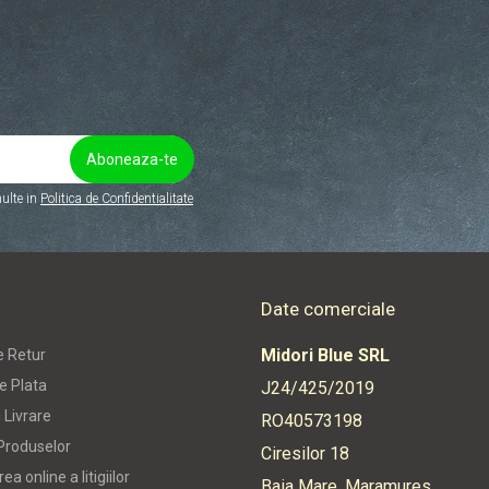
ulte in
Politica de Confidentialitate
Date comerciale
Midori Blue SRL
e Retur
e Plata
J24/425/2019
 Livrare
RO40573198
Produselor
Ciresilor 18
ea online a litigiilor
Baia Mare, Maramures