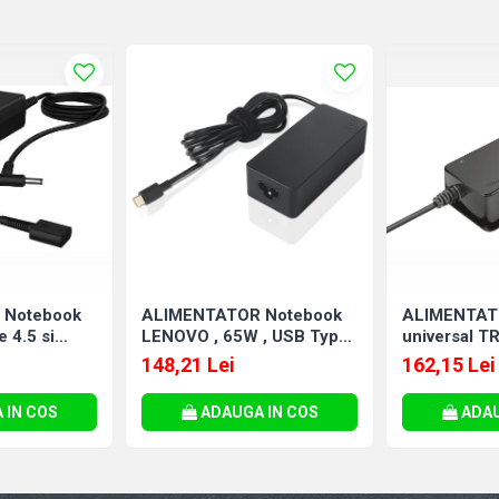
 Notebook
ALIMENTATOR Notebook
ALIMENTAT
 4.5 si
LENOVO , 65W , USB Type-
universal TR
rodus:
C , Cod Produs:
45 Watt , ies
148,21 Lei
162,15 Lei
4X20M26272
, Cod Produ
 IN COS
ADAUGA IN COS
ADAU