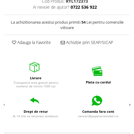
Cod Produs:
RYL172373
Ai nevoie de ajutor?
0722 536 922
La achizitionarea acestui produs primiti
54
Lei pentru comenzile
viitoare
Adauga la Favorite
Achiziție prin SEAP/SICAP
Livrare
Plata cu cardul
Transportul este gratuit pentru
comenzi de minim 1500 Lei
Drept de retur
Comanda fara cont
Ai 14 zile sa returnezi produsul.
vanzari@papetariamidori.ro