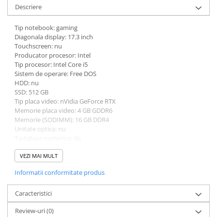
Descriere
Tip notebook: gaming
Diagonala display: 17.3 inch
Touchscreen: nu
Producator procesor: Intel
Tip procesor: Intel Core i5
Sistem de operare: Free DOS
HDD: nu
SSD: 512 GB
Tip placa video: nVidia GeForce RTX
Memorie placa video: 4 GB GDDR6
Memorie (SODIMM): 16 GB DDR4
Unitate optica: nu
Tastatura numerica: da
Greutate: 2.5 - 2.99 Kg
Culoare: negru
VEZI MAI MULT
Procesor (CPU): i5-12500H
Informatii conformitate produs
Model placa video: nVidia GeForce RTX 3050
Caracteristici
Review-uri
(0)