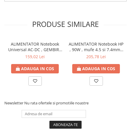
PRODUSE SIMILARE
ALIMENTATOR Notebook
ALIMENTATOR Notebook HP
Universal AC-DC , GEMBIRD
, 90W , mufe 4.5 si 7.4mm ,
, 90W - tensiuni
Cod Produs: H6Y90AA
159,02 Lei
205,78 Lei
15V/16V/18V/19V/19.5V/20V
DC la 4.5 A max , protectie
ADAUGA IN COS
ADAUGA IN COS
la supratensiuni Cod
Produs: NPA-AC1D
Newsletter
Nu rata ofertele si promotiile noastre