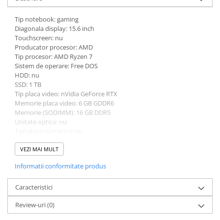
Tip notebook: gaming
Diagonala display: 15.6 inch
Touchscreen: nu
Producator procesor: AMD
Tip procesor: AMD Ryzen 7
Sistem de operare: Free DOS
HDD: nu
SSD: 1 TB
Tip placa video: nVidia GeForce RTX
Memorie placa video: 6 GB GDDR6
Memorie (SODIMM): 16 GB DDR5
Unitate optica: nu
Tastatura numerica: nu
Greutate: 2.5 - 2.99 Kg
Culoare: gri
VEZI MAI MULT
Procesor (CPU): AMD Ryzen 7 7435HS
Informatii conformitate produs
Model placa video: nVidia GeForce RTX 4050
Caracteristici
Review-uri
(0)