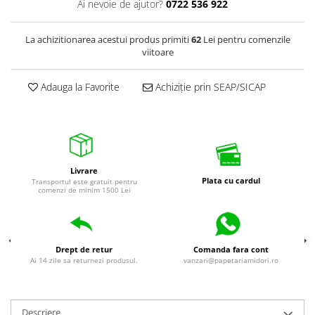
Ai nevoie de ajutor?
0722 536 922
La achizitionarea acestui produs primiti
62
Lei pentru comenzile
viitoare
Adauga la Favorite
Achiziție prin SEAP/SICAP
Livrare
Plata cu cardul
Transportul este gratuit pentru
comenzi de minim 1500 Lei
Drept de retur
Comanda fara cont
Ai 14 zile sa returnezi produsul.
vanzari@papetariamidori.ro
Descriere