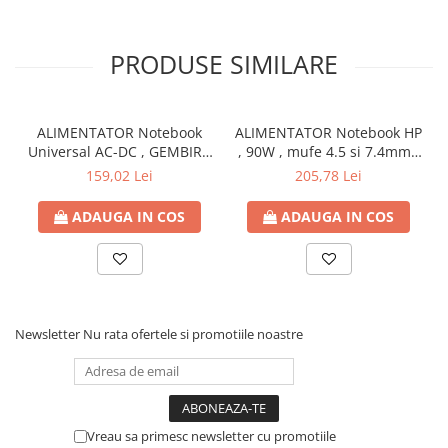
PRODUSE SIMILARE
ALIMENTATOR Notebook
ALIMENTATOR Notebook HP
Universal AC-DC , GEMBIRD
, 90W , mufe 4.5 si 7.4mm ,
, 90W - tensiuni
Cod Produs: H6Y90AA
159,02 Lei
205,78 Lei
15V/16V/18V/19V/19.5V/20V
DC la 4.5 A max , protectie
ADAUGA IN COS
ADAUGA IN COS
la supratensiuni Cod
Produs: NPA-AC1D
Newsletter
Nu rata ofertele si promotiile noastre
Vreau sa primesc newsletter cu promotiile